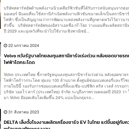
บริษัทสตาร์ทอัพด้านพลังงานนิวเคลียร์ฟิวชันที่ได้รับการสนับสนุนจากฮอ
มอเตอร์ มีแผนที่จะใช้สถานีกำเนิดพลังงานฟิวชันขนาดเล็กเป็นสถานีชาร
ไฟฟ้า ซึ่งเป็นสัญญาณว่าการพัฒนาแหล่งพลังงานที่ถูกคาดหวังไว้ยาวนาน
ตัวขึ้น บริษัทสตาร์ทอัพของอิสราเอลชื่อ nT-Tao วางแผนที่จะผลิตสถา
ปี 2029 และมุ่งหวังที่จะนำไปใช้งานเชิงพาณิชย์...
22 มกราคม 2024
Volvo หวังรัฐบาลไทยลงทุนสถานีชาร์จเร่งด่วน หลังยอดขายรถ
ไฟฟ้าโตกระโดด
Volvo ประเทศไทย ชี้ภาครัฐหนุนลงทุนสถานีชาร์จเร่งด่วน หลังยอดขาย
ไฟฟ้าโตก้าวกระโดด ทุ่มงบ 100 ล้านบาท ตั้งศูนย์ซ่อมแบตเตอรี่และรีไซเ
ภายในปีนี้ รองรับการซ่อมแบตเตอรี่ทั้งเอเชีย-แปซิฟิก คริส เวลส์ กรรมกา
บริษัท วอลโว่ คาร์ (ประเทศไทย) จำกัด ระบุถึงภาพรวมตลอดปี 2023 ว่า ใน
มา Volvo มียอดเติบโตเพิ่มขึ้น 24% แบ่งเป็นกลุ่มรถ...
31 สิงหาคม 2023
DELTA เล็งตั้งโรงงานผลิตเครื่องชาร์จ EV ในไทย แต่ขึ้นอยู่กับ
พร้อมของทักษะแรงงาน