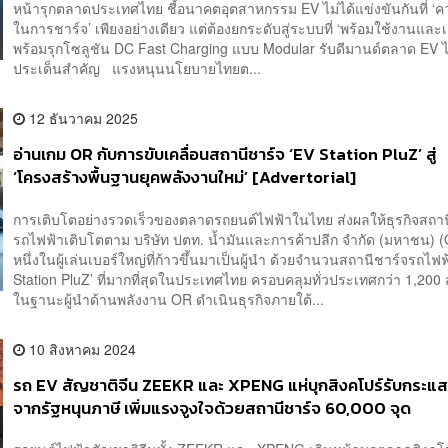
หน้ารุกตลาดประเทศไทย ชี้อนาคตอุตสาหกรรม EV ไม่ได้แข่งขันกันที่ ‘ค
ในการชาร์จ’ เพียงอย่างเดียว แต่ต้องยกระดับสู่ระบบที่ ‘พร้อมใช้งานและเชื
พร้อมรุกโซลูชัน DC Fast Charging แบบ Modular รับดีมานด์ตลาด EV
ประเด็นสำคัญ แรงหนุนนโยบายไทยต...
12 ธันวาคม 2025
อ่านเกม OR กับการขับเคลื่อนสถานีชาร์จ ‘EV Station PluZ’ สู่
‘โครงสร้างพื้นฐานยุคพลังงานใหม่’ [Advertorial]
การเติบโตอย่างรวดเร็วของตลาดรถยนต์ไฟฟ้าในไทย ส่งผลให้ธุรกิจสถาน
รถไฟฟ้าเติบโตตาม บริษัท ปตท. น้ำมันและการค้าปลีก จํากัด (มหาชน) (O
หนึ่งในผู้เล่นเบอร์ใหญ่ที่ก้าวขึ้นมาเป็นผู้นำ ด้วยจำนวนสถานีชาร์จรถไฟฟ
Station PluZ’ ที่มากที่สุดในประเทศไทย ครอบคลุมทั่วประเทศกว่า 1,2
ในฐานะผู้นำด้านพลังงาน OR ดำเนินธุรกิจภายใต้...
10 สิงหาคม 2024
รถ EV สัญชาติจีน ZEEKR และ XPENG แห่บุกสิงคโปร์รับกระแส
จากรัฐหนุนภาษี เพิ่มแรงจูงใจด้วยสถานีชาร์จ 60,000 จุด