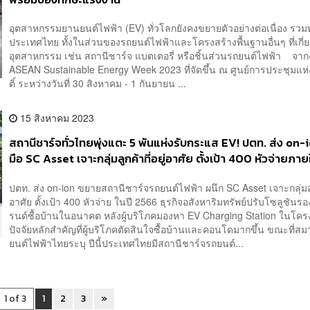
อุตสาหกรรมยานยนต์ไฟฟ้า (EV) ทั่วโลกยังคงขยายตัวอย่างต่อเนื่อง รวมทั
ประเทศไทย ทั้งในส่วนของรถยนต์ไฟฟ้าและโครงสร้างพื้นฐานอื่นๆ ที่เกี่ยว
อุตสาหกรรม เช่น สถานีชาร์จ แบตเตอรี่ หรือชิ้นส่วนรถยนต์ไฟฟ้า จา
ASEAN Sustainable Energy Week 2023 ที่จัดขึ้น ณ ศูนย์การประชุมแห่งช
ติ์ ระหว่างวันที่ 30 สิงหาคม - 1 กันยายน ...
15 สิงหาคม 2023
สถานีชาร์จทั่วไทยพุ่งแตะ 5 พันแห่งรับกระแส EV! ปตท. ส่ง on-i
มือ SC Asset เจาะกลุ่มลูกค้าที่อยู่อาศัย ตั้งเป้า 400 หัวจ่ายภายใ
ปตท. ส่ง on-ion ขยายสถานีชาร์จรถยนต์ไฟฟ้า ผนึก SC Asset เจาะกลุ่มลูกค
อาศัย ตั้งเป้า 400 หัวจ่าย ในปี 2566 ธุรกิจอสังหาริมทรัพย์ปรับโซลูชันรอ
รนด์ซื้อบ้านในอนาคต หลังผู้บริโภคมองหา EV Charging Station ในโคร
ปัจจัยหลักสำคัญที่ผู้บริโภคตัดสินใจซื้อบ้านและคอนโดมากขึ้น ขณะที่
ยนต์ไฟฟ้าไทยระบุ ปีนี้ประเทศไทยมีสถานีชาร์จรถยนต์...
1 of 3
1
2
3
»