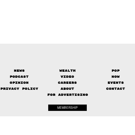
News
Wealth
Pop
Podcast
Video
Now
Opinion
Careers
Events
Privacy Policy
About
Contact
FOR ADVERTISING
MEMBERSHIP