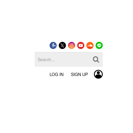
LOG IN
SIGN UP