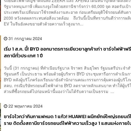
รถยนต์ไฟฟ้าสัญชาติจีนทั้ง ZEEKR และ XPENG เดินหน้าบุกตลาดสิงคโป
รัฐบาลหนุนภาษี เพิ่มแรงจูงใจด้วยสถานีชาร์จกว่า 60,000 จุด สอดรับเป้า
ประเทศเริ่มเปลี่ยนมาใช้รถพลังงานสะอาด ก่อนเตรียมยุติใช้รถยนต์สันด
2030 หวังลดผลกระทบต่อสิ่งแวดล้อม ถึงวันนี้เป็นที่ทราบกันดีว่าการผล
EV ในจีนยังคงขยายตัวด้วยความเร็วสูงมาก...
31 กรกฎาคม 2024
เริ่ม 1 ส.ค. นี้! BYD ออกมาตรการเยียวยาลูกค้าเก่า ชาร์จไฟฟ้าฟ
สถานีทั่วประเทศ 1 ปี
วันนี้ (31 กรกฎาคม) ที่ทำเนียบรัฐบาล จิราพร สินธุไพร รัฐมนตรีประจำ
รัฐมนตรี เป็นประธาน พร้อมด้วยผู้บริหาร BYD ประชุมหารือการดำเนิน
BYD หลังผู้บริโภคร้องเรียนมายังสำนักงานคณะกรรมการคุ้มครองผู้บริโภ
สคบ. กรณีบริษัทรถยนต์ไฟฟ้าค่าย BYD ลดราคาหลักแสนบาท ทำให้ผู้บร
ส่วนที่ซื้อรถยนต์ไปก่อนหน้านี้มองว่าไม่ได้รับความเป็นธรรม ...
22 พฤษภาคม 2024
ชาร์จไวกว่ากินกาแฟหมด 1 แก้ว! HUAWEI ผนึกยักษ์ใหญ่รถยนต์ไ
ราย ติดตั้งสถานีชาร์จรถยนต์ไฟฟ้าความเร็วสูง 1 แสนแห่งภายในป