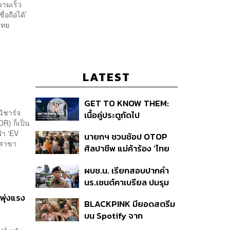
วามเร็ว
่อถือได้’
 ไทย
LATEST
GET TO KNOW THEM:
ีชาร์จ
เนื้อคู่ประตูถัดไป
R) ก็เป็น
้า ‘EV
นายกฯ ชวนช้อป OTOP
00 สาขา
ศิลปาชีพ แม่ค้าร้อง ‘ไทย
ช่วยไทย พลัส’ สุดยอด
ผบช.น. เรียกสอบปากคำ
ถามมีต่อไหม นายกฯ ตอบ
นร.เซนต์คาเบรียล ปมรุม
‘เดี๋ยวจะพยายาม’
ทำร้ายเพื่อน-ใช้ปืนขู่ สั่ง
พุ่งแรง
BLACKPINK มียอดสตรีม
ดำเนินคดีแล้ว
บน Spotify จาก
ประเทศไทยสูงถึง 536 ล้าน