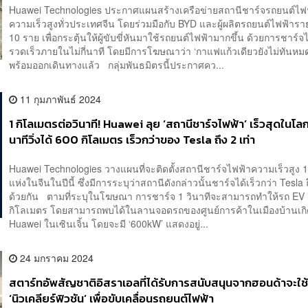
Huawei Technologies ประกาศแผนสร้างเครือข่ายสถานีชาร์จรถยนต์ไฟ
ความเร็วสูงทั่วประเทศจีน โดยร่วมมือกับ BYD และผู้ผลิตรถยนต์ไฟฟ้ารา
10 ราย เพื่อกระตุ้นให้ผู้ขับขี่หันมาใช้รถยนต์ไฟฟ้ามากขึ้น ด้วยการชาร์จ
รวดเร็วภายในไม่กี่นาที โดยมีการโฆษณาว่า ‘กาแฟแก้วเดียวยังไม่ทันหม
พร้อมออกเดินทางแล้ว กลุ่มพันธมิตรนี้ประกาศคว...
11 กุมภาพันธ์ 2024
1 กิโลเมตรต่อวินาที! Huawei ลุย ‘สถานีชาร์จไฟฟ้า’ เร็วสุดในโล
นาทีวิ่งได้ 600 กิโลเมตร เร็วกว่าของ Tesla ถึง 2 เท่า
Huawei Technologies วางแผนที่จะติดตั้งสถานีชาร์จไฟฟ้าความเร็วสูง 
แห่งในจีนในปีนี้ ซึ่งมีการระบุว่าสถานีดังกล่าวนั้นชาร์จได้เร็วกว่า Tesla ถ
ด้วยกัน ตามที่ระบุในโฆษณา การชาร์จ 1 วินาทีจะสามารถทำให้รถ EV วิ
กิโลเมตร โดยสามารถพบได้ในลานจอดรถของศูนย์การค้าในเมืองบ้านเก
Huawei ในเซินเจิ้น โดยจะมี ‘600kW’ แสดงอยู่...
24 มกราคม 2024
สตาร์ทอัพสัญชาติอิสราเอลที่ได้รับการสนับสนุนจากฮอนด้าจะใช
‘นิวเคลียร์ฟิวชัน’ เพื่อขับเคลื่อนรถยนต์ไฟฟ้า