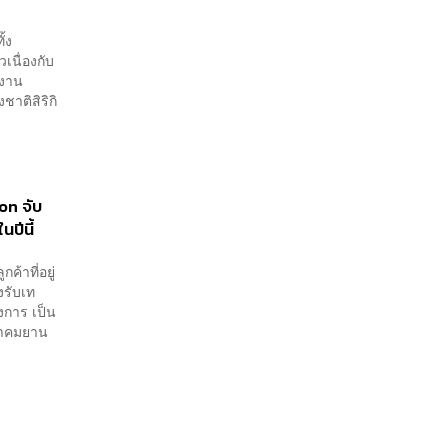
้ง
เนื่องกับ
กงาน
าติสิริกิ
on จับ
นปีนี้
้าที่อยู่
งรับเท
งการ เป็น
สมาคมยาน