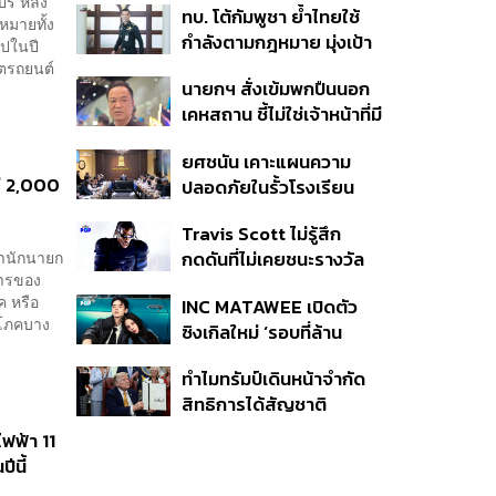
ร์ หลัง
ทบ. โต้กัมพูชา ย้ำไทยใช้
ครั้ง ตลอด 10 ปีที่ผ่านมา
หมายทั้ง
กำลังตามกฎหมาย มุ่งเป้า
าปในปี
หมายทางทหาร ชี้ความเสีย
ิตรถยนต์
นายกฯ สั่งเข้มพกปืนนอก
หายไทยไม่อาจลบด้วย
เคหสถาน ชี้ไม่ใช่เจ้าหน้าที่มี
ข้อมูลบิดเบือน
โทษอุกฉกรรจ์ ปืนถูกขโมย
ยศชนัน เคาะแผนความ
ก่อเหตุ เจ้าของร่วมรับผิด
รี 2,000
ปลอดภัยในรั้วโรงเรียน
90 วัน ส่งนักสุขภาพจิต
Travis Scott ไม่รู้สึก
ดูแล-คุมเข้มคัดกรองสิ่ง
สำนักนายก
กดดันที่ไม่เคยชนะรางวัล
ผิดกฎหมาย
การของ
แกรมมี่ แม้มีชื่อเข้าชิงมา
ค หรือ
INC MATAWEE เปิดตัว
แล้ว 10 ครั้ง
ิโภคบาง
ซิงเกิลใหม่ ‘รอบที่ล้าน
(Loop)’ ที่ได้ เน PERSES
ทำไมทรัมป์เดินหน้าจำกัด
มาแสดงในมิวสิกวิดีโอ
สิทธิการได้สัญชาติ
อเมริกันโดยกำเนิดอีกครั้ง
ฟฟ้า 11
แม้ศาลสูงสุดเคยตัดสิน
ีนี้
คัดค้าน