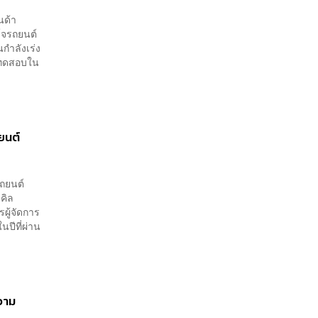
นด้า
์จรถยนต์
กำลังเร่ง
นีทดสอบใน
ยนต์
รถยนต์
คิล
รผู้จัดการ
ปีที่ผ่าน
ความ