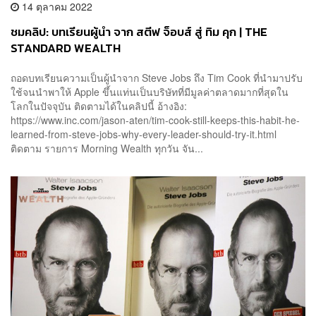
14 ตุลาคม 2022
ชมคลิป: บทเรียนผู้นำ จาก สตีฟ จ็อบส์ สู่ ทิม คุก | THE
STANDARD WEALTH
ถอดบทเรียนความเป็นผู้นำจาก Steve Jobs ถึง Tim Cook ที่นำมาปรับ
ใช้จนนำพาให้ Apple ขึ้นแท่นเป็นบริษัทที่มีมูลค่าตลาดมากที่สุดใน
โลกในปัจจุบัน ติดตามได้ในคลิปนี้ อ้างอิง:
https://www.inc.com/jason-aten/tim-cook-still-keeps-this-habit-he-
learned-from-steve-jobs-why-every-leader-should-try-it.html
ติดตาม รายการ Morning Wealth ทุกวัน จัน...