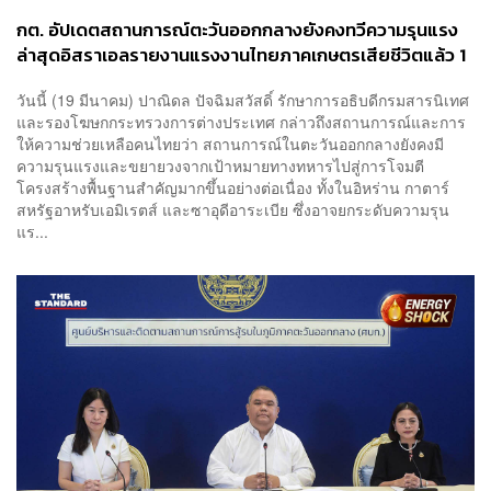
กต. อัปเดตสถานการณ์ตะวันออกกลางยังคงทวีความรุนแรง
ล่าสุดอิสราเอลรายงานแรงงานไทยภาคเกษตรเสียชีวิตแล้ว 1
ราย
วันนี้ (19 มีนาคม) ปาณิดล ปัจฉิมสวัสดิ์ รักษาการอธิบดีกรมสารนิเทศ
และรองโฆษกกระทรวงการต่างประเทศ กล่าวถึงสถานการณ์และการ
ให้ความช่วยเหลือคนไทยว่า สถานการณ์ในตะวันออกกลางยังคงมี
ความรุนแรงและขยายวงจากเป้าหมายทางทหารไปสู่การโจมตี
โครงสร้างพื้นฐานสำคัญมากขึ้นอย่างต่อเนื่อง ทั้งในอิหร่าน กาตาร์
สหรัฐอาหรับเอมิเรตส์ และซาอุดีอาระเบีย ซึ่งอาจยกระดับความรุน
แร...