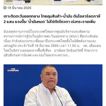
18 มีนาคม 2026
เกาะติดตะวันออกกลาง ไทยคุมสินค้า-น้ำมัน ดันโซลาร์ลดภาษี
2 แสน แจงปั๊ม ‘น้ำมันหมด’ ไม่ใช่ตัดโควตา เร่งกระจายเพิ่ม
อัปเดตสถานการณ์ในประเทศไทยจากศูนย์บริหารและติดตาม
สถานการณ์การสู้รบในภูมิภาคตะวันออกกลาง (ศบก.) ที่ยกระดับต่อ
เนื่อง กำลังส่งแรงกระเพื่อมมาถึงประเทศไทยทั้งในมิติพลังงานและ
เศรษฐกิจ ประจำวันที่ 18 มีนาคม 2569 เวลา 11.00 น. กต. เตือนคน
ไทยในอิสราเอลออกจากพื้นที่เสี่ยง ปาณิดล ปัจฉิมสวัสดิ์ รักษาการ
อธิบดีกรมสารนิเทศ และรองโฆษกกระทรวงก...