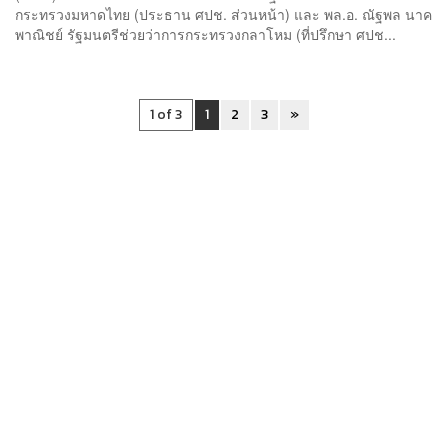
กระทรวงมหาดไทย (ประธาน ศปช. ส่วนหน้า) และ พล.อ. ณัฐพล นาค
พาณิชย์ รัฐมนตรีช่วยว่าการกระทรวงกลาโหม (ที่ปรึกษา ศปช...
1 of 3
1
2
3
»