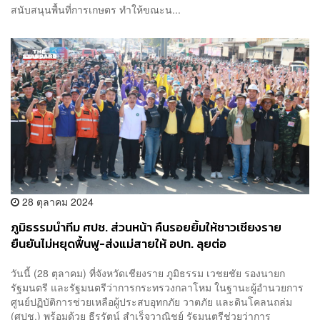
สนับสนุนพื้นที่การเกษตร ทำให้ขณะน...
28 ตุลาคม 2024
ภูมิธรรมนำทีม ศปช. ส่วนหน้า คืนรอยยิ้มให้ชาวเชียงราย
ยืนยันไม่หยุดฟื้นฟู-ส่งแม่สายให้ อปท. ลุยต่อ
วันนี้ (28 ตุลาคม) ที่จังหวัดเชียงราย ภูมิธรรม เวชยชัย รองนายก
รัฐมนตรี และรัฐมนตรีว่าการกระทรวงกลาโหม ในฐานะผู้อำนวยการ
ศูนย์ปฏิบัติการช่วยเหลือผู้ประสบอุทกภัย วาตภัย และดินโคลนถล่ม
(ศปช.) พร้อมด้วย ธีรรัตน์ สำเร็จวาณิชย์ รัฐมนตรีช่วยว่าการ