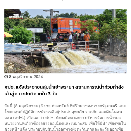
8 พฤศจิกายน 2024
ศปช. แจ้งประชาชนลุ่มน้ำเจ้าพระยา สถานการณ์น้ำท่วมกำลัง
เข้าสู่ภาวะปกติภายใน 3 วัน
วันนี้ (8 พฤศจิกายน) จิรายุ ห่วงทรัพย์ ที่ปรึกษาของนายกรัฐมนตรี และ
โฆษกศูนย์ปฏิบัติการช่วยเหลือผู้ประสบอุทกภัย วาตภัย และดินโคลน
ถล่ม (ศปช.) เปิดเผยว่า ศปช. ยังคงติดตามการบริหารจัดการน้ำของ
หน่วยงานที่เกี่ยวข้องอย่างต่อเนื่องและเหมาะสม เพื่อให้มีน้ำเพียงพอใน
ช่วงหน้าแล้ง ประกอบกับผันน้ำออกทางฝั่งตะวันตกและตะวันออกเพื่อ