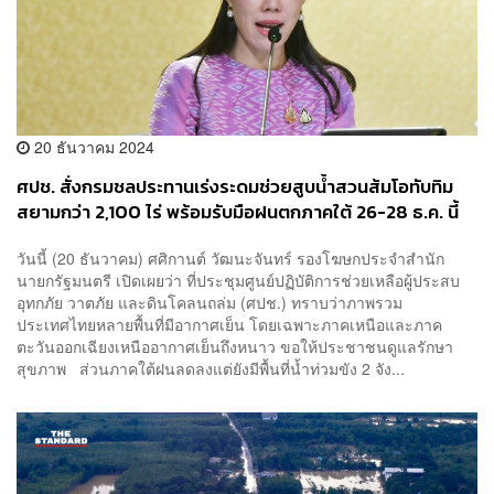
20 ธันวาคม 2024
ศปช. สั่งกรมชลประทานเร่งระดมช่วยสูบน้ำสวนส้มโอทับทิม
สยามกว่า 2,100 ไร่ พร้อมรับมือฝนตกภาคใต้ 26-28 ธ.ค. นี้
วันนี้ (20 ธันวาคม) ศศิกานต์ วัฒนะจันทร์ รองโฆษกประจำสำนัก
นายกรัฐมนตรี เปิดเผยว่า ที่ประชุมศูนย์ปฏิบัติการช่วยเหลือผู้ประสบ
อุทกภัย วาตภัย และดินโคลนถล่ม (ศปช.) ทราบว่าภาพรวม
ประเทศไทยหลายพื้นที่มีอากาศเย็น โดยเฉพาะภาคเหนือและภาค
ตะวันออกเฉียงเหนืออากาศเย็นถึงหนาว ขอให้ประชาชนดูแลรักษา
สุขภาพ ส่วนภาคใต้ฝนลดลงแต่ยังมีพื้นที่น้ำท่วมขัง 2 จัง...