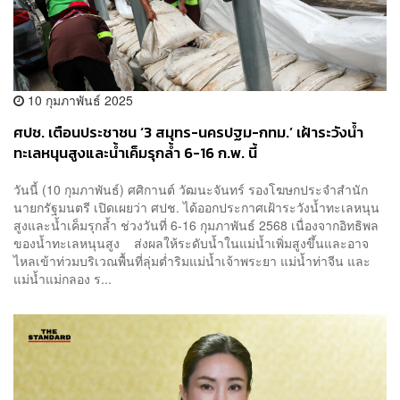
10 กุมภาพันธ์ 2025
ศปช. เตือนประชาชน ‘3 สมุทร-นครปฐม-กทม.’ เฝ้าระวังน้ำ
ทะเลหนุนสูงและน้ำเค็มรุกล้ำ 6-16 ก.พ. นี้
วันนี้ (10 กุมภาพันธ์) ศศิกานต์ วัฒนะจันทร์ รองโฆษกประจำสำนัก
นายกรัฐมนตรี เปิดเผยว่า ศปช. ได้ออกประกาศเฝ้าระวังน้ำทะเลหนุน
สูงและน้ำเค็มรุกล้ำ ช่วงวันที่ 6-16 กุมภาพันธ์ 2568 เนื่องจากอิทธิพล
ของน้ำทะเลหนุนสูง ส่งผลให้ระดับน้ำในแม่น้ำเพิ่มสูงขึ้นและอาจ
ไหลเข้าท่วมบริเวณพื้นที่ลุ่มต่ำริมแม่น้ำเจ้าพระยา แม่น้ำท่าจีน และ
แม่น้ำแม่กลอง ร...