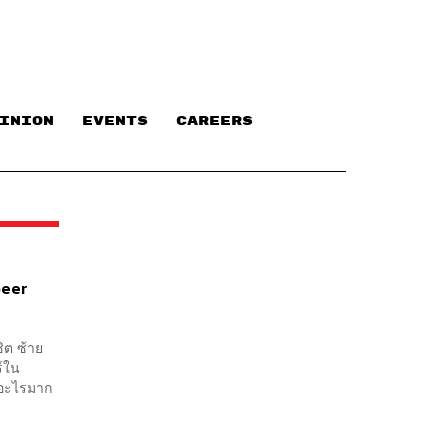
INION
EVENTS
CAREERS
beer
ิต ซ้าย
ร์ใน
งอะไรมาก