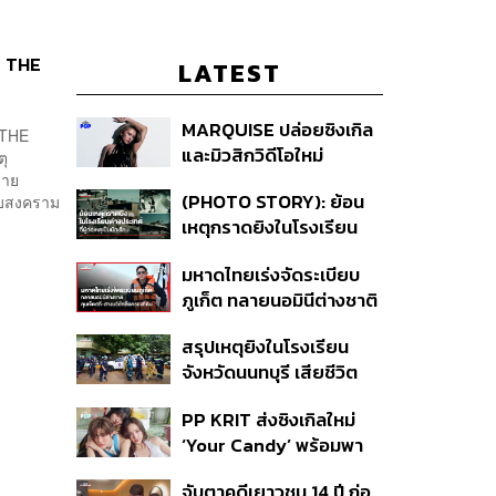
 – THE
LATEST
MARQUISE ปล่อยซิงเกิล
 THE
และมิวสิกวิดีโอใหม่
ตุ
IRONIC ที่เสียดสีความ
่าย
(PHOTO STORY): ย้อน
กับสงคราม
สัมพันธ์สุด Toxic
เหตุกราดยิงในโรงเรียน
ต่างประเทศ ที่ผู้ก่อเหตุเป็น
มหาดไทยเร่งจัดระเบียบ
นักเรียน
ภูเก็ต ทลายนอมินีต่างชาติ
คุมเจ็ตสกี สางบริษัทฮุบ
สรุปเหตุยิงในโรงเรียน
ที่ดิน เคลียร์ใบอนุญาต
จังหวัดนนทบุรี เสียชีวิต
โรงแรมค้าง 7 ปี
รวม 8 ราย โฆษก ตร. เผย
PP KRIT ส่งซิงเกิลใหม่
ปมค้นประวัติคดีกราดยิงที่
‘Your Candy’ พร้อมพา
สหรัฐฯ
ต้าเหนิง และ ณิชา ร่วมมิว
จับตาคดีเยาวชน 14 ปี ก่อ