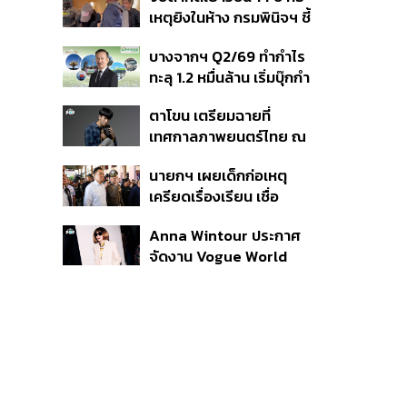
สิกวิดีโอ
เหตุยิงในห้าง กรมพินิจฯ ชี้
ประพฤติดี-รับการรักษาต่อ
บางจากฯ Q2/69 ทำกำไร
เนื่อง ประเมินปล่อยตัว
ทะลุ 1.2 หมื่นล้าน เริ่มบุ๊กกำ
ไร ‘SAF’ เชิงพาณิชย์ครั้ง
ตาโขน เตรียมฉายที่
แรก หนุนรายได้ครึ่งปีทะลุ
เทศกาลภาพยนตร์ไทย ณ
3.2 แสนล้าน
ประเทศบราซิล
นายกฯ เผยเด็กก่อเหตุ
เครียดเรื่องเรียน เชื่อ
เตรียมการเป็นขั้นตอน ชี้มี
Anna Wintour ประกาศ
กระสุนอีกกว่า 30 นัด หาก
จัดงาน Vogue World
ไม่จบชีวิตตัวเองอาจสูญ
2027 ที่ซานฟรานซิสโก
เสียเพิ่ม