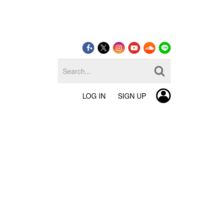
LOG IN
SIGN UP