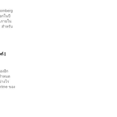
loomberg
อกในปี
ืนภายใน
ท สำหรับ
ก์ |
องอีก
บกำหนด
อย่างไร
prime ของ