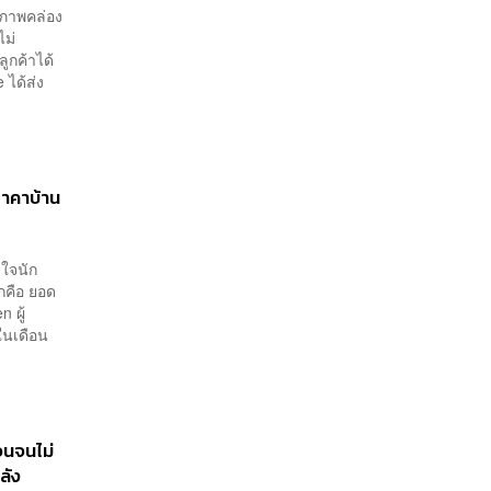
สภาพคล่อง
ไม่
ูกค้าได้
ได้ส่ง
ราคาบ้าน
งใจนัก
กคือ ยอด
 ผู้
วในเดือน
่วนจนไม่
ลัง