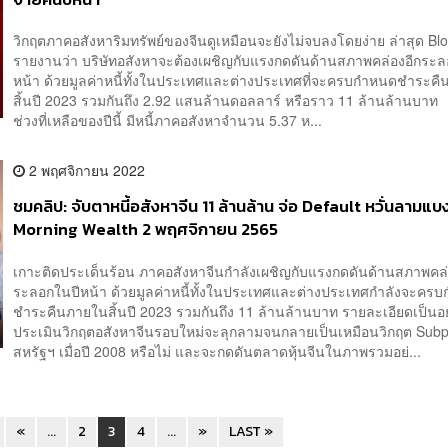
วิกฤตภาคอสังหาริมทรัพย์ของจีนดูเหมือนจะยังไม่จบลงโดยง่าย ล่าสุด B
รายงานว่า บริษัทอสังหาจะต้องเผชิญกับแรงกดดันด้านสภาพคล่องอีกระล
หน้า ด้วยมูลค่าหนี้ทั้งในประเทศและต่างประเทศที่จะครบกำหนดชำระค
สิ้นปี 2023 รวมกันถึง 2.92 แสนล้านดอลลาร์ หรือราว 11 ล้านล้านบา
ช่วงที่เหลือของปีนี้ มีหนี้ภาคอสังหาจำนวน 5.37 ห...
2 พฤศจิกายน 2022
ชมคลิป: จับตาหนี้อสังหาจีน 11 ล้านล้าน จ่อ Default หวั่นลามแบง
Morning Wealth 2 พฤศจิกายน 2565
เกาะติดประเด็นร้อน ภาคอสังหาจีนกำลังเผชิญกับแรงกดดันด้านสภาพคล่
ระลอกในปีหน้า ด้วยมูลค่าหนี้ทั้งในประเทศและต่างประเทศกำลังจะคร
ชำระคืนภายในสิ้นปี 2023 รวมกันถึง 11 ล้านล้านบาท รายละเอียดเป็น
ประเมินวิกฤตอสังหาจีนรอบใหม่จะลุกลามจนกลายเป็นเหมือนวิกฤต Sub
สหรัฐฯ เมื่อปี 2008 หรือไม่ และจะกดดันตลาดหุ้นจีนในภาพรวมอย่...
«
...
2
3
4
...
»
LAST »