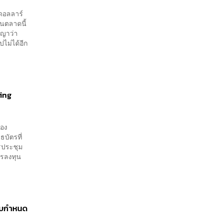
ดอลลาร์
ในตลาดนี้
ญญาว่า
ปไม่ได้อีก
ning
ของ
ธบัตรที่
รประชุม
รลงทุน
ครบกำหนด