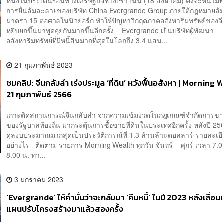
หนึ่งในประเด็นร้อนทางเศรษฐกิจช่วงเช้าวันนี้ (18 สิงหาคม) คงจะหนีไม่พ้
การยื่นล้มละลายของบริษัท China Evergrande Group ภายใต้กฎหมายล
มาตรา 15 ต่อศาลในนิวยอร์ก ทำให้ปัญหาวิกฤตภาคอสังหาริมทรัพย์ของจี
หยิบยกขึ้นมาพูดคุยกันมากขึ้นอีกครั้ง Evergrande เป็นบริษัทผู้พัฒนา
อสังหาริมทรัพย์ที่มีหนี้สินมากที่สุดในโลกถึง 3.4 แสน...
21 กุมภาพันธ์ 2023
ชมคลิป: จีนกลับลำ เร่งประมูล ‘ที่ดิน’ หวังฟื้นอสังหา | Morning
21 กุมภาพันธ์ 2566
เกาะติดสถานการณ์จีนกลับลำ จากความเข้มงวดในกฎเกณฑ์จำกัดการขาย
ของรัฐบาลท้องถิ่น มากระตุ้นการซื้อขายที่ดินในประเทศอีกครั้ง หลังปี 2
ดุลงบประมาณมากสุดเป็นประวัติการณ์ที่ 1.3 ล้านล้านดอลลาร์ รายละเอ
อย่างไร ติดตาม รายการ Morning Wealth ทุกวัน จันทร์ – ศุกร์ เวลา 7.
8.00 น. ทา...
3 มกราคม 2023
‘Evergrande’ ให้คำมั่นว่าจะกลับมา ‘คืนหนี้’ ในปี 2023 หลังเลื่
แผนปรับโครงสร้างมาแล้วสองครั้ง