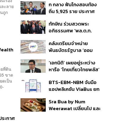
นเรื่อง
ก กลาง ฟันโกงสอบท้อง
350’ เสริมความมั่นคง
้มละลาย
ถิ่น 5,925 ราย ประกาศ
ชายแดน
นถูก
บัญชีใหม่ 7 ส.ค. ส่วน 97
ทักษิณ ร่วมสวดพระ
ราย รอ ป.ป.ช. ขีดเส้นแล้ว
อภิธรรมศพ ‘พล.ต.ท.
เสร็จ 31 ส.ค.
ผ่อน’ บิดา ‘พักตร์พิไล ทวี
คลังเตรียมจำหน่าย
สิน’ สิริอายุ 103 ปี แกนนำ
 Wealth
พันธบัตรรัฐบาล ‘ออม
เพื่อไทย-บุคคลหลาก
พลัส’ รอบถัดไป เร็วสุด 4
วงการร่วมอาลัย
‘เอกนิติ’ เผยอยู่ระหว่าง
ก.ย.นี้ อาจเพิ่มสัดส่วนการ
ที่ดิน
หารือ ‘ไทยเที่ยวไทยพลัส’
ขายแบบ Small Lot First
565 ขาด
มีสิทธิใช้งบจากเงินกู้ 4
มากขึ้น
ียดเป็น
BTS-EBM-NBM จับมือ
แสนล้าน มั่นใจงบต่อ ‘ไทย
00-
แอปพลิเคชัน ViaBus ยก
ช่วยไทย พลัส’ เฟส 2 มี
ระดับการติดตามตำแหน่ง
เพียงพอ
Sra Bua by Num
รถไฟฟ้า 3 สายแบบเรียล
Weerawat เปลี่ยนไป และ
ไทม์
นี่คือเหตุผลที่เราควรกลับ
อนประกาศ
ไปอีกครั้ง