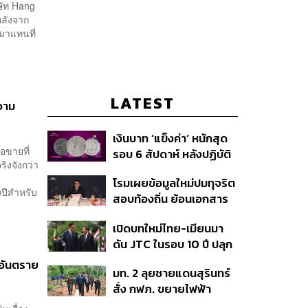
ษัท Hang
หลังจาก
ามาแทนที่
LATEST
ความ
เงินบาท ‘แข็งค่า’ หนักสุด
อขายที่
รอบ 6 สัปดาห์ หลังปฏิบัติ
ิงจังกว่า
การแทรกแซงเยนของ
า
โรมเผยข้อมูลใหม่ปมทุจริต
สหรัฐฯ-ญี่ปุ่น Standard
ปีสำหรับ
สอบท้องถิ่น ย้อนเอกสาร
Chartered เปิดเป้าสิ้นปีนี้
ประชุมปี 2567 พบชื่อ
จ่อแข็งต่อแตะ 32.50 บาท
เปิดบทใหม่ไทย-เมียนมา
อนุทิน จ่อสอบต่อเอี่ยว
ต่อดอลลาร์
ดัน JTC ในรอบ 10 ปี ปลุก
ตัดตอน ม.บูรพา หรือไม่
‘เส้นเลือดใหญ่’ ค้า
มอันตราย
มท. 2 ลุยชายแดนสุรินทร์
ชายแดน ท่าเรือน้ำลึก
สั่ง กฟภ. ขยายไฟฟ้า
ทวาย
‘ปราสาทตาควาย–เนิน