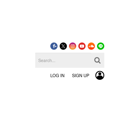
LOG IN
SIGN UP