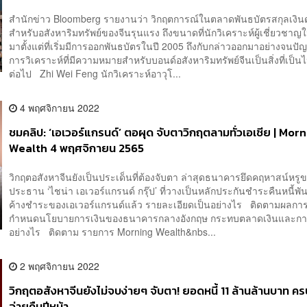
ทางการเข้าควบคุม
สำนักข่าว Bloomberg รายงานว่า วิกฤตการณ์ในตลาดพันธบัตรสกุลเงิน
สำหรับอสังหาริมทรัพย์ของจีนรุนแรง ถึงขนาดที่นักวิเคราะห์ผู้เชี่ยวชาญ
มาตั้งแต่ที่เริ่มมีการออกพันธบัตรในปี 2005 ถึงกับกล่าวออกมาอย่างจนปั
การวิเคราะห์ที่มีความหมายสำหรับบอนด์อสังหาริมทรัพย์จีนเป็นสิ่งที่เป็นไ
ต่อไป Zhi Wei Feng นักวิเคราะห์อาวุโ...
4 พฤศจิกายน 2022
ชมคลิป: ‘เอเวอร์แกรนด์’ ตอผุด จับตาวิกฤตลามทั่วเอเชีย | Mor
Wealth 4 พฤศจิกายน 2565
วิกฤตอสังหาจีนยังเป็นประเด็นที่ต้องจับตา ล่าสุดธนาคารยึดคฤหาสน์หรู
ประธาน ‘ไชน่า เอเวอร์แกรนด์ กรุ๊ป’ ที่วางเป็นหลักประกันชำระคืนหนี้พัน
ค้างชำระของเอเวอร์แกรนด์แล้ว รายละเอียดเป็นอย่างไร ติดตามผลกา
กำหนดนโยบายการเงินของธนาคารกลางอังกฤษ กระทบตลาดเงินและกา
อย่างไร ติดตาม รายการ Morning Wealth&nbs...
2 พฤศจิกายน 2022
วิกฤตอสังหาจีนยังไม่จบง่ายๆ จับตา! ยอดหนี้ 11 ล้านล้านบาท 
จ่ายคืนปีหน้า