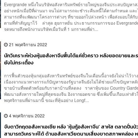
Evergrande หนึ่งในบริษัทอสังหาริมทรัพย์รายใหญ่ของจีนประสบปัญหา
อย่างหนักเมื่อปีที่ผ่านมา จนไม่สามารถจะชำระคืนหนี้ได้ตามกำหนด และ
สามารถที่จะพัฒนาโครงการต่างๆ ที่ขายออกไปล่วงหน้า เพื่อส่งมอบให้กับล
ตามที่ทำสัญญาไว้ ล่าสุด ฮุยกาหยั่น ประธานกรรมการของ Evergrande 
จดหมายถึงพนักงานบริษัทเมื่อวันที่ 1 มกราคมที่ผ่า...
21 พฤศจิกายน 2022
นักวิเคราะห์ห่วงหุ้นอสังหาจีนฟื้นได้แค่ชั่วคราว หลังยอดขายและ
ยังไม่กระเตื้อง
การฟื้นตัวของหุ้นกลุ่มอสังหาริมทรัพย์ของจีนในเดือนนี้อาจยังไม่น่าไว้วา
เนื่องจากแนวทางการแก้ปัญหาของรัฐบาลจีนยังไม่ได้ช่วยแก้ไขปัญหาหลั
ขายบ้านที่หดตัวพร้อมกับราคาบ้านที่ลดลง ราคาหุ้นของ Country Garden
พัฒนาอสังหารายใหญ่ที่สุดของจีน อิงจากยอดขาย ซึ่งเพิ่มขึ้นเกือบเท่าตั
พฤศจิกายนที่ผ่านมานี้ ขณะที่หุ้นอย่าง Longf...
4 พฤศจิกายน 2022
จับตาวิกฤตอสังหาเอเชีย หลัง ‘หุ้นกู้อสังหาจีน’ สาหัส ตลาดปั่นป
สามารถวิเคราะห์ได้ ด้านอสังหาเวียดนามเสี่ยงขาดสภาพคล่อง ห