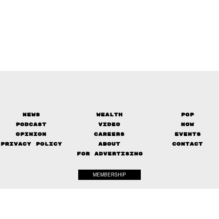
News
Wealth
Pop
Podcast
Video
Now
Opinion
Careers
Events
Privacy Policy
About
Contact
FOR ADVERTISING
MEMBERSHIP