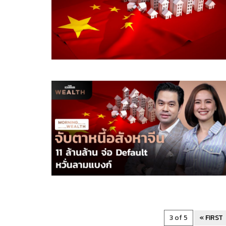
3 of 5
« FIRST