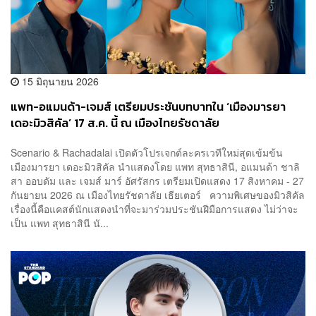
15 มิถุนายน 2026
แพท-อแมนด้า-เจมส์ เตรียมประชันบทบาทใน ‘เมืองมารยา
เดอะมิวสิคัล’ 17 ส.ค. นี้ ณ เมืองไทยรัชดาลัย
Scenario & Rachadalai เปิดตัวโปรเจกต์ละครเวทีใหม่สุดเข้มข้น
เมืองมารยา เดอะมิวสิคัล นำแสดงโดย แพท สุทธาสินี, อแมนด้า ชาลิ
สา ออบดัม และ เจมส์ มาร์ อัศรัสกร เตรียมเปิดแสดง 17 สิงหาคม - 27
กันยายน 2026 ณ เมืองไทยรัชดาลัย เธียเตอร์ ความพิเศษของมิวสิคัล
เรื่องนี้คือแคสต์นักแสดงนำที่จะมาร่วมประชันฝีมือการแสดง ไม่ว่าจะ
เป็น แพท สุทธาสินี นั...