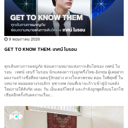
9 พฤษภาคม 2026
GET TO KNOW THEM: เทศน์ ไมรอน
ทุกเส้นทางการผจญภัย ซ่อนความหมายแห่งการเติบโตของ เทศน์ ไม
รอน เทศน์ เฮนรี ไมรอน นักแสดงดาวรุ่งลูกครึ่งไทย-อังกฤษ ผู้เคยฝาก
ผลงานสร้างชื่อที่หลายคนรู้จักอย่าง ดวงใจเทวพรหม ตอน ใจพิสุทธิ์ ใน
บทบาท หม่อมหลวงรณจักร จุฑาเทพ ก่อนที่เขาจะก้าวเข้าสู่บ้านหลัง
ใหม่ภายใต้สังกัด เดอะ วัน เอ็นเตอร์ไพรส์ และกำลังถูกพูดถึงบนโลกโซ
เชียลอีกครั้งกับผลงานเรื่อง...