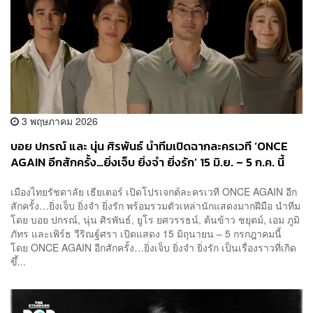
3 พฤษภาคม 2026
บอย ปกรณ์ และ นุ่น ศิรพันธ์ นำทีมเปิดฉากละครเวที ‘ONCE
AGAIN อีกสักครั้ง…ยิ่งเจ็บ ยิ่งจำ ยิ่งรัก’ 15 มิ.ย. – 5 ก.ค. นี้
เมืองไทยรัชดาลัย เธียเตอร์ เปิดโปรเจกต์ละครเวที ONCE AGAIN อีก
สักครั้ง…ยิ่งเจ็บ ยิ่งจำ ยิ่งรัก พร้อมรวมตัวเหล่านักแสดงมากฝีมือ นำทีม
โดย บอย ปกรณ์, นุ่น ศิรพันธ์, ยูโร ยศวรรธน์, ต้นข้าว ชยุตม์, เอม ภูมิ
ภัทร และเพิร์ธ วีริณฐ์ศรา เปิดแสดง 15 มิถุนายน – 5 กรกฎาคมนี้
โดย ONCE AGAIN อีกสักครั้ง…ยิ่งเจ็บ ยิ่งจำ ยิ่งรัก เป็นเรื่องราวที่เกิด
ขึ้...