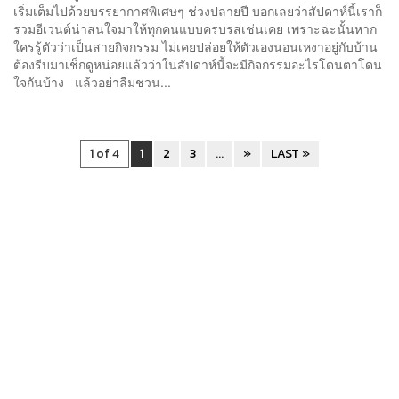
เริ่มเต็มไปด้วยบรรยากาศพิเศษๆ ช่วงปลายปี บอกเลยว่าสัปดาห์นี้เราก็
รวมอีเวนต์น่าสนใจมาให้ทุกคนแบบครบรสเช่นเคย เพราะฉะนั้นหาก
ใครรู้ตัวว่าเป็นสายกิจกรรม ไม่เคยปล่อยให้ตัวเองนอนเหงาอยู่กับบ้าน
ต้องรีบมาเช็กดูหน่อยแล้วว่าในสัปดาห์นี้จะมีกิจกรรมอะไรโดนตาโดน
ใจกันบ้าง แล้วอย่าลืมชวน...
1 of 4
1
2
3
...
»
LAST »