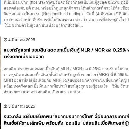
ทีเอ็มบีธนชาต (ttb) ประกาศปรับลดอัตราดอกเบี้ยเงินกู้สูงสุด 0.25% ต่อปี
สอดคล้องกับมติ กนง. พร้อมย้ำดูแลลูกค้าภายใต้หลักเกณฑ์การให้สินเชื่ออ
ผิดชอบและเป็นธรรม (Responsible Lending) วันนี้ (4 มีนาคม) ปิติ ต
ประธานเจ้าหน้าที่บริหารทีเอ็มบีธนชาต กล่าวว่า จากการที่เศรษฐกิจไทยปี
โน้มขยายตัวไม่สูงนัก อันเนื่องมาจากปัจจัยท้...
4 มีนาคม 2025
แบงก์รัฐแรก! ออมสิน ลดดอกเบี้ยเงินกู้ MLR / MOR ลง 0.25% 
ตรึงดอกเบี้ยเงินฝาก
ออมสิน ประกาศลดดอกเบี้ยเงินกู้ MLR / MOR ลง 0.25% ขานรับนโยบาย
ภาคธุรกิจ แต่ดอกเบี้ยเงินกู้ขั้นต่ำสำหรับลูกค้ารายย่อย (MRR) ที่ 6.595% ต่
MRR ยังต่ำที่สุดเมื่อเทียบกับ MRR เฉลี่ยของธนาคารพาณิชย์ขนาดใหญ่ 
พร้อมทั้งตรึงดอกเบี้ยเงินฝากเพื่อประโยชน์สูงสุดของผู้ออมเงิน วิทัย รัตนา
อำนวยการธนาคารออมสิน เปิดเผยว่า ตามท...
3 มีนาคม 2025
รมว.คลัง เตรียมเรียกพบ ‘สมาคมธนาคารไทย’ จี้ผ่อนคลายเกณฑ
สินเชื่อให้รายเล็กเพิ่ม พร้อมสั่ง ‘ออมสิน’ ปล่อยสินเชื่อพิเศษแก่ผู