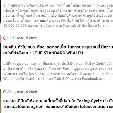
ค้าขาย วงเงิน 1-2 หมื่นล้านบาท
รมว.คลัง เตรียมเรียกพบสมาคมธนาคารไทย ให้ผ่อนคลายเกณฑ์และปล่อย
เพิ่มขึ้น หวังเติมเม็ดเงินเข้าสู่ระบบ เพื่อกระตุ้นเศรษฐกิจและการลงทุน
มองแบงก์ไทยโกยกำไรมากเกิน เมื่อเทียบกับศักยภาพเศรษฐกิจไทยปัจจุบัน 
มอบนโยบายให้ธนาคารออมสิน ปล่อยสินเชื่อพิเศษให้แก่ผู้ทำมาค้าขาย วง
10,000-20,000 ต่อราย โดยมีเป้าหมาย 3 แสนบัญชี คิดเป็นวงเงินกว...
27 กุมภาพันธ์ 2025
ชมคลิป: ทำไม กนง. ต้อง ‘ลดดอกเบี้ย’ ในการประชุมรอบนี้ มีความ
อะไรที่กำลังจะมา | THE STANDARD WEALTH
มติที่ประชุม กนง. ลดดอกเบี้ยลงมาสู่ระดับ 2.0% กนง. ให้น้ำหนักกับปัจจัย
มาพิจารณาคืออะไร พูดคุยกับ สักกะภพ พันธ์ยานุกูล เลขานุการ คณะกร
นโยบายการเงิน (กนง.) ธนาคารแห่งประเทศไทย ติดตาม รายการ Mor
Wealth ทุกวัน จันทร์ – ศุกร์ เวลา 7.00-8.00 น. ทาง Facebook และ ...
26 กุมภาพันธ์ 2025
แบงก์ชาติยืนยัน! ลดดอกเบี้ยครั้งนี้ยังไม่ใช่ Easing Cycle ย้ำ ต
จากแนวโน้มเศรษฐกิจที่ ‘อ่อนแอลง’ เป็นหลัก ไม่ใช่แรงกดดันทาง