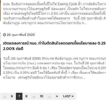
ธปท. ยืนยันการลดดอกเบี้ยครั้งนี้ไม่ใช่ Easing Cycle ย้ำ การตัดสินใจม
ประมาณการแนวโน้มเศรษฐกิจที่ ‘อ่อนแอลง’ เป็นหลัก ไม่ใช่แรงกดดันท
เมือง คาดเศรษฐกิจไทยปีนี้โตราว 2.5% เท่านั้น มองการลดดอกเบี้ยครั้งนี
รองรับความเสี่ยงด้านต่ำในอนาคตได้พอสมควร วันนี้ (26 กุมภาพันธ์) 
พันธ์ยานุกูล เลขานุการ คณะกรรมการนโยบายการเงิน ก...
26 กุมภาพันธ์ 2025
เปิดแถลงการณ์ กนง. ทำไมตัดสินใจลดดอกเบี้ยนโยบายลง 0.25
2.00% ต่อปี
วันนี้ (26 กุมภาพันธ์ 2568) สักกะภพ พันธ์ยานุกูล เลขานุการ คณะกรรม
นโยบายการเงิน (กนง.) แถลงผลการประชุม กนง. ในวันที่ 26 กุมภาพันธ์
โดยคณะกรรมการฯ มีมติ 6 ต่อ 1 เสียง ให้ลดอัตราดอกเบี้ยนโยบาย 0.2
2.25% เป็น 2.00% ต่อปี โดยให้มีผลทันที ทั้งนี้ 1 เสียง เห็นควรให้คงอัตรา
นโยบาย เศรษฐกิจไทยมีแนวโน้มขยายตัวต่ำกว่าที่ประเ...
...
6
7
8
...
10
...
»
LAST »