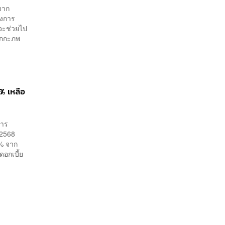
าจาก
างการ
้จะช่วยไป
สักกะภพ
% เหลือ
การ
 2568
5% จาก
ดอกเบี้ย