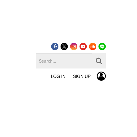
LOG IN
SIGN UP