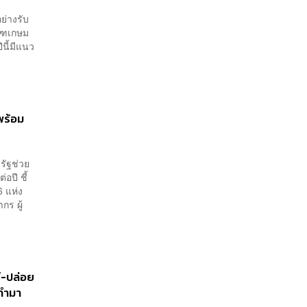
ย่างรับ
ัณฑเกษม
นี้มีแนว
พร้อม
รัฐช่วย
อปี ชี้
6 แห่ง
กร ผู้
์-ปล่อย
้ทำมา