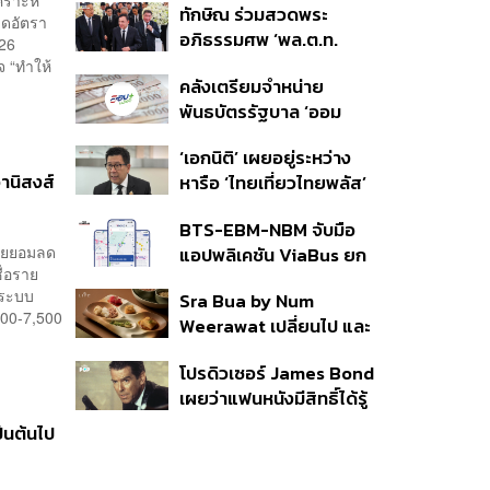
ทักษิณ ร่วมสวดพระ
ราย รอ ป.ป.ช. ขีดเส้นแล้ว
ลดอัตรา
อภิธรรมศพ ‘พล.ต.ท.
เสร็จ 31 ส.ค.
 26
ผ่อน’ บิดา ‘พักตร์พิไล ทวี
จ “ทำให้
คลังเตรียมจำหน่าย
สิน’ สิริอายุ 103 ปี แกนนำ
พันธบัตรรัฐบาล ‘ออม
เพื่อไทย-บุคคลหลาก
พลัส’ รอบถัดไป เร็วสุด 4
วงการร่วมอาลัย
‘เอกนิติ’ เผยอยู่ระหว่าง
ก.ย.นี้ อาจเพิ่มสัดส่วนการ
านิสงส์
หารือ ‘ไทยเที่ยวไทยพลัส’
ขายแบบ Small Lot First
มีสิทธิใช้งบจากเงินกู้ 4
มากขึ้น
BTS-EBM-NBM จับมือ
แสนล้าน มั่นใจงบต่อ ‘ไทย
์ไทยยอมลด
แอปพลิเคชัน ViaBus ยก
ช่วยไทย พลัส’ เฟส 2 มี
ื่อราย
ระดับการติดตามตำแหน่ง
เพียงพอ
้งระบบ
Sra Bua by Num
รถไฟฟ้า 3 สายแบบเรียล
300-7,500
Weerawat เปลี่ยนไป และ
ไทม์
นี่คือเหตุผลที่เราควรกลับ
โปรดิวเซอร์ James Bond
ไปอีกครั้ง
เผยว่าแฟนหนังมีสิทธิ์ได้รู้
ว่าใครจะมารับบทนำช่วง
ป็นต้นไป
ปลายปีนี้