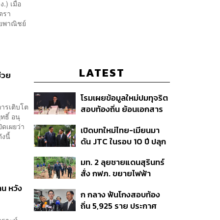
) เมื่อ
ัตรา
ยพาณิชย์
LATEST
ช่วย
โรมเผยข้อมูลใหม่ปมทุจริต
นการเติบโต
สอบท้องถิ่น ย้อนเอกสาร
ธิ์ อนุ
ประชุมปี 2567 พบชื่อ
ิดเผยว่า
เปิดบทใหม่ไทย-เมียนมา
อนุทิน จ่อสอบต่อเอี่ยว
ังนี้
ดัน JTC ในรอบ 10 ปี ปลุก
ตัดตอน ม.บูรพา หรือไม่
‘เส้นเลือดใหญ่’ ค้า
มท. 2 ลุยชายแดนสุรินทร์
ชายแดน ท่าเรือน้ำลึก
สั่ง กฟภ. ขยายไฟฟ้า
ทวาย
‘ปราสาทตาควาย–เนิน
าน หวัง
ก กลาง ฟันโกงสอบท้อง
350’ เสริมความมั่นคง
ถิ่น 5,925 ราย ประกาศ
ชายแดน
บัญชีใหม่ 7 ส.ค. ส่วน 97
คราะห์