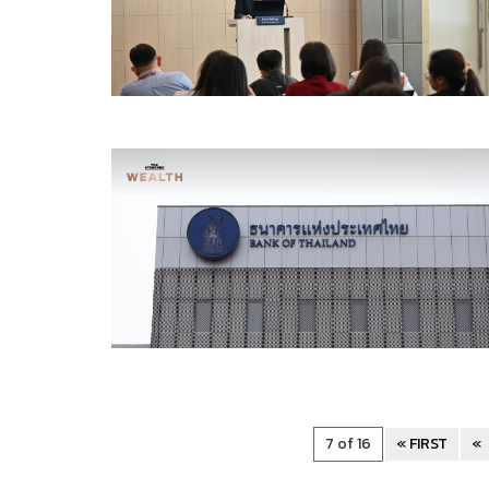
7 of 16
« FIRST
«