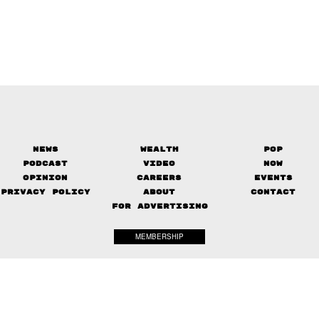
News
Wealth
Pop
Podcast
Video
Now
Opinion
Careers
Events
Privacy Policy
About
Contact
FOR ADVERTISING
MEMBERSHIP
© 2017-
2026
The Standard. All rights reserved.