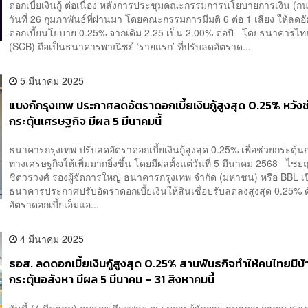
ดอกเบี้ยเงินกู้ ต่อเนื่อง หลังการประชุมคณะกรรมการนโยบายการเงิน (กนง.
วันที่ 26 กุมภาพันธ์ที่ผ่านมา โดยคณะกรรมการมีมติ 6 ต่อ 1 เสียง ให้ลดอ
ดอกเบี้ยนโยบาย 0.25% จากเดิม 2.25 เป็น 2.00% ต่อปี โดยธนาคารไท
(SCB) ถือเป็นธนาคารพาณิชย์ ‘รายแรก’ ที่ปรับลดอัตราด...
5 มีนาคม 2025
แบงก์กรุงเทพ ประกาศลดอัตราดอกเบี้ยเงินกู้สูงสุด 0.25% หวัง
กระตุ้นเศรษฐกิจ มีผล 5 มีนาคมนี้
ธนาคารกรุงเทพ ปรับลดอัตราดอกเบี้ยเงินกู้สูงสุด 0.25% เพื่อช่วยกระตุ้
ทางเศรษฐกิจให้เพิ่มมากยิ่งขึ้น โดยมีผลตั้งแต่วันที่ 5 มีนาคม 2568 ไชยฤท
ชิตวรวงศ์ รองผู้จัดการใหญ่ ธนาคารกรุงเทพ จำกัด (มหาชน) หรือ BBL เป
ธนาคารประกาศปรับอัตราดอกเบี้ยเงินให้สินเชื่อปรับลดลงสูงสุด 0.25% ด
อัตราดอกเบี้ยเอ็มแอ...
4 มีนาคม 2025
ธอส. ลดดอกเบี้ยเงินกู้สูงสุด 0.25% สานพันธกิจทำให้คนไทยมีบ้
กระตุ้นอสังหา มีผล 5 มีนาคม – 31 สิงหาคมนี้
วันนี้ (4 มีนาคม) กมลภพ วีระพละ กรรมการผู้จัดการ ธนาคารอาคารสงเ