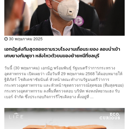
30 พฤษภาคม 2025
เอกนัฏส่งทีมสุดซอยตามรวบโรงงานเถื่อนระยอง ลอบนำเข้า
เศษยางกัมพูชา หลังไหวตัวขนของย้ายหนีที่ชลบุรี
วันนี้ (30 พฤษภาคม) เอกนัฏ พร้อมพันธุ์ รัฐมนตรีว่าการกระทรวง
อุตสาหกรรม เปิดเผยว่า เมื่อวันที่ 29 พฤษภาคม 2568 ได้มอบหมายให้
ฐิติภัสร์ โชติเดชาชัยนันต์ หัวหน้าคณะทำงานรัฐมนตรีว่าการ
กระทรวงอุตสาหกรรม และหัวหน้าชุดตรวจการณ์สุดซอย (ทีมสุดซอย)
กระทรวงอุตสาหกรรม ลงพื้นที่ตรวจสอบ บริษัท ฟงหงษ์หยวนเฮง รับ
เบอร์ จำกัด ซึ่งประกอบกิจการรีไซเคิลยาง ตั้งอยู่ที่ ...