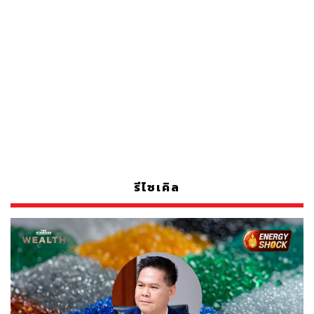
รีไซเคิล