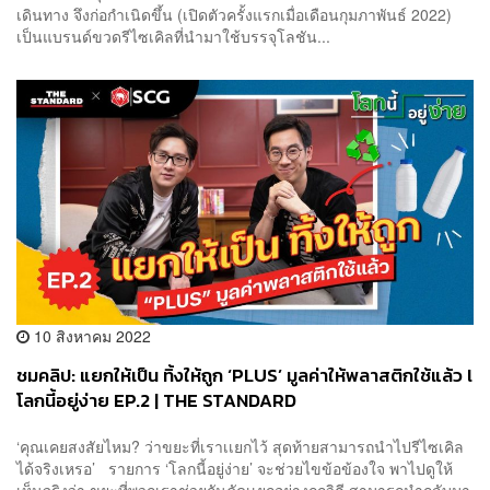
เดินทาง จึงก่อกำเนิดขึ้น (เปิดตัวครั้งแรกเมื่อเดือนกุมภาพันธ์ 2022)
เป็นแบรนด์ขวดรีไซเคิลที่นำมาใช้บรรจุโลชัน...
10 สิงหาคม 2022
ชมคลิป: แยกให้เป็น ทิ้งให้ถูก ‘PLUS’ มูลค่าให้พลาสติกใช้แล้ว l
โลกนี้อยู่ง่าย EP.2 | THE STANDARD
‘คุณเคยสงสัยไหม? ว่าขยะที่เราเเยกไว้ สุดท้ายสามารถนำไปรีไซเคิล
ได้จริงเหรอ’ รายการ ‘โลกนี้อยู่ง่าย’ จะช่วยไขข้อข้องใจ พาไปดูให้
เห็นจริงว่า ขยะที่พวกเราช่วยกันคัดเเยกอย่างถูกวิธี สามารถนำกลับมา