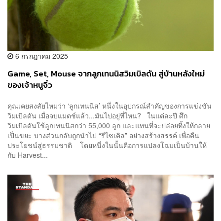
6 กรกฎาคม 2025
Game, Set, Mouse จากลูกเทนนิสวิมเบิลดัน สู่บ้านหลังใหม่
ของเจ้าหนูจิ๋ว
คุณเคยสงสัยไหมว่า ‘ลูกเทนนิส’ หนึ่งในอุปกรณ์สำคัญของการแข่งขัน
วิมเบิลดัน เมื่อจบแมตช์แล้ว...มันไปอยู่ที่ไหน? ในแต่ละปี ศึก
วิมเบิลดันใช้ลูกเทนนิสกว่า 55,000 ลูก และแทนที่จะปล่อยทิ้งให้กลาย
เป็นขยะ บางส่วนกลับถูกนำไป “รีไซเคิล” อย่างสร้างสรรค์ เพื่อคืน
ประโยชน์สู่ธรรมชาติ โดยหนึ่งในนั้นคือการแปลงโฉมเป็นบ้านให้
กับ Harvest...