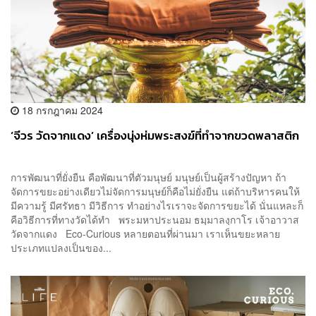
18 กรกฎาคม 2024
‘จีวร วัดจากแดง’ เครื่องนุ่งห่มพระสงฆ์ที่ทำจากขวดพลาสติก
การพัฒนาที่ยั่งยืน คือพัฒนาที่ตัวมนุษย์ มนุษย์เป็นผู้สร้างปัญหา ถ้า
จัดการขยะอย่างเดียวไม่จัดการมนุษย์ก็คือไม่ยั่งยืน แต่ถ้าบริหารคนให้
มีความรู้ มีศรัทธา มีวิธีการ ทำอย่างไรเราจะจัดการขยะได้ นั่นแหละก็
คือวิธีการที่ทางวัดได้ทำ พระมหาประนอม ธมฺมาลงฺกาโร เจ้าอาวาส
วัดจากแดง Eco-Curious หลายตอนที่ผ่านมา เราเห็นขยะหลาย
ประเภทแปลงเป็นของ...