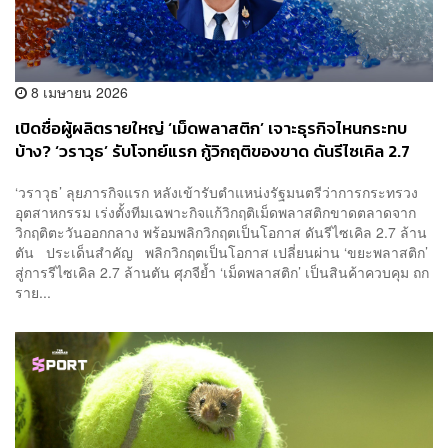
8 เมษายน 2026
เปิดชื่อผู้ผลิตรายใหญ่ ‘เม็ดพลาสติก’ เจาะธุรกิจไหนกระทบ
บ้าง? ‘วราวุธ’ รับโจทย์แรก กู้วิกฤติของขาด ดันรีไซเคิล 2.7
ล้านตัน
‘วราวุธ’ ลุยภารกิจแรก หลังเข้ารับตำแหน่งรัฐมนตรีว่าการกระทรวง
อุตสาหกรรม เร่งตั้งทีมเฉพาะกิจแก้วิกฤติเม็ดพลาสติกขาดตลาดจาก
วิกฤติตะวันออกกลาง พร้อมพลิกวิกฤตเป็นโอกาส ดันรีไซเคิล 2.7 ล้าน
ตัน ประเด็นสำคัญ พลิกวิกฤตเป็นโอกาส เปลี่ยนผ่าน ‘ขยะพลาสติก’
สู่การรีไซเคิล 2.7 ล้านตัน ศุภจีย้ำ ‘เม็ดพลาสติก’ เป็นสินค้าควบคุม ถก
ราย...