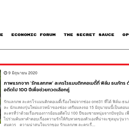
E
ECONOMIC FORUM
THE SECRET SAUCE​
OP
9 มิถุนายน 2020
ภาพแรกจาก ‘รักแลกภพ’ ละครโรแมนติกคอเมดี้ที่ ฟิล์ม ธนภัทร 
อดีตไป 100 ปีเพื่อช่วยทวดเลือกคู่
รักแลกภพ ละครโรแมนติกคอเมดี้เรื่องใหม่จากช่อง one31 ที่ได้ ฟิล์ม-ธนภ
ละ นักแสดงรุ่นใหม่แถวหน้าของช่อง เตรียมลงจอ 15 มิถุนายนนี้เป็นตอน
ละครที่ว่าด้วยเรื่องของการย้อนอดีตไป 100 ปีของชายหนุ่มจากปัจจุบัน เพื
ไปร่วมค้นหาคำตอบเรื่องความรักให้กับทวดของตัวเองที่น่าจะชุลมุนวุ่นว
สมควร ความน่าสนใจแรกของ รักแลกภพ ละครเรื่...