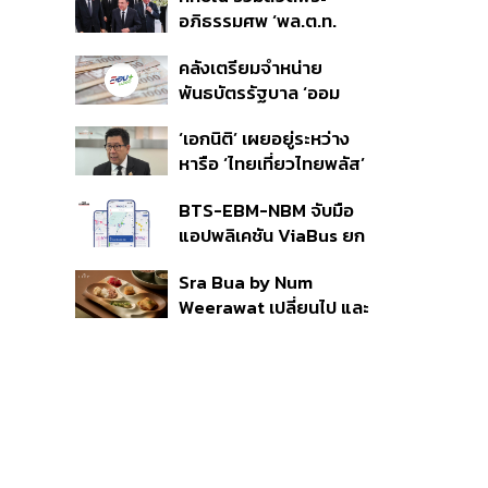
ราย รอ ป.ป.ช. ขีดเส้นแล้ว
อภิธรรมศพ ‘พล.ต.ท.
เสร็จ 31 ส.ค.
ผ่อน’ บิดา ‘พักตร์พิไล ทวี
คลังเตรียมจำหน่าย
สิน’ สิริอายุ 103 ปี แกนนำ
พันธบัตรรัฐบาล ‘ออม
เพื่อไทย-บุคคลหลาก
พลัส’ รอบถัดไป เร็วสุด 4
วงการร่วมอาลัย
‘เอกนิติ’ เผยอยู่ระหว่าง
ก.ย.นี้ อาจเพิ่มสัดส่วนการ
หารือ ‘ไทยเที่ยวไทยพลัส’
ขายแบบ Small Lot First
มีสิทธิใช้งบจากเงินกู้ 4
มากขึ้น
BTS-EBM-NBM จับมือ
แสนล้าน มั่นใจงบต่อ ‘ไทย
แอปพลิเคชัน ViaBus ยก
ช่วยไทย พลัส’ เฟส 2 มี
ระดับการติดตามตำแหน่ง
เพียงพอ
Sra Bua by Num
รถไฟฟ้า 3 สายแบบเรียล
Weerawat เปลี่ยนไป และ
ไทม์
นี่คือเหตุผลที่เราควรกลับ
ไปอีกครั้ง