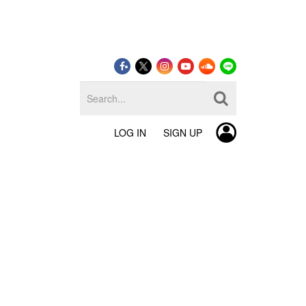
LOG IN
SIGN UP