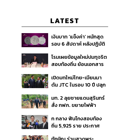
LATEST
เงินบาท ‘แข็งค่า’ หนักสุด
รอบ 6 สัปดาห์ หลังปฏิบัติ
การแทรกแซงเยนของ
โรมเผยข้อมูลใหม่ปมทุจริต
สหรัฐฯ-ญี่ปุ่น Standard
สอบท้องถิ่น ย้อนเอกสาร
Chartered เปิดเป้าสิ้นปีนี้
ประชุมปี 2567 พบชื่อ
จ่อแข็งต่อแตะ 32.50 บาท
เปิดบทใหม่ไทย-เมียนมา
อนุทิน จ่อสอบต่อเอี่ยว
ต่อดอลลาร์
ดัน JTC ในรอบ 10 ปี ปลุก
ตัดตอน ม.บูรพา หรือไม่
‘เส้นเลือดใหญ่’ ค้า
มท. 2 ลุยชายแดนสุรินทร์
ชายแดน ท่าเรือน้ำลึก
สั่ง กฟภ. ขยายไฟฟ้า
ทวาย
‘ปราสาทตาควาย–เนิน
ก กลาง ฟันโกงสอบท้อง
350’ เสริมความมั่นคง
ถิ่น 5,925 ราย ประกาศ
ชายแดน
บัญชีใหม่ 7 ส.ค. ส่วน 97
ทักษิณ ร่วมสวดพระ