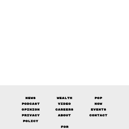
News
Wealth
Pop
Podcast
Video
Now
Opinion
Careers
Events
Privacy
About
Contact
Policy
FOR