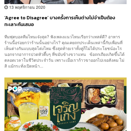
13 พฤศจิกายน 2020
‘Agree to Disagree’ บางครั้งการเห็นต่างไม่จำเป็นต้อง
ทะเลาะกันเสมอ
ทีมฟุตบอลทีมไหนเจ๋งสุด? ฟังเพลงแนวไหนเรียกว่าเทสต์ดี? อาหาร
ร้านนี้อร่อยกว่าร้านนั้นอย่างไร? คุณเคยถกประเด็นเหล่านี้กับเพื่อนที่
เห็นต่างกันแบบสุดโต่งไหม ซึ่งสุดท้ายเราทั้งคู่ก็ไม่ได้ประโยชน์อะไร
นอกจากอาการปวดหัวตึ้บๆ ที่ขมับข้างขวาแทน ข้อถกเถียงเกิดขึ้นได้
ตลอดเวลาในชีวิตประจำวัน เพราะเมื่อเราก้าวขาออกไปเจอสังคม ไม่
สิ แม้กระทั่งเปิดหน้า...