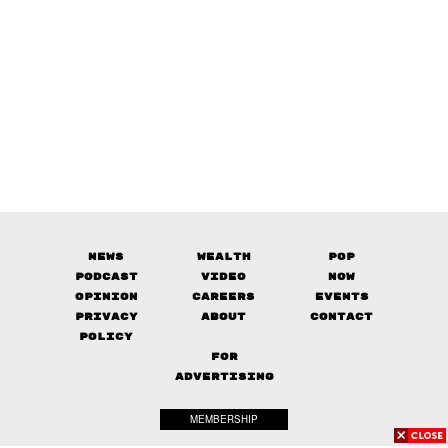
News
Wealth
Pop
Podcast
Video
Now
Opinion
Careers
Events
Privacy
About
Contact
Policy
FOR
ADVERTISING
MEMBERSHIP