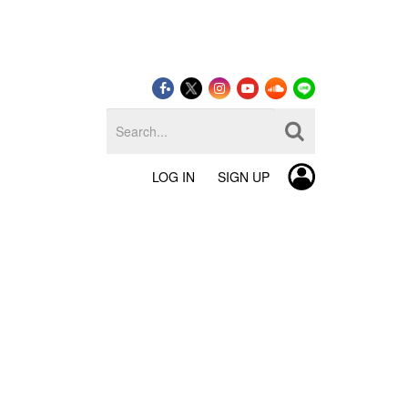
LOG IN
SIGN UP