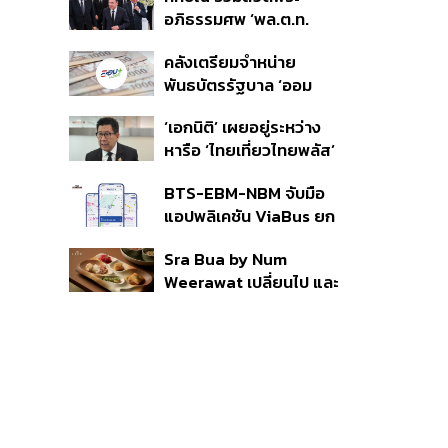
ราย รอ ป.ป.ช. ขีดเส้นแล้ว
อภิธรรมศพ ‘พล.ต.ท.
เสร็จ 31 ส.ค.
ผ่อน’ บิดา ‘พักตร์พิไล ทวี
คลังเตรียมจำหน่าย
สิน’ สิริอายุ 103 ปี แกนนำ
พันธบัตรรัฐบาล ‘ออม
เพื่อไทย-บุคคลหลาก
พลัส’ รอบถัดไป เร็วสุด 4
วงการร่วมอาลัย
‘เอกนิติ’ เผยอยู่ระหว่าง
ก.ย.นี้ อาจเพิ่มสัดส่วนการ
หารือ ‘ไทยเที่ยวไทยพลัส’
ขายแบบ Small Lot First
มีสิทธิใช้งบจากเงินกู้ 4
มากขึ้น
BTS-EBM-NBM จับมือ
แสนล้าน มั่นใจงบต่อ ‘ไทย
แอปพลิเคชัน ViaBus ยก
ช่วยไทย พลัส’ เฟส 2 มี
ระดับการติดตามตำแหน่ง
เพียงพอ
Sra Bua by Num
รถไฟฟ้า 3 สายแบบเรียล
Weerawat เปลี่ยนไป และ
ไทม์
นี่คือเหตุผลที่เราควรกลับ
ไปอีกครั้ง