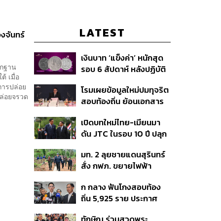
LATEST
งจันทร์​
เงินบาท ‘แข็งค่า’ หนักสุด
ากฐาน
รอบ 6 สัปดาห์ หลังปฏิบัติ
 เมื่อ
การแทรกแซงเยนของ
การปล่อย
โรมเผยข้อมูลใหม่ปมทุจริต
สหรัฐฯ-ญี่ปุ่น Standard
นปล่อยจรวด
สอบท้องถิ่น ย้อนเอกสาร
Chartered เปิดเป้าสิ้นปีนี้
ประชุมปี 2567 พบชื่อ
จ่อแข็งต่อแตะ 32.50 บาท
เปิดบทใหม่ไทย-เมียนมา
อนุทิน จ่อสอบต่อเอี่ยว
ต่อดอลลาร์
ดัน JTC ในรอบ 10 ปี ปลุก
ตัดตอน ม.บูรพา หรือไม่
‘เส้นเลือดใหญ่’ ค้า
มท. 2 ลุยชายแดนสุรินทร์
ชายแดน ท่าเรือน้ำลึก
สั่ง กฟภ. ขยายไฟฟ้า
ทวาย
‘ปราสาทตาควาย–เนิน
ก กลาง ฟันโกงสอบท้อง
350’ เสริมความมั่นคง
ถิ่น 5,925 ราย ประกาศ
ชายแดน
บัญชีใหม่ 7 ส.ค. ส่วน 97
ทักษิณ ร่วมสวดพระ