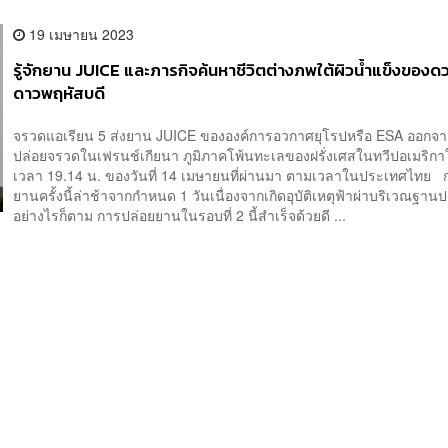
19 เมษายน 2023
รู้จักยาน JUICE​ และภารกิจค้นหาชีวิตต่างภพใต้ผิวน้ำแข็ง​ของดว
ดาวพฤหัสบดี
จรวดแอเรียน 5 ส่งยาน JUICE ขององค์การอวกาศยุโรปหรือ ESA ออกจ
ปล่อยจรวดในเฟรนช์เกียนา ภูมิภาคโพ้นทะเลของฝรั่งเศสในทวีปอเมริกาใต้
เวลา 19.14 น. ของวันที่ 14 เมษายนที่ผ่านมา ตามเวลาในประเทศไทย 
ยานครั้งนี้ล่าช้าจากกำหนด 1 วันเนื่องจากเกิดอุบัติเหตุฟ้าผ่าบริเวณฐา
อย่างไรก็ตาม การปล่อยยานในรอบที่ 2 นี้สำเร็จด้วยดี ...