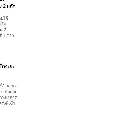
ข 2 หลัก
ายได้
ุนใน
ะที่
ี่ 1,750
บโตระยะ
นี้” กฤษณ์
) เปิดเผย
ที่บริหาร
งที่เข้า