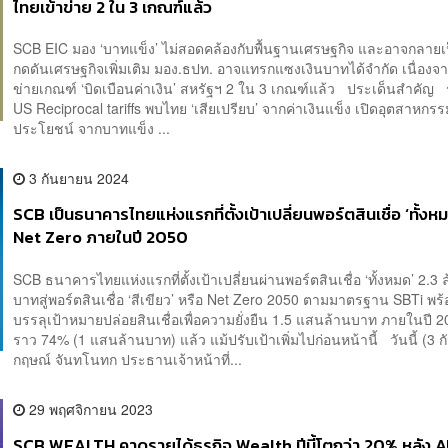
ไทยเข้าข่าย 2 ใน 3 เกณฑ์แล้ว
SCB EIC มอง ‘บาทแข็ง’ ไม่สอดคล้องกับพื้นฐานเศรษฐกิจ และอาจกลายเป
กดดันเศรษฐกิจเพิ่มเติม มอง.ธปท. อาจแทรกแซงเงินบาทได้จำกัด เนื่องจ
ข่ายเกณฑ์ ‘บิดเบือนค่าเงิน’ สหรัฐฯ 2 ใน 3 เกณฑ์แล้ว ประเด็นสำคัญ
US Reciprocal tariffs พบไทย ‘เสียเปรียบ’ จากค่าเงินแข็ง เปิดอุตสาหกรรม
ประโยชน์ จากบาทแข็ง ...
3 กันยายน 2024
SCB เป็นธนาคารไทยแห่งแรกที่ตั้งเป้าเปลี่ยนพอร์ตสินเชื่อ ‘ทั้งหม
Net Zero ภายในปี 2050
SCB ธนาคารไทยแห่งแรกที่ตั้งเป้าเปลี่ยนผ่านพอร์ตสินเชื่อ ‘ทั้งหมด’ 2.3 
บาทสู่พอร์ตสินเชื่อ ‘สีเขียว’ หรือ Net Zero 2050 ตามมาตรฐาน SBTi พร้
บรรลุเป้าหมายปล่อยสินเชื่อเพื่อความยั่งยืน 1.5 แสนล้านบาท ภายในปี 2
ราว 74% (1 แสนล้านบาท) แล้ว แม้ปรับเป้าเพิ่มไปก่อนหน้านี้ วันนี้ (3 
กฤษณ์ จันทโนทก ประธานเจ้าหน้าที่...
29 พฤศจิกายน 2023
SCB WEALTH คาดรายได้ธุรกิจ Wealth ปีนี้โตกว่า 20% หลัง 