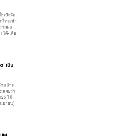
็นปัจจัย
ากไทยเข้า
 รวมผล
 ได้-เสีย
ด’ เป็น
ล้านล้าน
อมเผยว่า
025 ได้
กันยายน)
AUM