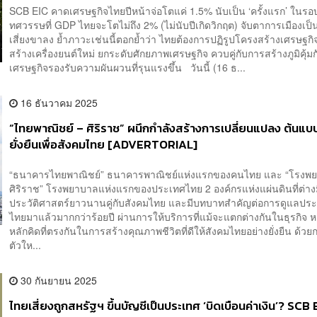
SCB EIC คาดเศรษฐกิจไทยปีหน้าจ่อโตแค่ 1.5% นับเป็น ‘ครั้งแรก’ ในรอ
ทศวรรษที่ GDP ไทยจะโตไม่ถึง 2% (ไม่นับปีเกิดวิกฤต) จับตาการเมืองเป
เสี่ยงขาลง ย้ำภาวะเช่นนี้ตอกย้ำว่า ไทยต้องการปฏิรูปโครงสร้างเศรษฐกิจ 
สร้างเครื่องยนต์ใหม่ ยกระดับศักยภาพเศรษฐกิจ ควบคู่กับการสร้างภูมิคุ้มก
เศรษฐกิจรองรับความผันผวนที่รุนแรงขึ้น วันนี้ (16 ธ...
16 ธันวาคม 2025
“ไทยพาณิชย์ – ศิริราช” ผนึกกำลังสร้างการเปลี่ยนแปลง ต้นแบ
ยั่งยืนเพื่อสังคมไทย [ADVERTORIAL]
“ธนาคารไทยพาณิชย์” ธนาคารพาณิชย์แห่งแรกของคนไทย และ “โรงพ
ศิริราช” โรงพยาบาลแห่งแรกของประเทศไทย 2 องค์กรแห่งแผ่นดินที่ต่าง
ประวัติศาสตร์ยาวนานคู่กับสังคมไทย และมีบทบาทสำคัญต่อการดูแลป
ไทยมาแล้วมากกว่าร้อยปี ผ่านการให้บริการที่แม้จะแตกต่างกันในธุรกิจ ห
หลักคิดที่ตรงกันในการสร้างคุณภาพชีวิตที่ดีให้สังคมไทยอย่างยั่งยืน ด้วย
ตัวให...
30 กันยายน 2025
ไทยเสี่ยงถูกสหรัฐฯ ขึ้นบัญชีเป็นประเทศ ‘บิดเบือนค่าเงิน’? SCB EI