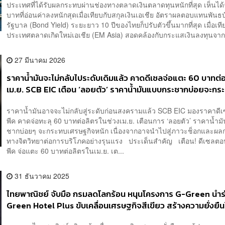
ประเทศที่ได้รับผลกระทบผ่านช่องทางตลาดเงินตลาดทุนหนักที่สุด เห็นได้
บาทที่อ่อนค่าลงหนักสุดเมื่อเทียบกับสกุลเงินเอเชีย อัตราผลตอบแทนพันธ
รัฐบาล (Bond Yield) ระยะยาว 10 ปีของไทยก็ปรับตัวขึ้นมากที่สุด เมื่อเที
ประเทศตลาดเกิดใหม่เอเชีย (EM Asia) สอดคล้องกับกระแสเงินลงทุนจาก
27 มีนาคม 2026
ราคาน้ำมันจะไม่กลับไประดับเดิมแล้ว คาดดีเซลจ่อแตะ 60 บาทต่
เม.ย. SCB EIC เตือน ‘ลอยตัว’ ราคาน้ำมันแบบกระชากบ่อยจะกร
เศรษฐกิจหนัก
ราคาน้ำมันอาจจะไม่กลับสู่ระดับก่อนสงครามแล้ว SCB EIC มองราคาดีเซ
พีค คาดจ่อทะลุ 60 บาทต่อลิตรในช่วงเม.ย. เตือนการ ‘ลอยตัว’ ราคาน้ำ
ชากบ่อยๆ จะกระทบเศรษฐกิจหนัก เนื่องจากอาจนำไปสู่ภาวะช็อกและผ
ทางจิตวิทยาต่อการบริโภคอย่างรุนแรง ประเด็นสำคัญ เตือน! ดีเซลตอนน
พีค จ่อแตะ 60 บาทต่อลิตรในเม.ย. เต...
31 ธันวาคม 2025
ไทยพาณิชย์ จับมือ กรมลดโลกร้อน หนุนโครงการ G-Green นำร
Green Hotel Plus ขับเคลื่อนเศรษฐกิจสีเขียว สร้างความยั่งยืน
ไทย [ADVERTORIAL]