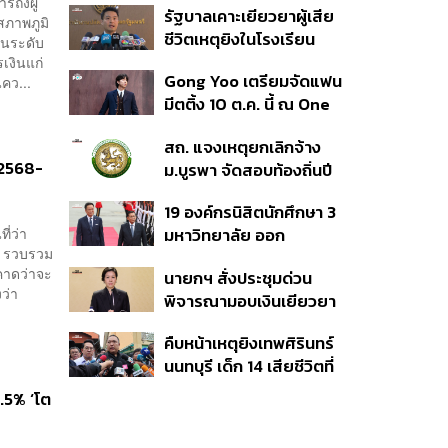
ถึงผู้
รัฐบาลเคาะเยียวยาผู้เสีย
เวอร์ชันใหม่
สภาพภูมิ
ชีวิตเหตุยิงในโรงเรียน
ืนระดับ
รายละ 1 ล้านบาท เทียบ 4
เงินแก่
Gong Yoo เตรียมจัดแฟน
คว...
เหตุในอดีต เข้าเกณฑ์
มีตติ้ง 10 ต.ค. นี้ ณ One
สาธารณภัย พร้อมเร่งจ่าย
Bangkok Forum
โดยเร็ว
สถ. แจงเหตุยกเลิกจ้าง
 2568-
ม.บูรพา จัดสอบท้องถิ่นปี
66
19 องค์กรนิสิตนักศึกษา 3
ี่ว่า
มหาวิทยาลัย ออก
H รวบรวม
แถลงการณ์ร่วม ค้าน
คาดว่าจะ
นายกฯ สั่งประชุมด่วน
รัฐบาลต้อนรับ ‘มิน อ่อง
ว่า
พิจารณามอบเงินเยียวยา
หล่าย’
เหตุยิงใน รร. เสียชีวิต 1
คืบหน้าเหตุยิงเทพศิรินทร์
ลบ. ทุพพลภาพ 7 แสนบาท
นนทบุรี เด็ก 14 เสียชีวิตที่
บาดเจ็บสาหัส 2 แสนบาท
โรงพยาบาล สธ. ยืนยันครู
บาดเจ็บเล็กน้อย 1 แสน
.5% ‘โต
เสียชีวิต 5 ราย เจ็บ 22
บาท
ราย