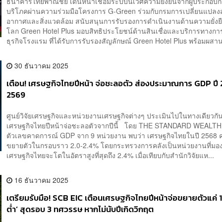
ธนาคารไทยพาณิชย์ เดินหน้าเชื่อมระบบนิเวศความยั่งยืนจากผู้ประกอบการ
บริโภคผ่านความร่วมมือโครงการ G-Green ร่วมกับกรมการเปลี่ยนแปลง
อากาศและสิ่งแวดล้อม สนับสนุนการรับรองการดำเนินงานด้านความยั่งย
โลก Green Hotel Plus มอบสิทธิประโยชน์ด้านสินเชื่อและบริการทางการ
ธุรกิจโรงแรม ที่ได้รับการรับรองสัญลักษณ์ Green Hotel Plus พร้อมผสาน
30 ธันวาคม 2025
เตือน! เศรษฐกิจไทยปีหน้า จ่อชะลอตัว ส่องประมาณการ GDP ปี
2569
ศูนย์วิจัยเศรษฐกิจและหน่วยงานเศรษฐกิจต่างๆ ประเมินไปในทางเดียวกันท
เศรษฐกิจไทยปีหน้าจ่อชะลอตัวจากปีนี้ โดย THE STANDARD WEALT
ตัวเลขคาดการณ์ GDP จาก 9 หน่วยงาน พบว่า เศรษฐกิจไทยในปี 2568 
ขยายตัวในกรอบราว 2.0-2.4% โดยกระทรวงการคลังเป็นหน่วยงานที่มอง
เศรษฐกิจไทยจะโตในอัตราสูงที่สุดถึง 2.4% เมื่อเทียบกับสำนักวิจัยแห...
16 ธันวาคม 2025
เตรียมรับมือ! SCB EIC เตือนเศรษฐกิจไทยปีหน้าจ่อขยายตัวแค่ 1
ต่ำ’ สุดรอบ 3 ทศวรรษ หากไม่นับปีเกิดวิกฤต