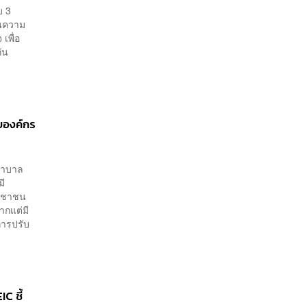
บ 3
็นความ
เพื่อ
ัน
บองค์กร
ยาบาล
มี
ระชาชน
ากแต่มี
การปรับ
C ชี้