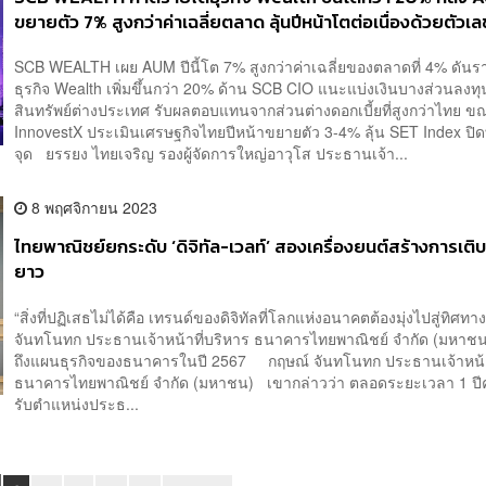
ขยายตัว 7% สูงกว่าค่าเฉลี่ยตลาด ลุ้นปีหน้าโตต่อเนื่องด้วยตัวเล
SCB WEALTH เผย AUM ปีนี้โต 7% สูงกว่าค่าเฉลี่ยของตลาดที่ 4% ดันร
ธุรกิจ Wealth เพิ่มขึ้นกว่า 20% ด้าน SCB CIO แนะแบ่งเงินบางส่วนลงท
สินทรัพย์ต่างประเทศ รับผลตอบแทนจากส่วนต่างดอกเบี้ยที่สูงกว่าไทย ขณ
InnovestX ประเมินเศรษฐกิจไทยปีหน้าขยายตัว 3-4% ลุ้น SET Index ปิดท
จุด ยรรยง ไทยเจริญ รองผู้จัดการใหญ่อาวุโส ประธานเจ้า...
8 พฤศจิกายน 2023
ไทยพาณิชย์ยกระดับ ‘ดิจิทัล-เวลท์’ สองเครื่องยนต์สร้างการเติ
ยาว
“สิ่งที่ปฏิเสธไม่ได้คือ เทรนด์ของดิจิทัลที่โลกแห่งอนาคตต้องมุ่งไปสู่ทิศทาง
จันทโนทก ประธานเจ้าหน้าที่บริหาร ธนาคารไทยพาณิชย์ จำกัด (มหาชน
ถึงแผนธุรกิจของธนาคารในปี 2567 กฤษณ์ จันทโนทก ประธานเจ้าหน้า
ธนาคารไทยพาณิชย์ จำกัด (มหาชน) เขากล่าวว่า ตลอดระยะเวลา 1 ปีครึ่
รับตำแหน่งประธ...