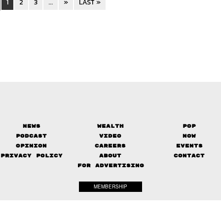
1
2
3
...
»
LAST »
News
Wealth
Pop
Podcast
Video
Now
Opinion
Careers
Events
Privacy Policy
About
Contact
FOR ADVERTISING
MEMBERSHIP