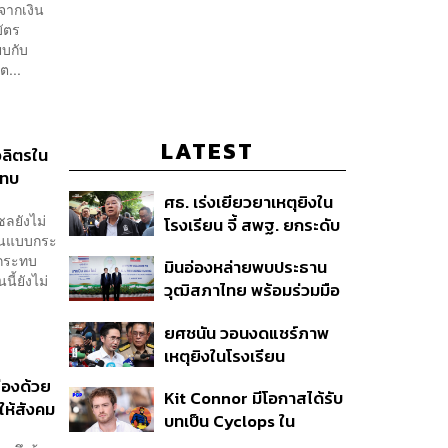
จากเงิน
บัตร
ยบกับ
ต...
LATEST
อลิตรใน
ะทบ
ศธ. เร่งเยียวยาเหตุยิงใน
ลยังไม่
โรงเรียน จี้ สพฐ. ยกระดับ
มันแบบกระ
ความปลอดภัย ด้าน
ลกระทบ
มินอ่องหล่ายพบประธาน
ผบ.ตร. สั่งเช็กประวัติผู้ก่อ
ี้ยังไม่
วุฒิสภาไทย พร้อมร่วมมือ
เหตุ หลังพบยิงจุดตาย
แก้ปัญหาแก้ปัญหามลพิษ
แม่นยำ
ยศชนัน วอนงดแชร์ภาพ
ข้ามแดน-สารพิษในแม่น้ำ
เหตุยิงในโรงเรียน
เทพศิรินทร์ นนทบุรี สั่งปิด
่องด้วย
Kit Connor มีโอกาสได้รับ
เรียนชั่วคราว-เร่งเยียวยา
ให้สังคม
บทเป็น Cyclops ใน
จิตใจ
ภาพยนตร์ X-Men