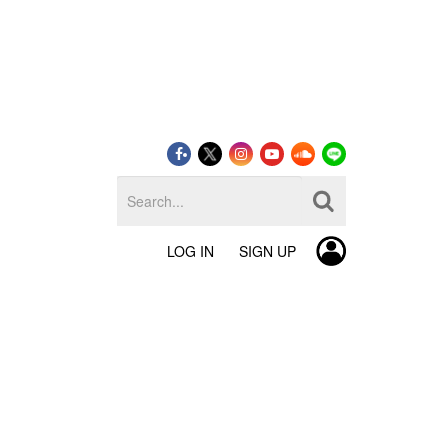
LOG IN
SIGN UP