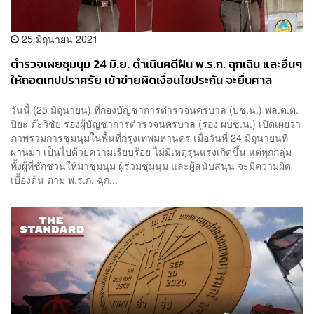
25 มิถุนายน 2021
ตำรวจเผยชุมนุม 24 มิ.ย. ดำเนินคดีฝืน พ.ร.ก. ฉุกเฉิน และอื่นๆ
ให้ถอดเทปปราศรัย เข้าข่ายผิดเงื่อนไขประกัน จะยื่นศาล
วันนี้ (25 มิถุนายน) ที่กองบัญชาการตำรวจนครบาล (บช.น.) พล.ต.ต.
ปิยะ ต๊ะวิชัย รองผู้บัญชาการตำรวจนครบาล (รอง ผบช.น.) เปิดเผยว่า
ภาพรวมการชุมนุมในพื้นที่กรุงเทพมหานคร เมื่อวันที่ 24 มิถุนายนที่
ผ่านมา เป็นไปด้วยความเรียบร้อย ไม่มีเหตุรุนแรงเกิดขึ้น แต่ทุกกลุ่ม
ทั้งผู้ที่ชักชวนให้มาชุมนุม ผู้ร่วมชุมนุม และผู้สนับสนุน จะมีความผิด
เบื้องต้น ตาม พ.ร.ก. ฉุก...