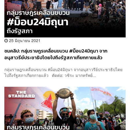
25 มิถุนายน 2021
ชมคลิป: กลุ่มราษฎรเคลื่อนขบวน #ม็อบ24มิถุนา จาก
อนุสาวรีย์ประชาธิปไตยไปถึงรัฐสภาเกียกกายแล้ว
กลุ่มราษฎรเคลื่อนขบวน #ม็อบ24มิถุนา จากอนุสาวรีย์ประชาธิปไตย
ไปถึงรัฐสภาเกียกกายแล้ว ตัดต่อ: วชิระ มากทรัพย์...