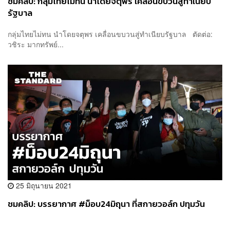
ชมคลิป: กลุ่มไทยไม่ทน นำโดยจตุพร เคลื่อนขบวนสู่ทำเนียบ
รัฐบาล
กลุ่มไทยไม่ทน นำโดยจตุพร เคลื่อนขบวนสู่ทำเนียบรัฐบาล ตัดต่อ:
วชิระ มากทรัพย์...
25 มิถุนายน 2021
ชมคลิป: บรรยากาศ #ม็อบ24มิถุนา ที่สกายวอล์ก ปทุมวัน