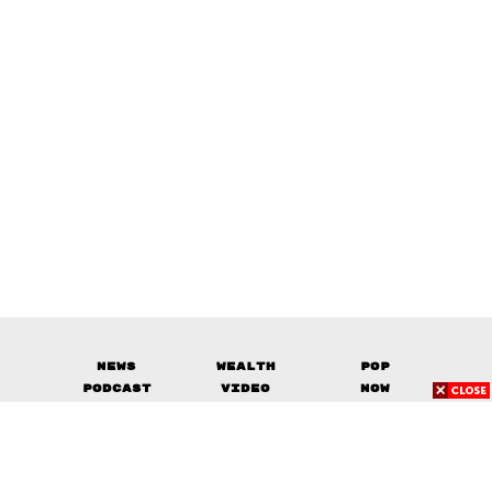
News
Wealth
Pop
Podcast
Video
Now
Opinion
Careers
Events
Privacy
About
Contact
Policy
FOR