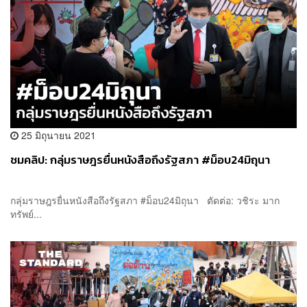
25 มิถุนายน 2021
ชมคลิป: กลุ่มราษฎรยื่นหนังสือถึงรัฐสภา #ม็อบ24มิถุนา
กลุ่มราษฎรยื่นหนังสือถึงรัฐสภา #ม็อบ24มิถุนา ตัดต่อ: วชิระ มาก
ทรัพย์...