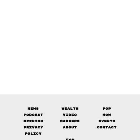
News
Wealth
Pop
Podcast
Video
Now
Opinion
Careers
Events
Privacy
About
Contact
Policy
FOR