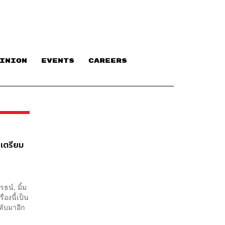
INION
EVENTS
CAREERS
 เตรียม
น์, มิ้ม
่องนี้เป็น
ลับมาอีก