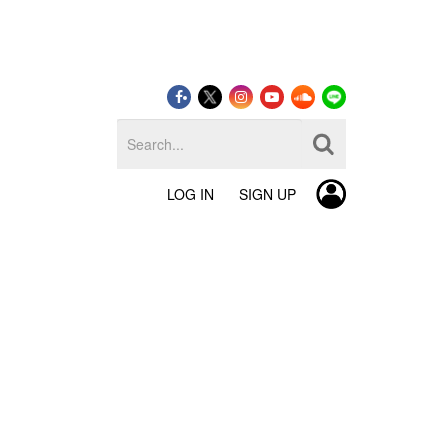
LOG IN
SIGN UP