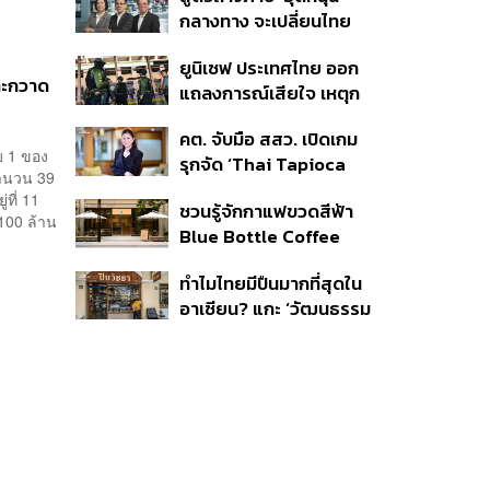
โรงงานในไทย
กลางทาง จะเปลี่ยนไทย
จาก ‘ทางผ่าน’ เป็นฮับผลิต
ยูนิเซฟ ประเทศไทย ออก
EV ได้จริงหรือ?
และกวาด
แถลงการณ์เสียใจ เหตุก
ราดยิงที่เทพศิรินทร์
คต. จับมือ สสว. เปิดเกม
นนทบุรี ชี้โรงเรียนควรเป็น
บ 1 ของ
รุกจัด ‘Thai Tapioca
พื้นที่ปลอดภัย
จำนวน 39
Nexus 2026’ เสริมความ
ที่ 11
ชวนรู้จักกาแฟขวดสีฟ้า
แข็งแกร่ง ยกระดับความ
100 ล้าน
Blue Bottle Coffee
เชื่อมั่นมันสำปะหลังไทยใน
เตรียมเปิดในกรุงเทพฯ
ตลาดโลก
ทำไมไทยมีปืนมากที่สุดใน
และมีอะไรน่าสนใจบ้าง?
อาเซียน? แกะ ‘วัฒนธรรม
ปืน’ เมื่อระบบควบคุมมีช่อง
โหว่ และปืนเถื่อนเข้าถึงง่าย