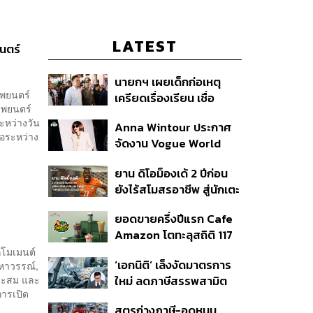
LATEST
นตร์
นายกฯ เผยเด็กก่อเหตุ
าพยนตร์
เครียดเรื่องเรียน เชื่อ
าพยนตร์
เตรียมการเป็นขั้นตอน ชี้มี
ระหว่างวัน
Anna Wintour ประกาศ
กระสุนอีกกว่า 30 นัด หาก
ือระหว่าง
จัดงาน Vogue World
ไม่จบชีวิตตัวเองอาจสูญ
2027 ที่ซานฟรานซิสโก
เสียเพิ่ม
ยาน ดิโอม็องเด้ 2 ปีก่อน
ยังไร้สโมสรอาชีพ สู่นักเตะ
ค่าตัว 125 ล้านยูโร กับคำ
ยอดขายครึ่งปีแรก Cafe
สัญญาถึงน้องสาวผู้ล่วง
Amazon โตทะลุสถิติ 117
ลับ
ล้านแก้ว หนุนธุรกิจไลฟ์
โมเมนต์
‘เอกนิติ’ เล็งงัดมาตรการ
มหาวรรณ์,
สไตล์ OR โตต่อเนื่อง
ประสม และ
ใหม่ ลดภาษีสรรพสามิต
การเปิด
หวังดึงผู้ผลิต EV มาตั้ง
สูตรถ่างภาษี-อุดหนุน