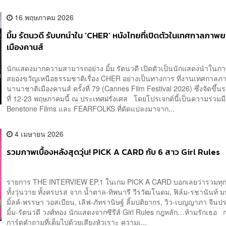
16 พฤษภาคม 2026
มิ้ม รัตนวดี รับบทนำใน ‘CHER’ หนังไทยที่เปิดตัวในเทศกาลภาพย
เมืองคานส์
นักแสดงมากความสามารถอย่าง มิ้ม รัตนวดี เปิดตัวเป็นนักแสดงนำในภ
สยองขวัญเหนือธรรมชาติเรื่อง CHER อย่างเป็นทางการ ที่งานเทศกาลภ
นานาชาติเมืองคานส์ ครั้งที่ 79 (Cannes Film Festival 2026) ซึ่งจัดขึ้น
ที่ 12-23 พฤษภาคมนี้ ณ ประเทศฝรั่งเศส โดยโปรเจกต์นี้เป็นความร่วมม
Benetone Films และ FEARFOLKS ที่ดัดแปลงมาจาก...
4 เมษายน 2026
รวมภาพเบื้องหลังสุดวุ่น! PICK A CARD กับ 6 สาว Girl Rules
รายการ THE INTERVIEW EP.1 ในเกม PICK A CARD บอกเลยว่ารวมทุก
ทั้งวุ่นวาย ทั้งครบรส จาก น้ำตาล-ทิพนารี วีรวัฒโนดม, ฟิล์ม-รชานันท์ 
มิ้ลค์-พรรษา วอสเบียน, เลิฟ-ภัทรานิษฐ์ ลิ้มปติยากร, วิว-เบญญาภา จีน
มิ้ม-รัตนวดี วงศ์ทอง นักแสดงจากซีรีส์ Girl Rules กฎหลัก…ห้ามรักเธอ 
การ์ดคำถามที่เต็มไปด้วยเสียงหัวเราะ ความเ...