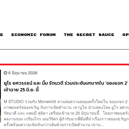
E
ECONOMIC FORUM
THE SECRET SAUCE​
OP
6 มิถุนายน 2026
ยูโร ยศวรรธน์ และ มิ้ม รัตนวดี ร่วมประชันบทบาทใน ‘ของแขก 2’
เข้าฉาย 25 มิ.ย. นี้
M STUDIO ร่วมกับ Monwichit สานต่อความสยองครั้งใหม่ใน ของแขก 2
ภาพยนตร์สยองขวัญ กับการเปิดตำนาน เขาบูโด นำแสดงโดย ยูโร ยศวรรธ
รัตนวดี และ แพมมี่ สุธิดา เตรียมเข้าฉาย 25 มิถุนายนนี้ โดยภาพยนตร์เรื
ผลงานของ เกรียงไกร มณวิจิตร ผู้กำกับมากฝีมือที่นำเรื่องราวสยองขวัญก
ครั้งพร้อมความเข้มข้นกว่าเดิมด้วยการเปิดตำนาน เขาบ...