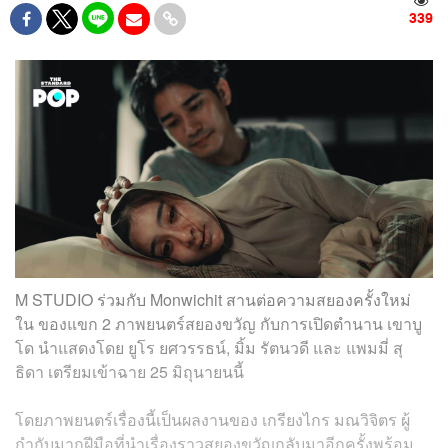
339
M STUDIO ร่วมกับ Monwichit สานต่อความสยองครั้งใหม่
ใน ของแขก 2 ภาพยนตร์สยองขวัญ กับการเปิดตำนาน เขาบู
โด นำแสดงโดย ยูโร ยศวรรธน์, มิ้ม รัตนวดี และ แพมมี่ สุ
ธิดา เตรียมเข้าฉาย 25 มิถุนายนนี้
โดยภาพยนตร์เรื่องนี้เป็นผลงานของ เกรียงไกร มณวิจิตร ผู้
กำกับมากฝีมือที่นำเรื่องราวสยองขวัญกลับมาอีกครั้งพร้อม