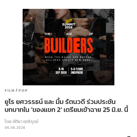
/
FILM
POP
ยูโร ยศวรรธน์ และ มิ้ม รัตนวดี ร่วมประชัน
บทบาทใน ‘ของแขก 2’ เตรียมเข้าฉาย 25 มิ.ย. นี้
โดย
ขัติยา ฤทธิรุตม์
06.06.2026