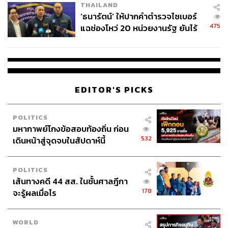
THAILAND
‘ธนารัตน์’ ให้ปากคำตำรวจไซเบอร์
475
แฉช่องโหว่ 20 หน่วยงานรัฐ ยันไร้
นัยทางการเมือง
EDITOR'S PICKS
POLITICS
มหากาพย์โกงข้อสอบท้องถิ่น ก่อน
532
เดินหน้าสู่จุดจบในสัปดาห์นี้
POLITICS
เส้นทางคดี 44 สส. ในชั้นศาลฎีกา
178
จะรู้ผลเมื่อไร
WORLD