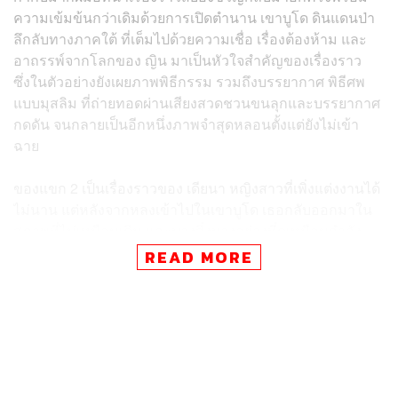
ความเข้มข้นกว่าเดิมด้วยการเปิดตำนาน เขาบูโด ดินแดนป่า
ลึกลับทางภาคใต้ ที่เต็มไปด้วยความเชื่อ เรื่องต้องห้าม และ
อาถรรพ์จากโลกของ ญิน มาเป็นหัวใจสำคัญของเรื่องราว
ซึ่งในตัวอย่างยังเผยภาพพิธีกรรม รวมถึงบรรยากาศ พิธีศพ
แบบมุสลิม ที่ถ่ายทอดผ่านเสียงสวดชวนขนลุกและบรรยากาศ
กดดัน จนกลายเป็นอีกหนึ่งภาพจำสุดหลอนตั้งแต่ยังไม่เข้า
ฉาย
ของแขก 2 เป็นเรื่องราวของ เดียนา หญิงสาวที่เพิ่งแต่งงานได้
ไม่นาน แต่หลังจากหลงเข้าไปในเขาบูโด เธอกลับออกมาใน
สภาพที่ไม่เหมือนเดิม และบางสิ่งบางอย่างที่ดูเหมือนกำลัง
ค่อยๆ เข้าครอบงำเธอ ในขณะเดียวกัน หลิน และ บังลี ได้เดิน
READ MORE
ทางไปที่น้ำตกปาโจเพื่อเก็บข้อมูลทำวิจัย กลับได้นำ หิน ออก
มา โดยไม่รู้เลยว่าสิ่งนั้นอาจเป็นจุดเริ่มต้นของความสยองอัน
ลึกลับ
นอกจากเนื้อเรื่องสุดเข้มข้นแล้ว ภาพยนตร์เรื่องนี้ยังเป็นการ
รวมตัวของนักแสดงมากฝีมืออย่าง ยูโร ยศวรรธน์ ร่วมกับ 2