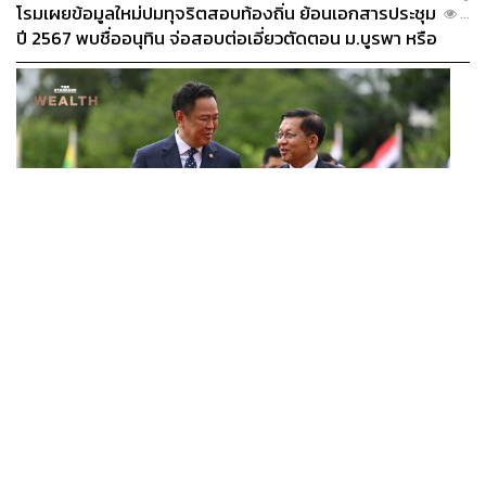
โรมเผยข้อมูลใหม่ปมทุจริตสอบท้องถิ่น ย้อนเอกสารประชุม
...
ปี 2567 พบชื่ออนุทิน จ่อสอบต่อเอี่ยวตัดตอน ม.บูรพา หรือ
ไม่
BUSINESS
/
ECONOMIC
เปิดบทใหม่ไทย-เมียนมา ดัน JTC ในรอบ 10 ปี ปลุก
...
‘เส้นเลือดใหญ่’ ค้าชายแดน ท่าเรือน้ำลึกทวาย