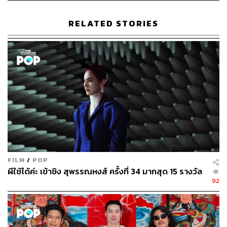
RELATED STORIES
339
ABOUT THE AUTHOR
ขัติยา ฤทธิรุตม์
Content Creator (Thai Culture) - THE
STANDARD POP
FILM
/
POP
ผีใช้ได้ค่ะ เข้าชิง สุพรรณหงส์ ครั้งที่ 34 มากสุด 15 รางวัล
92