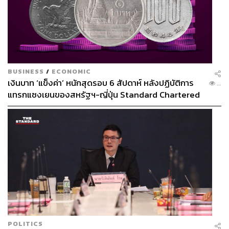
BUSINESS
/
ECONOMIC
เงินบาท ‘แข็งค่า’ หนักสุดรอบ 6 สัปดาห์ หลังปฏิบัติการ
...
แทรกแซงเยนของสหรัฐฯ-ญี่ปุ่น Standard Chartered
เปิดเป้าสิ้นปีนี้จ่อแข็งต่อแตะ 32.50 บาทต่อดอลลาร์
POLITICS