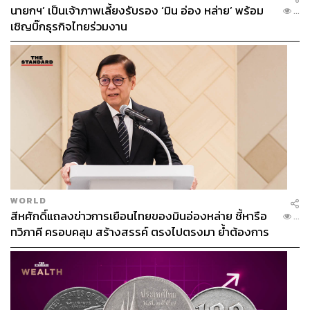
นายกฯ’ เป็นเจ้าภาพเลี้ยงรับรอง ‘มิน อ่อง หล่าย’ พร้อม
...
เชิญบิ๊กธุรกิจไทยร่วมงาน
WORLD
สีหศักดิ์แถลงข่าวการเยือนไทยของมินอ่องหล่าย ชี้หารือ
...
ทวิภาคี ครอบคลุม สร้างสรรค์ ตรงไปตรงมา ย้ำต้องการ
ให้เมียนมากลับสู่อาเซียน