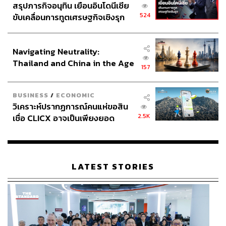
สรุปภารกิจอนุทิน เยือนอินโดนีเซีย
524
ขับเคลื่อนการทูตเศรษฐกิจเชิงรุก
ประกาศหุ้นส่วนยุทธศาสตร์ไทย –
อินโดนีเซีย
Navigating Neutrality:
Thailand and China in the Age
157
of a New Global Order
BUSINESS
/
ECONOMIC
วิเคราะห์ปรากฏการณ์คนแห่ขอสิน
2.5K
เชื่อ CLICX อาจเป็นเพียงยอด
ภูเขาน้ำแข็ง ของปัญหาหนี้ครัว
เรือนไทยที่ถูกซุกไว้
LATEST STORIES