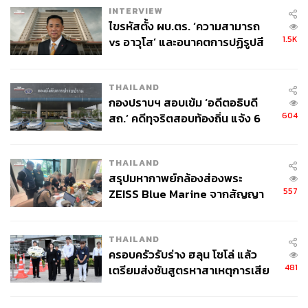
INTERVIEW
ไขรหัสตั้ง ผบ.ตร. ‘ความสามารถ
1.5K
vs อาวุโส’ และอนาคตการปฏิรูปสี
กากี กับ พล.ต.อ. เอก อังสนานนท์
THAILAND
กองปราบฯ สอบเข้ม ‘อดีตอธิบดี
604
สถ.’ คดีทุจริตสอบท้องถิ่น แจ้ง 6
ข้อหาหนัก จ่อชง ป.ป.ช. 12 ส.ค. นี้
THAILAND
สรุปมหากาพย์กล้องส่องพระ
557
ZEISS Blue Marine จากสัญญา
ผลิต 8.3 ล้าน สู่ข้อพิพาท ‘มา
เวลล์ฯ’ ฟ้อง ‘โทน บางแค’ ผิดนัด
THAILAND
จ่ายหนี้-แอบระบุแบรนด์
ครอบครัวรับร่าง ฮลุน โซโล่ แล้ว
481
เตรียมส่งชันสูตรหาสาเหตุการเสีย
ชีวิต