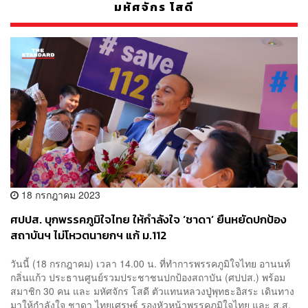
มหัศจักร โสดี
18 กรกฎาคม 2023
ศปปส. บุกพรรคภูมิใจไทย ให้กำลังใจ ‘ชาดา’ ยืนหยัดปกป้อง
สถาบันฯ ไม่โหวตนายกฯ แก้ ม.112
วันนี้ (18 กรกฎาคม) เวลา 14.00 น. ที่ทำการพรรคภูมิใจไทย อานนท์
กลิ่นแก้ว ประธานศูนย์รวมประชาชนปกป้องสถาบัน (ศปปส.) พร้อม
สมาชิก 30 คน และ มหัศจักร โสดี ตัวแทนหลวงปู่พุทธะอิสระ เดินทาง
มาให้กำลังใจ ชาดา ไทยเศรษฐ์ รองหัวหน้าพรรคภูมิใจไทย และ ส.ส.