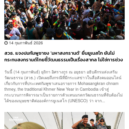
14 กุมภาพันธ์ 2026
สวธ. แจงปมกัมพูชาชง ‘มหาสงกรานต์’ ยื่นยูเนสโก ยันไม่
กระทบสงกรานต์ไทยชี้วัฒนธรรมเป็นเรื่องสากล ไม่ใช่การช่วง
ชิงความเป็นเจ้าของ
วันนี้ (14 กุมภาพันธ์) ยุถิกา อิศรางกูร ณ อยุธยา อธิบดีกรมส่งเสริม
วัฒนธรรม (สวธ.) เปิดเผยถึงกรณีที่มีกระแสข่าวในสื่อสังคมออนไลน์
เกี่ยวกับการที่ประเทศกัมพูชาเสนอรายการ Mohasangkran chnam
thmey, the traditional Khmer New Year in Cambodia เข้าสู่
กระบวนการพิจารณาเป็นรายการตัวแทนมรดกวัฒนธรรมที่จับต้องไม่
ได้ของมนุษยชาติต่อองค์การยูเนสโก (UNESCO) ว่า จาก...