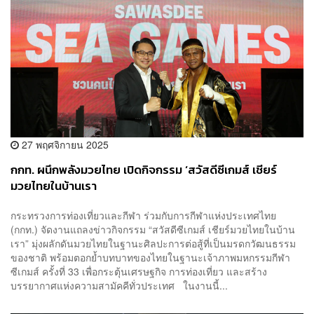
27 พฤศจิกายน 2025
กกท. ผนึกพลังมวยไทย เปิดกิจกรรม ‘สวัสดีซีเกมส์ เชียร์
มวยไทยในบ้านเรา
กระทรวงการท่องเที่ยวและกีฬา ร่วมกับการกีฬาแห่งประเทศไทย
(กกท.) จัดงานแถลงข่าวกิจกรรม “สวัสดีซีเกมส์ เชียร์มวยไทยในบ้าน
เรา” มุ่งผลักดันมวยไทยในฐานะศิลปะการต่อสู้ที่เป็นมรดกวัฒนธรรม
ของชาติ พร้อมตอกย้ำบทบาทของไทยในฐานะเจ้าภาพมหกรรมกีฬา
ซีเกมส์ ครั้งที่ 33 เพื่อกระตุ้นเศรษฐกิจ การท่องเที่ยว และสร้าง
บรรยากาศแห่งความสามัคคีทั่วประเทศ ในงานนี้...