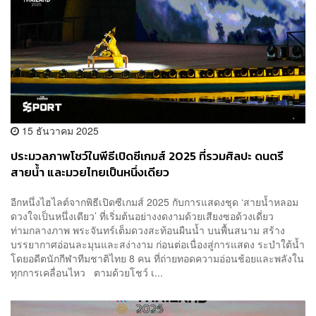
15 ธันวาคม 2025
ประมวลภาพโชว์ในพีธีเปิดซีเกมส์ 2025 ที่รวมศิลปะ ดนตรี
สายน้ำ และมวยไทยเป็นหนึ่งเดียว
อีกหนึ่งไฮไลต์จากพิธีเปิดซีเกมส์ 2025 กับการแสดงชุด ‘สายน้ำหลอม
ดวงใจเป็นหนึ่งเดียว’ ที่เริ่มต้นอย่างงดงามด้วยเสียงซอด้วงเดี่ยว
ท่ามกลางภาพ พระจันทร์เต็มดวงสะท้อนผืนน้ำ บนพื้นสนาม สร้าง
บรรยากาศอ่อนละมุนและสง่างาม ก่อนต่อเนื่องสู่การแสดง ระบำใต้น้ำ
โดยอดีตนักกีฬาทีมชาติไทย 8 คน ที่ถ่ายทอดความอ่อนช้อยและพลังใน
ทุกการเคลื่อนไหว ตามด้วยโชว์ เ...