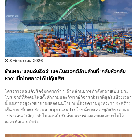
8 พฤษภาคม 2026
ชำแหละ ‘แลนด์บริดจ์’ เมกะโปรเจกต์ล้านล้านที่ ‘กลับหัวกลับ
หาง’ เมื่อไทยอาจได้ไม่คุ้มเสีย
โครงการแลนด์บริดจ์มูลค่ากว่า 1 ล้านล้านบาท กำลังกลายเป็นเมกะ
โปรเจกต์ที่สังคมไทยตั้งคำถามและวิพากษ์วิจารณ์มากที่สุดในห้วงเวลา
นี้ แม้ภาครัฐจะพยายามผลักดันนโยบายนี้ด้วยความมุ่งหวังว่า จะสร้าง
เส้นทางเชื่อมต่อสองมหาสมุทรและประโยชน์ทางเศรษฐกิจที่จะตามมา
ประเด็นสำคัญ ทำไมแลนด์บริดจ์ทดแทนช่องแคบมะละกาไม่ได้
ถอดรหัสแลนด์บริด...