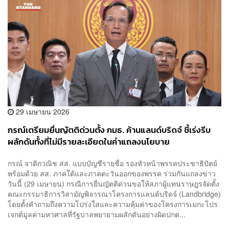
29 เมษายน 2026
กรณ์เตรียมยื่นญัตติด่วนตั้ง กมธ. ค้านแลนด์บริดจ์ ชี้เร่งรีบ
ผลักดันทั้งที่ไม่มีรายละเอียดในคำแถลงนโยบาย
กรณ์ จาติกวณิช สส. แบบบัญชีรายชื่อ รองหัวหน้าพรรคประชาธิปัตย์
พร้อมด้วย สส. ภาคใต้และภาคตะวันออกของพรรค ร่วมกันแถลงข่าว
วันนี้ (29 เมษายน) กรณีการยื่นญัตติด่วนขอให้สภาผู้แทนราษฎรจัดตั้ง
คณะกรรมาธิการวิสามัญพิจารณาโครงการแลนด์บริดจ์ (Landbridge)
โดยตั้งคำถามถึงความโปร่งใสและความคุ้มค่าของโครงการเมกะโปร
เจกต์มูลค่ามหาศาลที่รัฐบาลพยายามผลักดันอย่างผิดปกต...