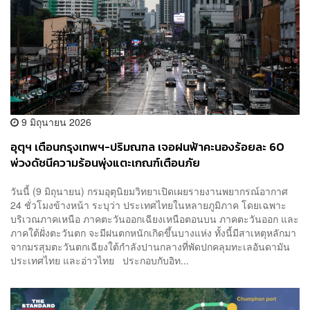
9 มิถุนายน 2026
อุตุฯ เตือนกรุงเทพฯ-ปริมณฑล เจอฝนฟ้าคะนองร้อยละ 60
พ่วงดัชนีความร้อนพุ่งแตะเกณฑ์เตือนภัย
วันนี้ (9 มิถุนายน) กรมอุตุนิยมวิทยาเปิดเผยรายงานพยากรณ์อากาศ
24 ชั่วโมงข้างหน้า ระบุว่า ประเทศไทยในหลายภูมิภาค โดยเฉพาะ
บริเวณภาคเหนือ ภาคตะวันออกเฉียงเหนือตอนบน ภาคตะวันออก และ
ภาคใต้ฝั่งตะวันตก จะมีฝนตกหนักเกิดขึ้นบางแห่ง ทั้งนี้มีสาเหตุหลักมา
จากมรสุมตะวันตกเฉียงใต้กำลังปานกลางที่พัดปกคลุมทะเลอันดามัน
ประเทศไทย และอ่าวไทย ประกอบกับอิท...