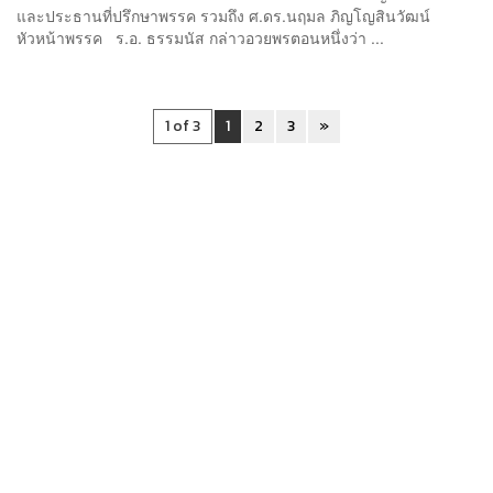
และประธานที่ปรึกษาพรรค รวมถึง ศ.ดร.นฤมล ภิญโญสินวัฒน์
หัวหน้าพรรค ร.อ. ธรรมนัส กล่าวอวยพรตอนหนึ่งว่า ...
1 of 3
1
2
3
»