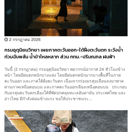
2 กรกฎาคม 2026
กรมอุตุนิยมวิทยา เผยภาคตะวันออก-ใต้ฝั่งตะวันตก ระวังน้ำ
ท่วมฉับพลัน น้ำป่าไหลหลาก ส่วน กทม.-ปริมณฑล ฝนฟ้า
คะนอง 70%
วันนี้ (2 กรกฎาคม) กรมอุตุนิยมวิทยา พยากรณ์อากาศ 24 ชั่วโมงข้าง
หน้า ไทยมีฝนตกหนักบางแห่ง โดยมีฝนตกหนักมากบางพื้นที่ในภาค
ตะวันออก และภาคใต้ฝั่งตะวันตก เนื่องจากร่องมรสุมเลื่อนลงมาพาด
ผ่านภาคเหนือตอนบน และภาคตะวันออกเฉียงเหนือตอนบน ประกอบ
กับมรสุมตะวันตกเฉียงใต้ที่พัดปกคลุมทะเลอันดามัน ประเทศไทย และ
อ่าวไทย มีกำลังค่อนข้างแรง ขอให้ประชาชนระ...