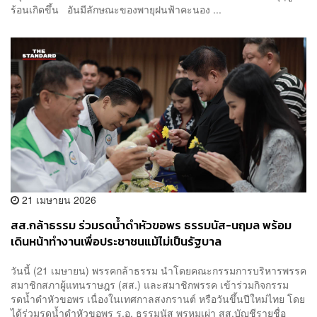
ร้อนเกิดขึ้น อันมีลักษณะของพายุฝนฟ้าคะนอง ...
21 เมษายน 2026
​สส.กล้าธรรม ร่วมรดน้ำดำหัวขอพร ธรรมนัส-นฤมล พร้อม
เดินหน้าทํางานเพื่อประชาชนแม้ไม่เป็นรัฐบาล
วันนี้ (21 เมษายน) พรรคกล้าธรรม นำโดยคณะกรรมการบริหารพรรค
สมาชิกสภาผู้แทนราษฎร (สส.) และสมาชิกพรรค เข้าร่วมกิจกรรม
รดน้ำดำหัวขอพร เนื่องในเทศกาลสงกรานต์ หรือวันขึ้นปีใหม่ไทย โดย
ได้ร่วมรดน้ำดำหัวขอพร ร.อ. ธรรมนัส พรหมเผ่า สส.บัญชีรายชื่อ