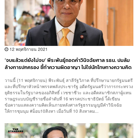
12 พฤศจิกายน 2021
‘จบแล้วแต่ยังไม่จบ’ พีระพันธุ์ถอดคำวินิจฉัยศาล รธน. ปมล้ม
ล้างการปกครอง ชี้ทำความผิดอาญา ไม่ใช่นักโทษทางความคิด
วานนี้ (11 พฤศจิกายน) พีระพันธุ์ สาลีรัฐวิภาค ที่ปรึกษานายกรัฐมนตรี
และที่ปรึกษาหัวหน้าพรรคพลังประชารัฐ อดีตรัฐมนตรีว่าการกระทรวง
ยุติธรรมในรัฐบาลของอภิสิทธิ์ เวชชาชีวะ และอดีตสมาชิกสภาผู้แทน
ราษฎรแบบบัญชีรายชื่อลำดับที่ 16 พรรคประชาธิปัตย์ ไ้ด้เขียน
ข้อความแสดงความคิดเห็นภายหลังศาลรัฐธรรมนูญมีคำวินิจฉัย
ให้การชุมนุม #ม็อบ10สิงหา เมื่อวันที่ 10 สิงหาคม...