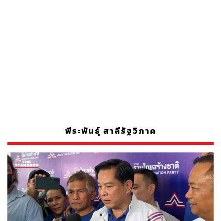
พีระพันธุ์ สาลีรัฐวิภาค