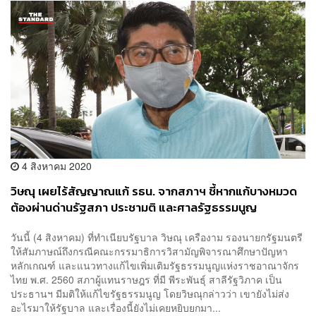
4 สิงหาคม 2020
วิษณุ เผยไร้สัญญาณแก้ รธน. จากสภาฯ ชี้หากแก้บางหมวด
ต้องผ่านด่านรัฐสภา ประชามติ และศาลรัฐธรรมนูญ
วันนี้ (4 สิงหาคม) ที่ทำเนียบรัฐบาล วิษณุ เครืองาม รองนายกรัฐมนตรี
ให้สัมภาษณ์ถึงกรณีคณะกรรมาธิการวิสามัญพิจารณาศึกษาปัญหา
หลักเกณฑ์ และแนวทางแก้ไขเพิ่มเติมรัฐธรรมนูญแห่งราชอาณาจักร
ไทย พ.ศ. 2560 สภาผู้แทนราษฎร ที่มี พีระพันธุ์ สาลีรัฐวิภาค เป็น
ประธานฯ มีมติให้แก้ไขรัฐธรรมนูญ โดยวิษณุกล่าวว่า เขายังไม่ส่ง
อะไรมาให้รัฐบาล และเรื่องนี้ยังไม่เคยหยิบยกมา...