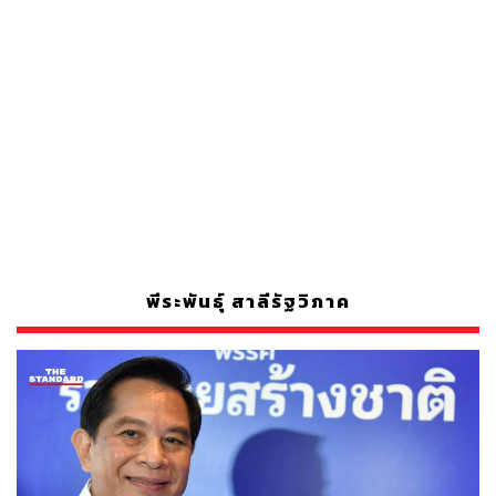
พีระพันธุ์ สาลีรัฐวิภาค