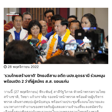
28 พฤศจิกายน 2022
‘รวมไทยสร้างชาติ’ ปักธงอีสาน อดีต นปช.อุดรธานี ร่วมหนุน
พร้อมเปิด 2 ว่าที่ผู้สมัคร ส.ส. ขอนแก่น
วานนี้ (27 พฤศจิกายน) พีระพันธุ์ สาลีรัฐวิภาค หัวหน้าพรรครวมไทย
สร้างชาติ, วิทยา แก้วภราดัย รองหน้าหน้าพรรค พร้อมด้วยผู้บริหาร
พรรค เดินทางพบปะผู้สนับสนุน พร้อมร่วมประชุมชี้แจงนโยบายและ
แนวทางการทำงานของพรรคกับผู้แสดงความจำนงที่จะลงสมัครรับ
เลือกตั้งสมาชิกสภาผู้แทนราษฎรในนามพรรครวมไทยสร้างชาติ