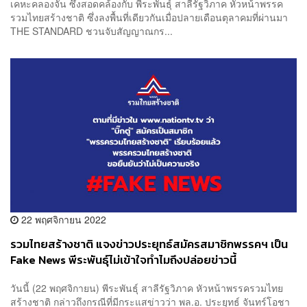
เคหะคลองจั่น ซึ่งสอดคล้องกับ พีระพันธุ์ สาลีรัฐวิภาค หัวหน้าพรรค
รวมไทยสร้างชาติ ซึ่งลงพื้นที่เดียวกันเมื่อปลายเดือนตุลาคมที่ผ่านมา
THE STANDARD ชวนจับสัญญาณกร...
22 พฤศจิกายน 2022
รวมไทยสร้างชาติ แจงข่าวประยุทธ์สมัครสมาชิกพรรคฯ เป็น
Fake News พีระพันธุ์ไม่เข้าใจทำไมถึงปล่อยข่าวนี้
วันนี้ (22 พฤศจิกายน) พีระพันธุ์ สาลีรัฐวิภาค หัวหน้าพรรครวมไทย
สร้างชาติ กล่าวถึงกรณีที่มีกระแสข่าวว่า พล.อ. ประยุทธ์ จันทร์โอชา