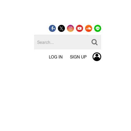
LOG IN
SIGN UP