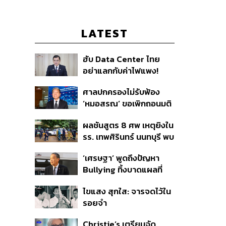
LATEST
ฮับ Data Center ไทย
อย่าแลกกับค่าไฟแพง!
CEO ภาคอุตสาหกรรมชี้
ศาลปกครองไม่รับฟ้อง
รัฐต้องคุมต้นทุนน้ำ-ไฟ
‘หมอสรณ’ ขอเพิกถอนมติ
สรรหา กสทช. ชี้ยังไม่ใช่ผู้
ผลชันสูตร 8 ศพ เหตุยิงใน
เดือดร้อนเสียหาย
รร. เทพศิรินทร์ นนทบุรี พบ
กระสุนเข้าจุดสำคัญ
‘เศรษฐา’ พูดถึงปัญหา
‘ศีรษะ-หน้าอก’ ครูถูกยิง 4
Bullying ทิ้งบาดแผลที่
นัด จากระยะไกล
มองไม่เห็น ย้ำผู้ใหญ่ต้อง
ไขแสง สุกใส: จารจดไว้ใน
รับฟัง-ช่วยเด็กให้เร็ว
รอยจำ
Christie’s เตรียมจัด