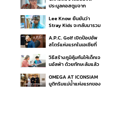
ประมูลคอสตูมจาก
ภาพยนตร์ The Devil
Lee Know ยืนยันว่า
Wears Prada 2
Stray Kids จะกลับมารวม
ตัวกันอีกครั้ง หลังจากเข้า
A.P.C. Golf เปิดป๊อปอัพ
กรมรับใช้ชาติ
สโตร์แห่งแรกในเอเชียที่
ธนิยะ
วิธีสร้างภูมิคุ้มกันให้เด็กเจ
นอัลฟ่า ด้วยทักษะล้มแล้ว
ลุก
OMEGA AT ICONSIAM
บูติกริมแม่น้ำแห่งแรกของ
แบรนด์