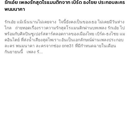
รักเอ๋ย เพลงรักสุดโรแมนติกจาก เบิร์ด ธงไชย ประกอบละคร
พนมนาคา
รักเอ๋ย แม้เนิ่นนานไม่เคยจาง ใจนี้ยังคงเป็นของเธอ ไม่เคยมีวันห่าง
ไกล ถ่ายทอดเรื่องราวความรักสุดโรแมนติกผ่านบทเพลง รักเอ๋ย ไป
พร้อมกับศิลปินซูเปอร์สตาร์ตลอดกาลของเมืองไทย เบิร์ด-ธงไชย แม
คอินไตย์ ที่ส่งน้ำเสียงสุดไพเราะอันเป็นเอกลักษณ์ผ่านเพลงประกอบ
ละคร พนมนาคา ละครจากช่อง one31 ที่มีกำหนดฉายในเดือน
กันยายนนี้ เพลง รั...