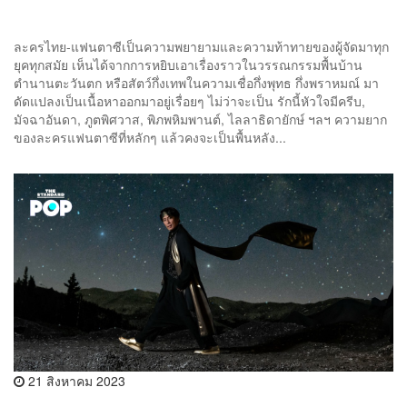
ละครไทย-แฟนตาซีเป็นความพยายามและความท้าทายของผู้จัดมาทุก
ยุคทุกสมัย เห็นได้จากการหยิบเอาเรื่องราวในวรรณกรรมพื้นบ้าน
ตำนานตะวันตก หรือสัตว์กึ่งเทพในความเชื่อกึ่งพุทธ กึ่งพราหมณ์ มา
ดัดแปลงเป็นเนื้อหาออกมาอยู่เรื่อยๆ ไม่ว่าจะเป็น รักนี้หัวใจมีครีบ,
มัจฉาอันดา, ภูตพิศวาส, พิภพหิมพานต์, ไลลาธิดายักษ์ ฯลฯ ความยาก
ของละครแฟนตาซีที่หลักๆ แล้วคงจะเป็นพื้นหลัง...
21 สิงหาคม 2023