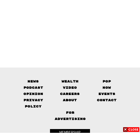
News
Wealth
Pop
Podcast
Video
Now
Opinion
Careers
Events
Privacy
About
Contact
Policy
FOR
ADVERTISING
MEMBERSHIP