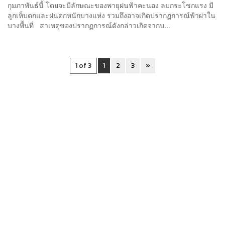
กุมภาพันธ์นี้ โดยจะมีลักษณะของพายุฝนฟ้าคะนอง ลมกระโชกแรง มี
ลูกเห็บตกและฝนตกหนักบางแห่ง รวมถึงอาจเกิดปรากฏการณ์ฟ้าผ่าใน
บางพื้นที่ สาเหตุของปรากฏการณ์ดังกล่าวเกิดจากบ...
1 of 3
1
2
3
»