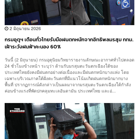
2 มิถุนายน 2026
กรมอุตุฯ เตือนทั่วไทยรับมือฝนตกหนักจากอิทธิพลมรสุม กทม.
เฝ้าระวังฝนฟ้าคะนอง 60%
วันนี้ (2 มิถุนายน) กรมอุตุนิยมวิทยารายงานลักษณะอากาศทั่วไปตลอด
24 ชั่วโมงข้างหน้า ระบุว่า ด้านรับมรสุมตะวันตกเฉียงใต้ของ
ประเทศไทยยังคงมีฝนตกอย่างต่อเนื่องและมีฝนตกหนักบางแห่ง โดย
เฉพาะบริเวณภาคใต้ฝั่งตะวันตกที่มีแนวโน้มเกิดฝนตกหนักมากบาง
พื้นที่ ปรากฏการณ์ดังกล่าวเป็นผลมาจากมรสุมตะวันตกเฉียงใต้กำลัง
ค่อนข้างแรงที่พัดปกคลุมทะเลอันดามัน ประเทศไทย และอ่...