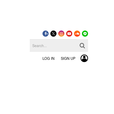
LOG IN
SIGN UP