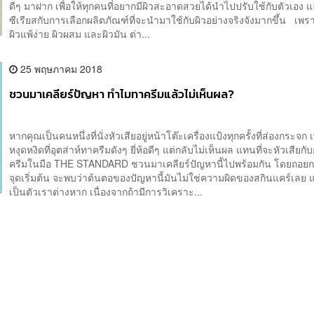
ดีๆ มาฝาก เพื่อให้ทุกคนที่อยากมีผิวสะอาดสวยได้นำไปปรับใช้กับตัวเอง
ซีเรียสกับการเลือกผลิตภัณฑ์ที่จะนำมาใช้กับผิวอย่างจริงจังมากขึ้น เพร
ผิวแพ้ง่าย ผิวผสม และผิวมัน ต่า...
25 พฤษภาคม 2018
ชวนมาเคลียร์ปัญหา ทำไมทาครีมแล้วไม่เห็นผล?
หากคุณเป็นคนหนึ่งที่นั่งหัวเสียอยู่หน้าโต๊ะเครื่องแป้งทุกครั้งที่ส่องกระจก
หงุดหงิดที่อุตส่าห์ทาครีมดังๆ ยี่ห้อดีๆ แต่กลับไม่เห็นผล แทนที่จะหัวเสียกั
ครีมในมือ THE STANDARD ชวนมาเคลียร์ปัญหานี้ไปพร้อมกัน โดยถอยกล
จุดเริ่มต้น จะพบว่าต้นตอของปัญหานี้มันไม่ใช่ความผิดของสกินแคร์เลย แ
เป็นตัวเราต่างหาก เนื่องจากถ้ามีการวิเคราะ...