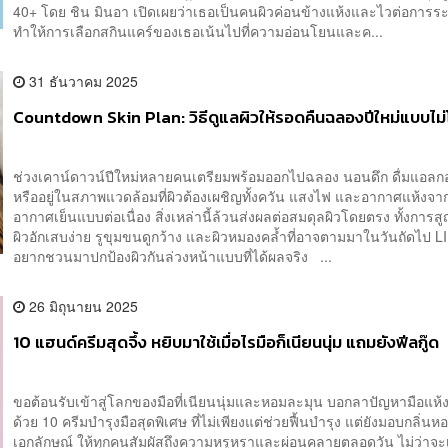
40+ โดย ชิน มินอา เปิดเผยว่าเธอเป็นคนผิวค่อนข้างแห้งและไวต่อการร
ทำให้การเลือกสกินแคร์ของเธอเน้นไปที่ความอ่อนโยนและค...
31 ธันวาคม 2025
Countdown Skin Plan: วิธีดูแลผิวให้รอดคืนฉลองปีใหม่แบบไม
ช่วงเคาน์ดาวน์ปีใหม่หลายคนเตรียมพร้อมออกไปฉลอง นอนดึก ดื่มแอลก
หรืออยู่ในสภาพแวดล้อมที่ผิวต้องเผชิญทั้งควัน แสงไฟ และอากาศแห้งจา
อากาศเย็นแบบต่อเนื่อง สิ่งเหล่านี้ล้วนส่งผลต่อสมดุลผิวโดยตรง ทั้งการสู
ผิวอักเสบง่าย รูขุมขนดูกว้าง และผิวหมองคล้ำที่อาจตามมาในวันถัดไป LI
อยากชวนมาปกป้องผิวกันล่วงหน้าแบบที่ได้ผลจริง ...
26 มิถุนายน 2025
10 แฮนด์ครีมสุดจึ้ง หยิบมาใช้เมื่อไรมือก็เนียนนุ่ม แถมยังฟีลกู๊ด
ขอต้อนรับเข้าสู่โลกของมือที่เนียนนุ่มและหอมละมุน บอกลาปัญหามือแห้
ด้วย 10 ครีมบำรุงมือสุดพิเศษ ที่ไม่เพียงแต่ช่วยฟื้นบำรุง แต่ยังมอบกลิ่นห
เอกลักษณ์ ให้ทุกคนสัมผัสถึงความหรูหราและผ่อนคลายตลอดวัน ไม่ว่าจะเป