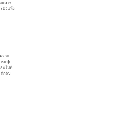
 และควร
าะผิวแห้ง
 เพราะ
บกระปุก
ับไปที่
ต่กลับ