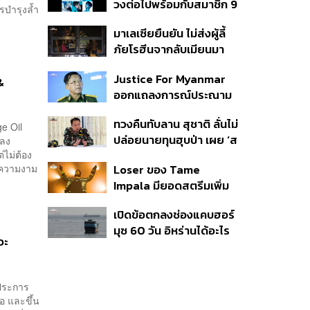
วงต่อไปพร้อมกับสมาชิก 9
กล้องส่องพระลิมิเต็ด
รบำรุงล้ำ
คน ภายใต้สังกัดใหม่
มาเลเซียยืนยัน ไม่ส่งผู้ลี้
ภัยโรฮีนจากลับเมียนมา
หากต้องเสี่ยงชีวิตหรือตก
Justice For Myanmar
อยู่ในอันตราย
&
ออกแถลงการณ์ประณาม
รัฐบาลไทย เชิญมินอ่อง
ทวงคืนทับลาน สุชาติ ลั่นไม่
หล่ายเยือน เรียกร้องหยุด
age Oil
ปล่อยนายทุนฮุบป่า เผย ‘ส
พลง
ให้ความชอบธรรมรัฐบาล
่ไม่ต้อง
ตาร์เวลล์’ รื้อถอนเองคืบ
ทหาร
Loser ของ Tame
ละความงาม
40% เตือนผู้ฝ่าฝืนเจอขั้น
Impala มียอดสตรีมเพิ่ม
เด็ดขาด
ขึ้น 456% หลังถูกใช้
เปิดข้อตกลงช่องแคบฮอร์
ประกอบ Spider-Man
มุซ 60 วัน อิหร่านได้อะไร
วะ
ทำไมสหรัฐฯ ถึงยอม
ยประการ
จอ และขึ้น