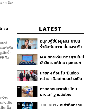
ะคายเคือง
LATEST
่โทรม
อนุดิษฐ์ชี้ข้อมูลประชาชน
อฮอล์
รั่วคือภัยความมั่นคงระดับ
กแอร์หรือ
ชาติ ขอรัฐบาลเร่งปิดช่อง
ญเสียน้ำ
IAA ยกระดับมาตรฐานใหม่
FE จึง
โหว่ คุ้มครองผู้แจ้งเบาะแส
นักวิเคราะห์ไทย คุมเกณฑ์
รื้อระบบใช้งบไซเบอร์
ใช้ AI ทำบทวิเคราะห์ พร้อม
นายกฯ ต้อนรับ ‘มินอ่อง
เปิดตัวเครื่องหมาย IAA
หล่าย’ เยือนไทยอย่างเป็น
ต่อท้ายชื่อ
ทางการ ก่อนหารือเต็ม
ศาลออกหมายจับ ‘โทน
คณะ-สักขีพยานลงนาม
บางแค’ ฐานฉ้อโกง
MOU
งกร้าน
ประชาชน ปมแอบอ้าง
อมอันเป็น
THE BOYZ จะทำกิจกรรม
แบรนด์ Zeiss ลวงขาย
็นเนื้อ