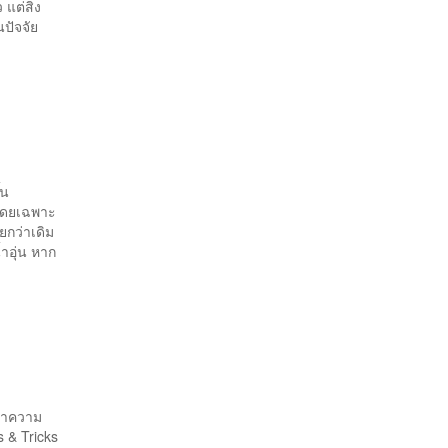
แต่สิ่ง
นปัจจัย
้น
 โดยเฉพาะ
ายกว่าเดิม
ำอุ่น หาก
รทำความ
s & Tricks