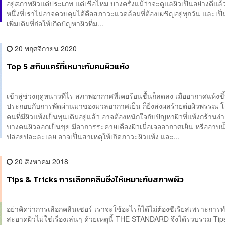
อยู่สภาพผิวแต่ประเภท แต่เชื่อไหม บางครั้งแม้ว่าจะดูแลผิวเป็นอย่างดีแล้ว 
หนึ่งที่เราไม่อาจควบคุมได้คือสภาวะแวดล้อมที่ต้องเผชิญอยู่ทุกวัน และเป็
เพิ่มเติมที่ก่อให้เกิดปัญหาผิวที่ม...
20 พฤศจิกายน 2020
Top 5 สกินแคร์ที่เหมาะกับคนผิวแห้ง
เข้าสู่ช่วงฤดูหนาวทีไร สภาพอากาศที่เคยร้อนชื้นก็ลดลง เมื่ออากาศแห้งขึ
ประกอบกับการพัดผ่านมาของมวลอากาศเย็น ก็ยิ่งส่งผลร้ายต่อผิวพรรณ
คนที่มีผิวแห้งเป็นทุนเดิมอยู่แล้ว อาจต้องหนักใจกับปัญหาผิวที่แห้งกร้านง่
บางคนผิวลอกเป็นขุย มีอาการระคายเคืองผิวเมื่อเจออากาศเย็น หรืออาบน้
ปล่อยปละละเลย อาจเป็นสาเหตุให้เกิดภาวะผิวแห้ง และ...
20 สิงหาคม 2018
Tips & Tricks การเลือกคลีนซิ่งให้เหมาะกับสภาพผิว
อย่าคิดว่าการเลือกคลีนเซอร์ เราจะใช้อะไรก็ได้ไม่ต้องซีเรียสเพราะกา
สะอาดผิวไม่ใช่เรื่องเล่นๆ ด้วยเหตุนี้ THE STANDARD จึงได้รวบรวม Tip