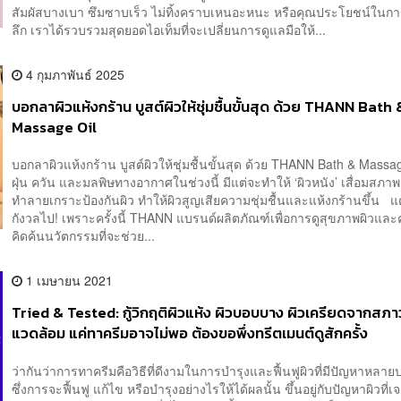
สัมผัสบางเบา ซึมซาบเร็ว ไม่ทิ้งคราบเหนอะหนะ หรือคุณประโยชน์ในกา
ลึก เราได้รวบรวมสุดยอดไอเท็มที่จะเปลี่ยนการดูแลมือให้...
4 กุมภาพันธ์ 2025
บอกลาผิวแห้งกร้าน บูสต์ผิวให้ชุ่มชื้นขั้นสุด ด้วย THANN Bath 
Massage Oil
บอกลาผิวแห้งกร้าน บูสต์ผิวให้ชุ่มชื้นขั้นสุด ด้วย THANN Bath & Mass
ฝุ่น ควัน และมลพิษทางอากาศในช่วงนี้ มีแต่จะทำให้ ‘ผิวหนัง’ เสื่อมสภา
ทำลายเกราะป้องกันผิว ทำให้ผิวสูญเสียความชุ่มชื้นและแห้งกร้านขึ้น แต
กังวลไป! เพราะครั้งนี้ THANN แบรนด์ผลิตภัณฑ์เพื่อการดูสุขภาพผิวแ
คิดค้นนวัตกรรมที่จะช่วย...
1 เมษายน 2021
Tried & Tested: กู้วิกฤติผิวแห้ง ผิวบอบบาง ผิวเครียดจากสภา
แวดล้อม แค่ทาครีมอาจไม่พอ ต้องขอพึ่งทรีตเมนต์ดูสักครั้ง
ว่ากันว่าการทาครีมคือวิธีที่ดีงามในการบำรุงและฟื้นฟูผิวที่มีปัญหาหลา
ซึ่งการจะฟื้นฟู แก้ไข หรือบำรุงอย่างไรให้ได้ผลนั้น ขึ้นอยู่กับปัญหาผิวที่เ