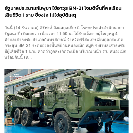
รัฐบาลประณามกัมพูชา ใช้อาวุธ BM-21 โจมตีพื้นที่พลเรือน
เสียชีวิต 1 ราย ชี้จงใจ ไม่ใช่อุบัติเหตุ
วันนี้ (14 ธันวาคม) สิริพงศ์ อังคสกุลเกียรติ โฆษกประจำสำนักนายก
รัฐมนตรี เปิดเผยว่า เมื่อเวลา 11.50 น. ได้รับแจ้งจากผู้ใหญ่หมู่ 4
ตำบลเสาธงชัย อำเภอกันทรลักษณ์ จังหวัดศรีสะเกษ มีเหตุลูกระเบิด
กระสุน BM-21 ระดมยิงลงพื้นที่บ้านหนองเม็ก หมู่ที่ 4 ตำบลเสาธงชัย
มีผู้เสียชีวิต 1 นาย คาดว่าถูกสะเก็ดระเบิด บริเวณ หน้า รร. หนองเม็ก
พร้อมกันนี้ เห...