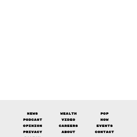
News
Wealth
Pop
Podcast
Video
Now
Opinion
Careers
Events
Privacy
About
Contact