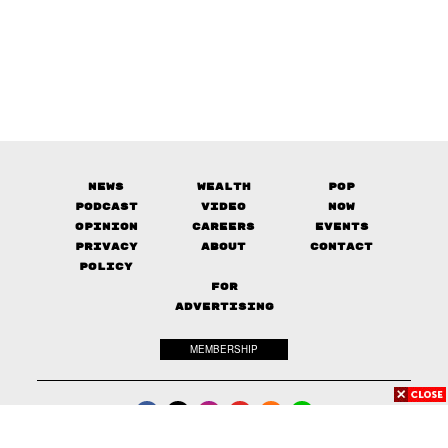
News
Wealth
Pop
Podcast
Video
Now
Opinion
Careers
Events
Privacy
About
Contact
Policy
FOR
ADVERTISING
MEMBERSHIP