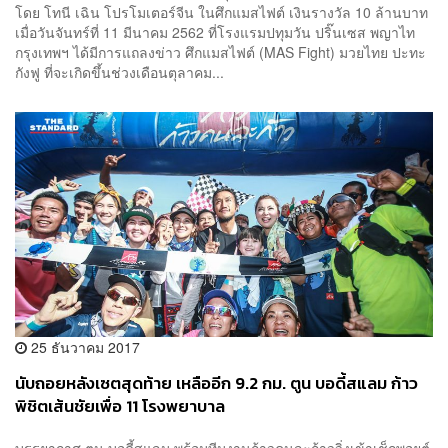
โดย โทนี เฉิน โปรโมเตอร์จีน ในศึกแมสไฟต์ เงินรางวัล 10 ล้านบาท
เมื่อวันจันทร์ที่ 11 มีนาคม 2562 ที่โรงแรมปทุมวัน ปริ๊นเซส พญาไท
กรุงเทพฯ ได้มีการแถลงข่าว ศึกแมสไฟต์ (MAS Fight) มวยไทย ปะทะ
กังฟู ที่จะเกิดขึ้นช่วงเดือนตุลาคม...
25 ธันวาคม 2017
นับถอยหลังเซตสุดท้าย เหลืออีก 9.2 กม. ตูน บอดี้สแลม ก้าว
พิชิตเส้นชัยเพื่อ 11 โรงพยาบาล
บรรยากาศ ตูน บอดี้สแลม พร้อมทีมงานก้าวคนละก้าววิ่งเข้าเช็กพอยต์