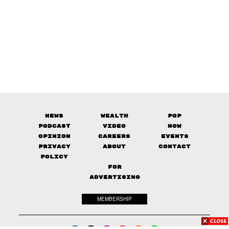
News
Wealth
Pop
Podcast
Video
Now
Opinion
Careers
Events
Privacy
About
Contact
Policy
FOR
ADVERTISING
MEMBERSHIP