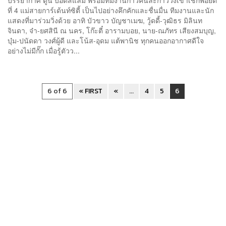
ที่ 4 แม่สายการ์เด้นท์ซิตี้ เป็นไปอย่างคึกคักและชื่นมื่น ทีมงานและนัก
แสดงที่มาร่วมวิ่งด้วย อาทิ บัวขาว บัญชาเมฆ, วู้ดดี้-วุฒิธร มิลินท
จินดา, จ๋า-ยศสินี ณ นคร, โก๊ะตี๋ อารามบอย, นาย-ณภัทร เสียงสมบุญ,
บุ๋ม-ปนัดดา วงศ์ผู้ดี และโน้ส-อุดม แต้พานิช ทุกคนออกอากาศดีใจ
อย่างไม่มีกั๊ก เมื่อรู้ตัวว...
6 of 6
« FIRST
«
...
4
5
6