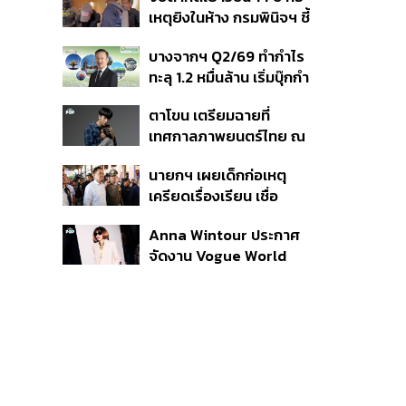
สิกวิดีโอ
เหตุยิงในห้าง กรมพินิจฯ ชี้
ประพฤติดี-รับการรักษาต่อ
บางจากฯ Q2/69 ทำกำไร
เนื่อง ประเมินปล่อยตัว
ทะลุ 1.2 หมื่นล้าน เริ่มบุ๊กกำ
ไร ‘SAF’ เชิงพาณิชย์ครั้ง
ตาโขน เตรียมฉายที่
แรก หนุนรายได้ครึ่งปีทะลุ
เทศกาลภาพยนตร์ไทย ณ
3.2 แสนล้าน
ประเทศบราซิล
นายกฯ เผยเด็กก่อเหตุ
เครียดเรื่องเรียน เชื่อ
เตรียมการเป็นขั้นตอน ชี้มี
Anna Wintour ประกาศ
กระสุนอีกกว่า 30 นัด หาก
จัดงาน Vogue World
ไม่จบชีวิตตัวเองอาจสูญ
2027 ที่ซานฟรานซิสโก
เสียเพิ่ม