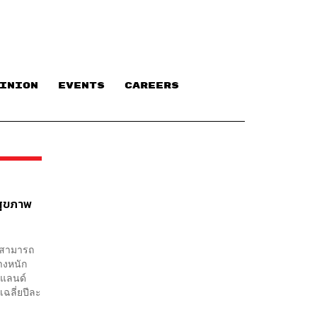
INION
EVENTS
CAREERS
สุขภาพ
ามสามารถ
ย่างหนัก
รแลนด์
ฉลี่ยปีละ