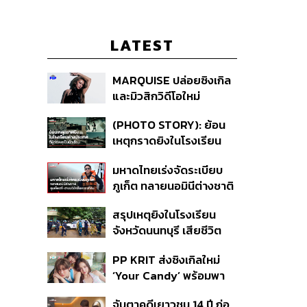
LATEST
MARQUISE ปล่อยซิงเกิล
และมิวสิกวิดีโอใหม่
IRONIC ที่เสียดสีความ
(PHOTO STORY): ย้อน
สัมพันธ์สุด Toxic
เหตุกราดยิงในโรงเรียน
ต่างประเทศ ที่ผู้ก่อเหตุเป็น
มหาดไทยเร่งจัดระเบียบ
นักเรียน
ภูเก็ต ทลายนอมินีต่างชาติ
คุมเจ็ตสกี สางบริษัทฮุบ
สรุปเหตุยิงในโรงเรียน
ที่ดิน เคลียร์ใบอนุญาต
จังหวัดนนทบุรี เสียชีวิต
โรงแรมค้าง 7 ปี
รวม 8 ราย โฆษก ตร. เผย
PP KRIT ส่งซิงเกิลใหม่
ปมค้นประวัติคดีกราดยิงที่
‘Your Candy’ พร้อมพา
สหรัฐฯ
ต้าเหนิง และ ณิชา ร่วมมิว
จับตาคดีเยาวชน 14 ปี ก่อ