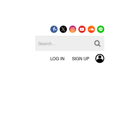
LOG IN
SIGN UP