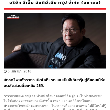
บริษัท จีเอ็ม มัลติมีเดีย กรุ๊ป จำกัด (มหาชน)
5 เมษายน 2018
ปกรณ์ พงศ์วราภา เปิดใจที่แรก เบนเข็มจีเอ็มกรุ๊ปสู่อีคอมเมิร์ซ
ลดสัดส่วนสื่อเหลือ 25%
“ภรรยาผมยังงงอยู่เลย ทำหนังสือมาตลอดชีวิต จู่ๆ จะไปทำของขาย”
ไม่ใช่แค่ภรรยาของปกรณ์เท่านั้น เพราะเราเองก็ยังตกใจและ
ประหลาดใจกับคำตอบของเขา ในวงการสื่อสารมวลชน ไม่มีใครไม่รู้