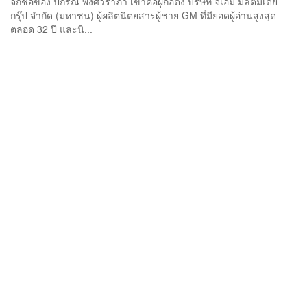
จักชื่อของ ปกรณ์ พงศ์วราภา เขาคือผู้ก่อตั้ง บริษัท จีเอ็ม มัลติมีเดีย
กรุ๊ป จำกัด (มหาชน) ผู้ผลิตนิตยสารผู้ชาย GM ที่มียอดผู้อ่านสูงสุด
ตลอด 32 ปี และนิ...