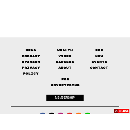
News
Wealth
Pop
Podcast
Video
Now
Opinion
Careers
Events
Privacy
About
Contact
Policy
FOR
ADVERTISING
MEMBERSHIP
© 2017-
2026
The Standard. All rights reserved.