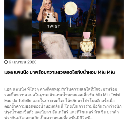
6 เมษายน 2020
แอล แฟนนิง มาพร้อมความสวยสดใสกับน้ำหอม Miu Miu
แอล แฟนนิง ที่ใครๆ ต่างก็ตกหลุมรักในความสดใสที่มักจะมาพร้อม
รอยยิ้มหวานเสมอในฐานะตัวแทนน้ำหอมคอลเล็กชัน Miu Miu Twist
Eau de Toilette และในประเทศไทยได้หยิบมาโปรโมตอีกครั้งเพื่อ
ตอกย้ำความฮอตของน้ำหอมกลิ่นนี้ โดยเป็นการร่วมมือกันระหว่างนัก
ปรุงน้ำหอมชื่อดัง แดเนียลา อันเดรียร์ และดีไซเนอร์ มิวเซีย ปราด้า
ช่วยกันครีเอตจนเกิดเป็นความหอมที่สดชื่นมีชีวิตชี...