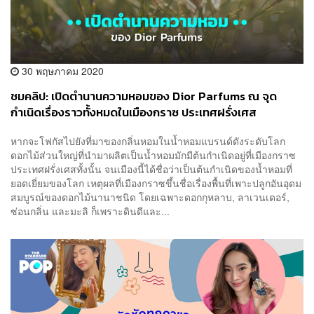
30 พฤษภาคม 2020
ชมคลิป: เปิดตำนานความหอมของ Dior Parfums ณ จุด
กำเนิดเรื่องราวทั้งหมดในเมืองกราซ ประเทศฝรั่งเศส
หากจะโฟกัสไปยังที่มาของกลิ่นหอมในน้ำหอมแบรนด์ดังระดับโลก
ดอกไม้ส่วนใหญ่ที่นำมาผลิตเป็นน้ำหอมมักมีต้นกำเนิดอยู่ที่เมืองกราซ
ประเทศฝรั่งเศสทั้งนั้น จนเมืองนี้ได้ชื่อว่าเป็นต้นกำเนิดของน้ำหอมที่
ยอดเยี่ยมของโลก เหตุผลที่เมืองกราซขึ้นชื่อเรื่องพื้นที่เพาะปลูกอันอุดม
สมบูรณ์ของดอกไม้นานาชนิด โดยเฉพาะดอกกุหลาบ, ลาเวนเดอร์,
ซ่อนกลิ่น และมะลิ ก็เพราะดินดีและ...