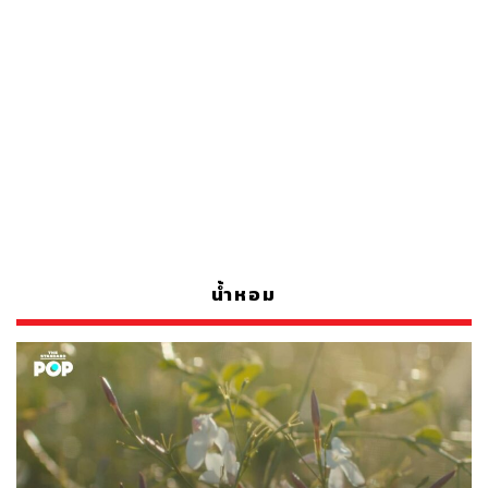
น้ำหอม