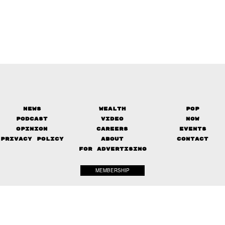
News
Wealth
Pop
Podcast
Video
Now
Opinion
Careers
Events
Privacy Policy
About
Contact
FOR ADVERTISING
MEMBERSHIP
© 2017-
2026
The Standard. All rights reserved.