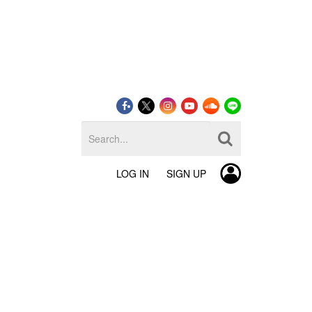
LOG IN
SIGN UP