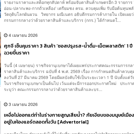
รายงานราคาและสต็อกทุกสัปดาห์ พร้อมจับตาสินค้าเกษตรอีก 3 รายการ 
อ่อน-ปลากะพง-กากถั่วเหลือง' เตรียมชง ครม. ควบคุมเพิ่ม รับมือต้นทุนพล
วัตถุดิบโลกผันผวน วิทยากร มณีเนตร อธิบดีกรมการค้าภายใน เปิดเผยว
กรรมการกลางว่าด้วยราคาสินค้าและบริการ (กกร.) ได้กำหนดใ...
4 เมษายน 2026
ศุภจี เซ็นคุมราคา 3 สินค้า ‘ซอสปรุงรส-น้ำดื่ม-เม็ดพลาสติก’ 1 ปี
ฉวยขึ้นราคา
วันนี้ (4 เมษายน) ราชกิจจานุเบกษาได้เผยแพร่ประกาศคณะกรรมการกลา
ราคาสินค้าและบริการ ฉบับที่ 4 พ.ศ. 2569 เรื่อง การกำหนดสินค้าควบคุมเ
ลงวันที่ 27 มีนาคม 2569 โดยมีผลบังคับใช้เป็นระยะเวลา 1 ปี นับตั้งแต่
ในราชกิจจานุเบกษาเป็นต้นไป เว้นแต่จะมีการออกประกาศใหม่ ประกาศ
ระบุว่า คณะกรรมการกลางว่าด้วยราคาสินค้าและบร...
3 เมษายน 2026
เหงื่อไม่ออกแต่ทำไมร่างกายสูญเสียน้ำ? ภัยเงียบของมนุษย์เมืองท
อยู่ในห้องแอร์ตลอดทั้งวัน [Advertorial]