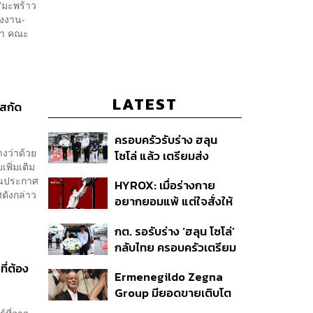
'มะพร้าว
ังงาน-
่า คณะ
LATEST
 สกัด
ครอบครัวรับร่าง ฮลุน
งว่าด้วย
โซโล่ แล้ว เตรียมส่ง
พิ่มเติม
ชันสูตรหาสาเหตุการเสีย
วันประกาศ
HYROX: เมื่อร่างกาย
ชีวิต
ดังกล่าว
อยากยอมแพ้ แต่ใจสั่งให้
ไปต่อ นี่คือบททดสอบ
กต. รอรับร่าง ‘ฮลุน โซโล่’
Self-Commitment ที่น่า
กลับไทย ครอบครัวเตรียม
ลอง
ชันสูตรสาเหตุการเสียชีวิต
ี่ต้อง
Ermenegildo Zegna
Group มียอดขายเติบโต
ขึ้น 10.3% ในไตรมาสที่ 2