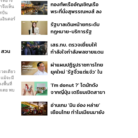
์ที่อาจ
กองทัพเรืออัญเชิญเรือ
ของปีนี้
าจึงเห็น
พระที่นั่งสุพรรณหงส์ ลง
ปั่น
น้ำซ้อมฝีพายเตรียมขบวน
นอินดอร์
รัฐบาลเดินหน้ายกระดับ
พยุหยาตราทางชลมารค ปี
กฎหมาย-บริการรัฐ
2569
คุ้มครองสิทธิผู้มีความ
เสธ.ทบ. ตรวจเยี่ยมให้
หลากหลายทางเพศ ดัน
น สวน
กำลังใจกำลังพลชายแดน
ความเท่าเทียมตั้งแต่
ใต้ ย้ำไม่ประมาท เดินหน้า
หลักสูตรในห้องเรียนถึงที่
ผ่าแผนปฏิรูปราชการไทย
รักษาความสงบ-สร้าง
ทำงาน
รวดเดียว
ยุคใหม่ ‘รัฐจิ๋วแต่แจ๋ว’ ใน
สันติสุข
 แม้จะมี
แบบ ปกรณ์ นิลประพันธ์
ื้นที่
‘I’m donut ?’ โดนัทดัง
งเตย พบ
จากญี่ปุ่น เตรียมเปิดสาขา
แรกในไทย ต้นปี 2027
อ่านเกม ‘มิน อ่อง หล่าย’
เยือนไทย ทำไมเมียนมายัง
เป็นตลาดที่ไทยทิ้งไม่ได้ ใน
วันที่ค่าเงินตก ทุนสำรอง
ต่ำ