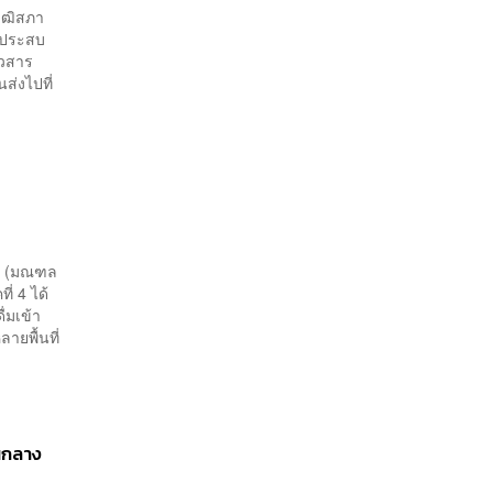
วุฒิสภา
้ประสบ
าวสาร
ส่งไปที่
้า (มณฑล
่ 4 ได้
่มเข้า
ายพื้นที่
วนกลาง