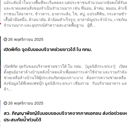
แม้ระดับน้ำในบางพื้นที่จะเริ่มลดลง แต่ประชาชนจำนวนมากยังคงได้รั
และขาดแคลนสิ่งของจำเป็นจำนวนมาก เช่น ที่นอน, ผ้าห่ม, หมอน, ผ้าเช็
ภาชนะใส่อาหาร, ข้าวสาร, อาหารแห้ง, ไข่, สบู่, แปรงสีฟัน, กระดาษชำ
เสื้อผ้ามือหนึ่ง, ผ้าอนามัย, ผ้าอ้อมสำเร็จรูป, ยาสามัญประจำบ้าน, เวชภัณฑ
จำนวนมาก และอุปกรณ์ทำความสะอาดพื้นฐาน ผู้ที่...
26 พฤศจิกายน 2025
เปิดพิกัด จุดรับของบริจาคช่วยชาวใต้ ใน กทม.
เปิดพิกัด จุดรับของบริจาคช่วยชาวใต้ ใน กทม. [มูลนิธิกระจกเงา] เปิด
ตั้งศูนย์อาสาล้างบ้านหลังน้ำลดแล้วเพื่อลดภาระค่าใช้จ่าย และรวมกำลัง
ช่วยเหลือล้างบ้านให้ผู้ประสบภัยกลุ่มเปราะบาง ต้องการความช่วยเหลื
ส่งข้อมูลได้ที่เพจเฟซบุ๊ก มูลนิธิกระจกเงา เชียงราย รับบริจาคอาหาร แ
ล้า...
26 พฤศจิกายน 2025
สว. ภิญญาพัชญ์รับมอบของบริจาคจากภาคเอกชน ส่งต่อช่วยเหลื
ประสบภัยน้ำท่วมใต้