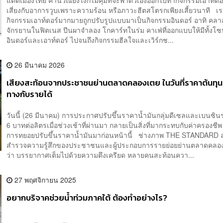
แดดเมืองไทย คำนวณยังไงก็ไม่คุ้มที่จะพาตัวเองออกไปทำกิจกรรมเอาท์ดอร
เสี่ยงกับอาการวูบเพราะความร้อน หรือภาวะฮีตสโตรกเพียงเสี้ยวนาที เร
กิจกรรมเอาท์ดอร์มากมายถูกปรับรูปแบบมาเป็นกิจกรรมอินดอร์ อาทิ คลาส
จักรยานในฟิตเนส ปีนผาจำลอง โกคาร์ทในร่ม คาเฟ่ที่ออกแบบให้มีทั้งโซ
อินดอร์และเอาท์ดอร์ ไปจนถึงกิจกรรมฮีลใจและเวิร์กช...
26 มีนาคม 2026
เสียงสะท้อนจากประชาชนย่านตลาดคลองเตย ในวันที่ราคาต้นทุ
ทางกับรายได้
วันนี้ (26 มีนาคม) การประกาศปรับขึ้นราคาน้ำมันกลุ่มดีเซลและเบนซิน
6 บาทต่อลิตรเมื่อช่วงเช้าที่ผ่านมา กลายเป็นสิ่งที่มากระทบกับค่าครองชีพ
การทยอยปรับขึ้นราคาน้ำมันมาก่อนหน้านี้ ช่างภาพ THE STANDARD ลงพ
สำรวจความรู้สึกของประชาชนและผู้ประกอบการรายย่อยย่านตลาดคลอ
ว่า บรรยากาศเต็มไปด้วยความตึงเครียด หลายคนสะท้อนควา...
27 พฤศจิกายน 2025
อยากบริจาคช่วยน้ำท่วมภาคใต้ ต้องทำอย่างไร?