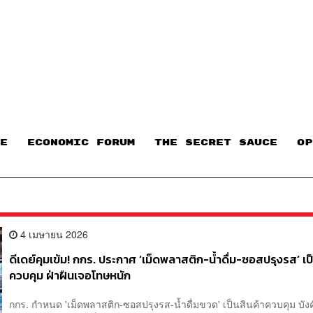
E
ECONOMIC FORUM
THE SECRET SAUCE​
OP
4 เมษายน 2026
ดีเดย์คุมเข้ม! กกร. ประกาศ ‘เม็ดพลาสติก-น้ำดื่ม-ซอสปรุงรส’ เป
ควบคุม ฝ่าฝืนเจอโทษหนัก
กกร. กำหนด 'เม็ดพลาสติก-ซอสปรุงรส-น้ำดื่มขวด' เป็นสินค้าควบคุม บัง