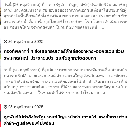
วันนี้ (26 พฤศจิกายน) ที่อาคารรัฐสภา ภิญญาพัชญ์ ศันสนียชีวิน สมาชิก
(สว.) และคณะทำงาน รับมอบสิ่งของจากภาคเอกชนเพื่อนำไปช่วยเหลือผู
อุทกภัยในพื้นที่ภาคใต้ ทั้ง จังหวัดสงขลา สตูล และยะลา ประกอบด้วย ข้
อาหารแห้ง น้ำดื่ม เครื่องอุปโภคบริโภค ยารักษาโรค โดยจะดำเนินการขน
อำเภอหาดใหญ่ จังหวัดสงขลา ในวันที่ 27 พฤศจิกายนนี้ ...
26 พฤศจิกายน 2025
กองทัพภาคที่ 4 ส่งเฮลิคอปเตอร์ลำเลียงอาหาร-ออกซิเจน ช่วย
รพ.หาดใหญ่-ประชาชนประสบภัยอุทกภัยสงขลา
วันนี้ (26 พฤศจิกายน) ที่ศูนย์บรรเทาสาธารณภัยกองทัพภาคที่ 4 ส่วนหน
ทหารบกที่ 42) ค่ายเสนาณรงค์ อำเภอหาดใหญ่ จังหวัดสงขลา กองทัพภาคที
ระดมกำลังพร้อมจัดอากาศยานเฮลิคอปเตอร์ 2 ลำ ลำเลียงอาหารและน้ำดื
สนับสนุนการช่วยเหลือประชาชนที่ได้รับผลกระทบจากอุทกภัยรุนแรงในหล
ของจังหวัดสงขลา ในช่วงเช้าได้รับรายงานว่าโรงพยาบาล...
25 พฤศจิกายน 2025
จุลพันธ์ให้กำลังใจรัฐบาลแก้ปัญหาน้ำท่วมภาคใต้ มองสั่งการส่
ล่าช้า-ศูนย์อพยพไม่พร้อม