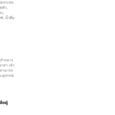
บผลกระทบ
ดตัว,
ระ,
์, น้ำดื่ม
ครัวกลาง
อาสา เข้า
อ สามารถ
ละอุปกรณ์
อผู้