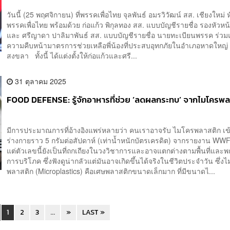
วันนี้ (25 พฤศจิกายน) ที่พรรคเพื่อไทย จุลพันธ์ อมรวิวัฒน์ สส. เชียงใหม่ 
พรรคเพื่อไทย พร้อมด้วย ก่อแก้ว พิกุลทอง สส. แบบบัญชีรายชื่อ รองหัวห
และ ศรีญาดา ปาลิมาพันธ์ สส. แบบบัญชีรายชื่อ นายทะเบียนพรรค ร่ว
ความคืบหน้ามาตรการช่วยเหลือพี่น้องที่ประสบอุทกภัยในอำเภอหาดใหญ่ 
สงขลา ทั้งนี้ ได้แต่งตั้งให้ก่อแก้วและศรี...
31 ตุลาคม 2025
FOOD DEFENSE: รู้จักอาหารที่ช่วย ‘ลดผลกระทบ’ จากไมโครพ
มีการประมาณการที่อ้างอิงแพร่หลายว่า คนเราอาจรับ ไมโครพลาสติก เข้า
ร่างกายราว 5 กรัมต่อสัปดาห์ (เท่าน้ำหนักบัตรเครดิต) จากรายงาน WWF
แต่ตัวเลขนี้ยังเป็นที่ถกเถียงในวงวิชาการและอาจแตกต่างตามพื้นที่และ
การบริโภค ซึ่งฟังดูน่ากลัวแต่มันอาจเกิดขึ้นได้จริงในชีวิตประจำวัน ซึ่ง
พลาสติก (Microplastics) คือเศษพลาสติกขนาดเล็กมาก ที่มีขนาดไ...
1
2
3
...
»
LAST »