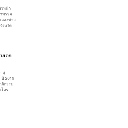
หัวหน้า
น้าพรรค
มแถลงข่าว
จังหวัด
ลาสติก
สู่
 ปี 2019
พฤติกรรม
ไมโคร