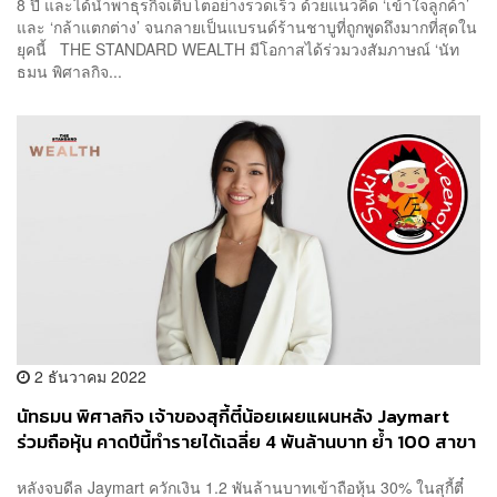
8 ปี และได้นำพาธุรกิจเติบโตอย่างรวดเร็ว ด้วยแนวคิด ‘เข้าใจลูกค้า’
และ ‘กล้าแตกต่าง’ จนกลายเป็นแบรนด์ร้านชาบูที่ถูกพูดถึงมากที่สุดใน
ยุคนี้ THE STANDARD WEALTH มีโอกาสได้ร่วมวงสัมภาษณ์ ‘นัท
ธมน พิศาลกิจ...
2 ธันวาคม 2022
นัทธมน พิศาลกิจ เจ้าของสุกี้ตี๋น้อยเผยแผนหลัง Jaymart
ร่วมถือหุ้น คาดปีนี้ทำรายได้เฉลี่ย 4 พันล้านบาท ย้ำ 100 สาขา
ภายใน 5 ปี ‘ไม่ใช่เรื่องยาก’
หลังจบดีล Jaymart ควักเงิน 1.2 พันล้านบาทเข้าถือหุ้น 30% ในสุกี้ตี๋