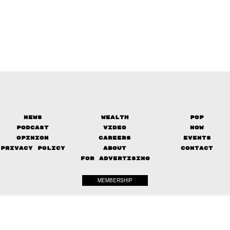
News
Wealth
Pop
Podcast
Video
Now
Opinion
Careers
Events
Privacy Policy
About
Contact
FOR ADVERTISING
MEMBERSHIP