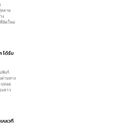
s
ยู่หลาย
ทาง
ี่อัดใหม่
 ได้รับ
ปพังก์
ผยผ่านทาง
จะปล่อย
้องสาว
คบนเวที