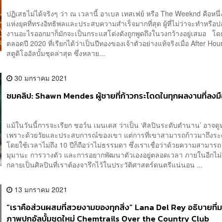
ปฏิเสธไม่ได้จริงๆ ว่า ณ เวลานี้ อาเบล เทสเฟย์ หรือ The Weeknd คือหนึ
แห่งยุคที่ทรงอิทธิพลและประสบความสำเร็จมากที่สุด ผู้ที่ไม่ว่าจะทำหรือ
งานอะไรออกมาก็มักจะเป็นกระแสโด่งดังถูกพูดถึงในวงกว้างอยู่เสมอ โ
ตลอดปี 2020 ที่เรียกได้ว่าเป็นปีทองของเจ้าตัวอย่างแท้จริงเมื่อ After Ho
สตูดิโออัลบั้มชุดล่าสุด ซึ่งหลาย...
30 มกราคม 2021
ชมคลิป: Shawn Mendes ผู้ชายที่ก้าวกระโดดในทุกผลงานที่ลงม
แม้ในวันนี้การจะเรียก ชอว์น เมนเดส ว่าเป็น ‘ศิลปินระดับตำนาน’ อาจดู
เพราะด้วยวัยและประสบการณ์ของเขา แต่การที่เขาสามารถก้าวมาถึงระดั
โดยใช้เวลาไม่ถึง 10 ปีก็ถือว่าไม่ธรรมดา ซึ่งเราเชื่อว่าด้วยความสามาร
มุมานะ การวางตัว และการอยากพัฒนาตัวเองอยู่ตลอดเวลา ภายในอีกไม่ก
กลายเป็นศิลปินที่เราต้องจารึกไว้ในประวัติศาสตร์ดนตรีแน่นอน ...
13 มกราคม 2021
“เราคือส่วนผสมที่สวยงามของทุกสิ่ง” Lana Del Rey อธิบายที่
ภาพปกอัลบั้มชุดใหม่ Chemtrails Over the Country Club