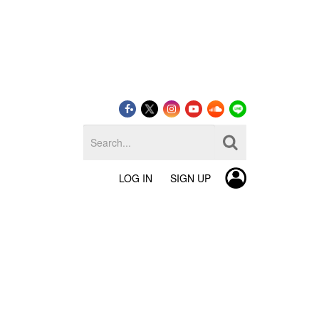
LOG IN
SIGN UP