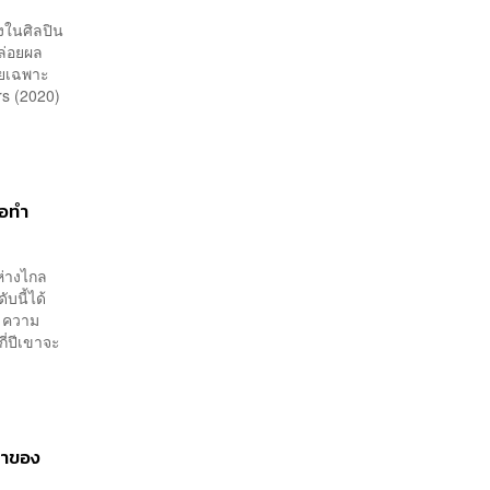
่งในศิลปิน
ปล่อยผล
ดยเฉพาะ
urs (2020)
ือทำ
ห่างไกล
บนี้ได้
ถ ความ
ี่ปีเขาจะ
มาของ