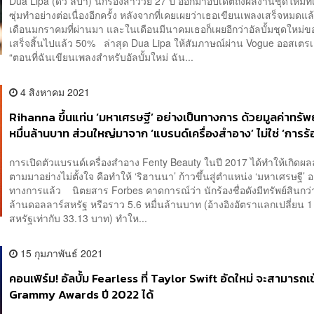
Dua Lipa (ดัว ลิปา) นักร้องสาววัย 27 ปี ออกมาอัปเดตถึงผลงานชุดใหม่ที
ซุ่มทำอย่างต่อเนื่องอีกครั้ง หลังจากที่เคยเผยว่าเธอเขียนเพลงเสร็จหมดแล้
เดือนมกราคมที่ผ่านมา และในเดือนมีนาคมเธอก็เผยอีกว่าอัลบั้มชุดใหม่
เสร็จสิ้นไปแล้ว 50% ล่าสุด Dua Lipa ให้สัมภาษณ์ผ่าน Vogue ออสเตรเล
“ตอนที่ฉันเขียนเพลงสำหรับอัลบั้มใหม่ ฉัน...
4 สิงหาคม 2021
Rihanna ขึ้นแท่น ‘มหาเศรษฐี’ อย่างเป็นทางการ ด้วยมูลค่าทรัพย
หมื่นล้านบาท ส่วนใหญ่มาจาก ‘แบรนด์เครื่องสำอาง’ ไม่ใช่ ‘การร
การเปิดตัวแบรนด์เครื่องสำอาง Fenty Beauty ในปี 2017 ได้ทำให้เกิดผลลั
ตามมาอย่างไม่ตั้งใจ คือทำให้ ‘ริฮานนา’ ก้าวขึ้นสู่ตำแหน่ง ‘มหาเศรษฐี’ อ
ทางการแล้ว นิตยสาร Forbes คาดการณ์ว่า นักร้องชื่อดังมีทรัพย์สินกว่า
ล้านดอลลาร์สหรัฐ หรือราว 5.6 หมื่นล้านบาท (อ้างอิงอัตราแลกเปลี่ยน 
สหรัฐเท่ากับ 33.13 บาท) ทำให...
15 กุมภาพันธ์ 2021
คอนเฟิร์ม! อัลบั้ม Fearless ที่ Taylor Swift อัดใหม่ จะสามารถเข
Grammy Awards ปี 2022 ได้