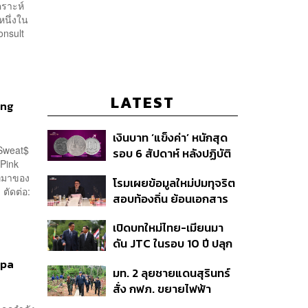
คราะห์
หนึ่งใน
onsult
LATEST
ing
เงินบาท ‘แข็งค่า’ หนักสุด
Sweat$
รอบ 6 สัปดาห์ หลังปฏิบัติ
‘Pink
การแทรกแซงเยนของ
ี่มาของ
โรมเผยข้อมูลใหม่ปมทุจริต
สหรัฐฯ-ญี่ปุ่น Standard
 ตัดต่อ:
สอบท้องถิ่น ย้อนเอกสาร
Chartered เปิดเป้าสิ้นปีนี้
ประชุมปี 2567 พบชื่อ
จ่อแข็งต่อแตะ 32.50 บาท
เปิดบทใหม่ไทย-เมียนมา
อนุทิน จ่อสอบต่อเอี่ยว
ต่อดอลลาร์
ดัน JTC ในรอบ 10 ปี ปลุก
ตัดตอน ม.บูรพา หรือไม่
‘เส้นเลือดใหญ่’ ค้า
ipa
มท. 2 ลุยชายแดนสุรินทร์
ชายแดน ท่าเรือน้ำลึก
สั่ง กฟภ. ขยายไฟฟ้า
ทวาย
‘ปราสาทตาควาย–เนิน