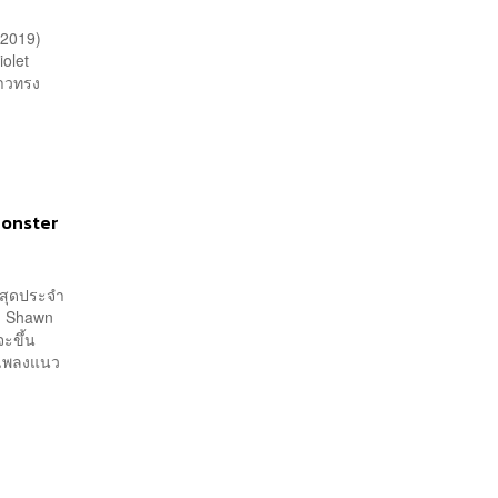
(2019)
iolet
สาวทรง
Monster
่สุดประจำ
าง Shawn
จะขึ้น
็นเพลงแนว