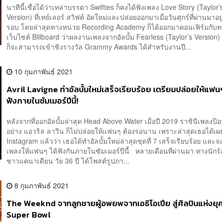
นาทีนี้เชื่อได้ว่าเหล่าบรรดา Swifties ก็คงได้ฟังเพลง Love Story (Taylor’
Version) ที่เทย์เลอร์ สวิฟต์ อัดใหม่และปล่อยออกมาเมื่อวันศุกร์ที่ผ่านมาอ
รอบ โดยล่าสุดทางหน่วย Recording Academy ก็ได้ออกมาคอนเฟิร์มกับ
เว็บไซต์ Billboard ว่าผลงานเพลงจากอัลบั้ม Fearless (Taylor’s Version) ท
ก็จะสามารถเข้าชิงรางวัล Grammy Awards ได้สำหรับงานปี...
10 กุมภาพันธ์ 2021
Avril Lavigne ทำอัลบั้มใหม่เสร็จเรียบร้อย เตรียมปล่อยให้แฟนๆ
ฟังภายในซัมเมอร์ปีนี้!
หลังจากที่ออกอัลบั้มล่าสุด Head Above Water เมื่อปี 2019 ราชินีเพลงป๊อ
อย่าง แอวริล ลาวีน ก็ไม่ปล่อยให้แฟนๆ ต้องรอนาน เพราะล่าสุดเธอได้เ
Instagram แล้วว่า เธอได้ทำอัลบั้มใหม่ล่าสุดชุดที่ 7 เสร็จเรียบร้อย และ
เพลงให้แฟนๆ ได้ฟังกันภายในซัมเมอร์ปีนี้ หลายเดือนที่ผ่านมา ทางนักร
ชาวแคนาเดียน วัย 36 ปี ได้โพสต์รูปภา...
8 กุมภาพันธ์ 2021
The Weeknd จากลูกชายผู้อพยพจากเอธิโอเปีย สู่ศิลปินแห่งยุ
Super Bowl