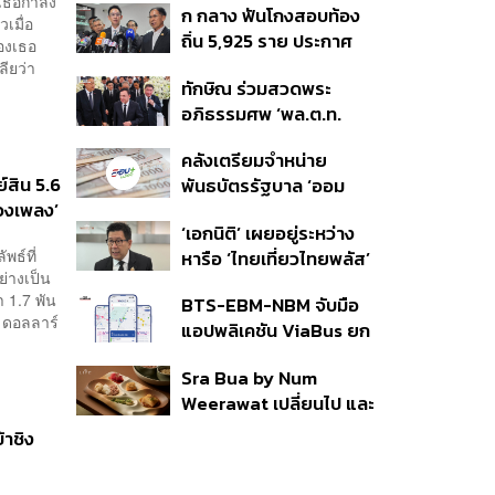
่เธอกำลัง
ก กลาง ฟันโกงสอบท้อง
350’ เสริมความมั่นคง
วเมื่อ
ถิ่น 5,925 ราย ประกาศ
ชายแดน
ของเธอ
บัญชีใหม่ 7 ส.ค. ส่วน 97
ียว่า
ทักษิณ ร่วมสวดพระ
ราย รอ ป.ป.ช. ขีดเส้นแล้ว
อภิธรรมศพ ‘พล.ต.ท.
เสร็จ 31 ส.ค.
ผ่อน’ บิดา ‘พักตร์พิไล ทวี
คลังเตรียมจำหน่าย
สิน’ สิริอายุ 103 ปี แกนนำ
์สิน 5.6
พันธบัตรรัฐบาล ‘ออม
เพื่อไทย-บุคคลหลาก
้องเพลง’
พลัส’ รอบถัดไป เร็วสุด 4
วงการร่วมอาลัย
‘เอกนิติ’ เผยอยู่ระหว่าง
ก.ย.นี้ อาจเพิ่มสัดส่วนการ
พธ์ที่
หารือ ‘ไทยเที่ยวไทยพลัส’
ขายแบบ Small Lot First
ย่างเป็น
มีสิทธิใช้งบจากเงินกู้ 4
มากขึ้น
 1.7 พัน
BTS-EBM-NBM จับมือ
แสนล้าน มั่นใจงบต่อ ‘ไทย
1 ดอลลาร์
แอปพลิเคชัน ViaBus ยก
ช่วยไทย พลัส’ เฟส 2 มี
ระดับการติดตามตำแหน่ง
เพียงพอ
Sra Bua by Num
รถไฟฟ้า 3 สายแบบเรียล
Weerawat เปลี่ยนไป และ
ไทม์
นี่คือเหตุผลที่เราควรกลับ
้าชิง
ไปอีกครั้ง