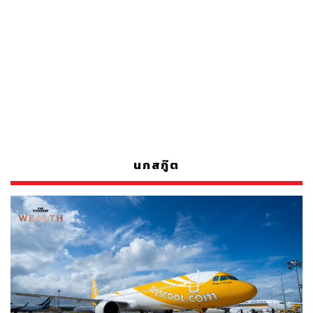
นกสกู๊ต