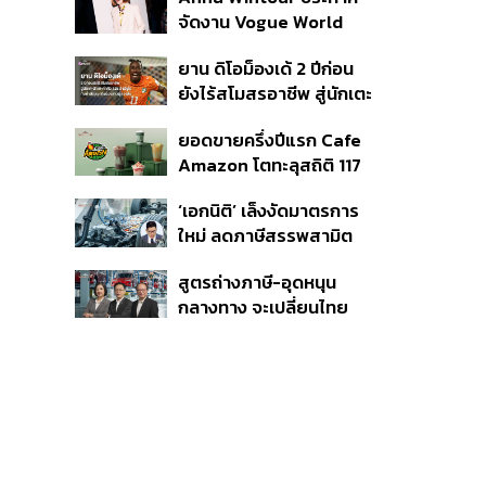
กระสุนอีกกว่า 30 นัด หาก
จัดงาน Vogue World
ไม่จบชีวิตตัวเองอาจสูญ
2027 ที่ซานฟรานซิสโก
เสียเพิ่ม
ยาน ดิโอม็องเด้ 2 ปีก่อน
ยังไร้สโมสรอาชีพ สู่นักเตะ
ค่าตัว 125 ล้านยูโร กับคำ
ยอดขายครึ่งปีแรก Cafe
สัญญาถึงน้องสาวผู้ล่วง
Amazon โตทะลุสถิติ 117
ลับ
ล้านแก้ว หนุนธุรกิจไลฟ์
‘เอกนิติ’ เล็งงัดมาตรการ
สไตล์ OR โตต่อเนื่อง
ใหม่ ลดภาษีสรรพสามิต
หวังดึงผู้ผลิต EV มาตั้ง
สูตรถ่างภาษี-อุดหนุน
โรงงานในไทย
กลางทาง จะเปลี่ยนไทย
จาก ‘ทางผ่าน’ เป็นฮับผลิต
EV ได้จริงหรือ?