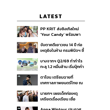
LATEST
PP KRIT ส่งซิงเกิลใหม่
‘Your Candy’ พร้อมพา
ต้าเหนิง และ ณิชา ร่วมมิว
จับตาคดีเยาวชน 14 ปี ก่อ
สิกวิดีโอ
เหตุยิงในห้าง กรมพินิจฯ ชี้
ประพฤติดี-รับการรักษาต่อ
บางจากฯ Q2/69 ทำกำไร
เนื่อง ประเมินปล่อยตัว
ทะลุ 1.2 หมื่นล้าน เริ่มบุ๊กกำ
ไร ‘SAF’ เชิงพาณิชย์ครั้ง
ตาโขน เตรียมฉายที่
แรก หนุนรายได้ครึ่งปีทะลุ
เทศกาลภาพยนตร์ไทย ณ
3.2 แสนล้าน
ประเทศบราซิล
นายกฯ เผยเด็กก่อเหตุ
เครียดเรื่องเรียน เชื่อ
เตรียมการเป็นขั้นตอน ชี้มี
Anna Wintour ประกาศ