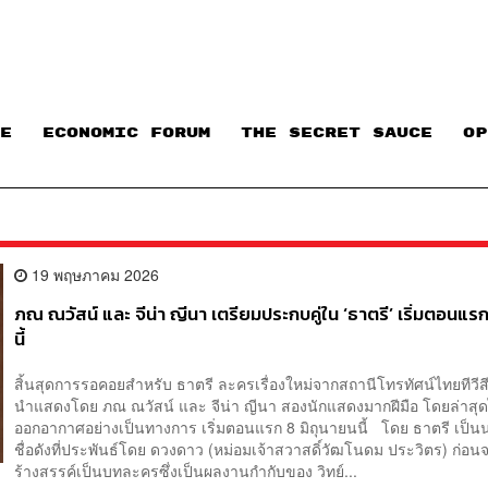
E
ECONOMIC FORUM
THE SECRET SAUCE​
OP
19 พฤษภาคม 2026
ภณ ณวัสน์ และ จีน่า ญีนา เตรียมประกบคู่ใน ‘ธาตรี’ เริ่มตอนแรก
นี้
สิ้นสุดการรอคอยสำหรับ ธาตรี ละครเรื่องใหม่จากสถานีโทรทัศน์ไทยทีวีสี
นำแสดงโดย ภณ ณวัสน์ และ จีน่า ญีนา สองนักแสดงมากฝีมือ โดยล่าสุดไ
ออกอากาศอย่างเป็นทางการ เริ่มตอนแรก 8 มิถุนายนนี้ โดย ธาตรี เป็น
ชื่อดังที่ประพันธ์โดย ดวงดาว (หม่อมเจ้าสวาสดิ์วัฒโนดม ประวิตร) ก่
ร้างสรรค์เป็นบทละครซึ่งเป็นผลงานกำกับของ วิทย์...