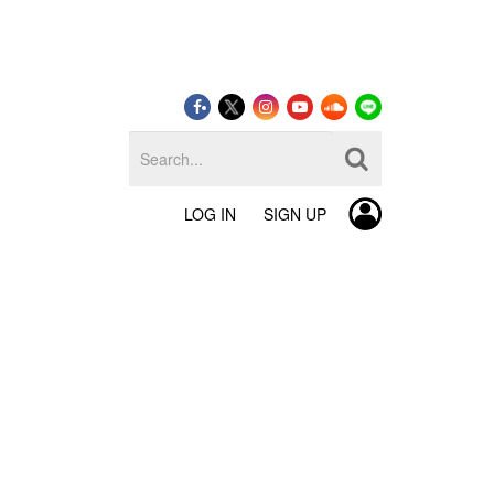
LOG IN
SIGN UP