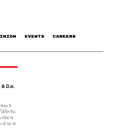
INION
EVENTS
CAREERS
 8 มิ.ย.
ช่อง 3
ด้ปักวัน
นวนิยาย
อนจะนำมาส