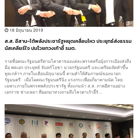
18 มิถุนายน 2019
ส.ส. อีสาน-ใต้พลังประชารัฐหยุดเคลื่อนไหว ประยุทธ์ส่งธรรม
นัสเคลียร์ใจ ปมโวยทวงเก้าอี้ รมต.
รายชื่อคณะรัฐมนตรีตามโควตาของแต่ละพรรคหรือมุ้งการเมืองส่งถึง
มือ พลเอก ประยุทธ์ จันทร์โอชา นายกรัฐมนตรี และเตรียมจัดทำขึ้น
ทูลเกล้าฯ ภายในเดือนมิถุนายนนี้ ตามคำให้สัมภาษณ์ของนายก
รัฐมนตรี เมื่อโผคณะรัฐมนตรีนิ่ง แรงกระเพื่อมก็มาตามนัด โดย
เฉพาะภายในพรรคพลังประชารัฐ ทั้งแกนนำ ส.ส. ภาคอีสานอย่าง
เอกราช ช่างเหลา ที่ออกมาทวงถามถึงโควตาเก้าอี้รั...