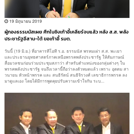
19 มิถุนายน 2019
ผู้กองธรรมนัสเผย ศึกในชิงเก้าอี้เคลียร์จบแล้ว หลัง ส.ส. พลัง
ประชารัฐอีสาน-ใต้ ขอเก้าอี้ รมต.
วันนี้ (19 มิ.ย.) ที่อาคารทีโอที ร.อ. ธรรมนัส พรหมเผ่า ส.ส. พะเยา
และประธานยุทธศาสตร์ภาคเหนือพรรคพลังประชารัฐ ให้สัมภาษณ์
สื่อมวลชนก่อนร่วมประชุมสภาว่า สำหรับตำแหน่งของกลุ่มต่างๆ ใน
พรรคพลังประชารัฐ จนถึงเวลานี้ถือว่าลงตัวหมดแล้ว เพราะ อุตตม สา
วนายน หัวหน้าพรรค และ สนธิรัตน์ สนธิจิรวงศ์ เลขาธิการพรรค ลง
มาดูแลเอง โดยได้มีการพูดคุยปรับความเข้าใจกัน ระบ...