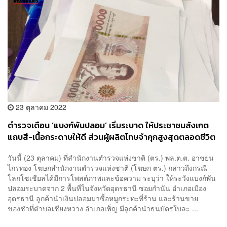
23 ตุลาคม 2022
ตำรวจเตือน ‘แบงก์พันปลอม’ เริ่มระบาด ให้ประชาชนสังเกต
แถบสี-เนื้อกระดาษให้ดี ส่วนผู้ผลิตโทษจำคุกสูงสุดตลอดชีวิต
วันนี้ (23 ตุลาคม) ที่สำนักงานตำรวจแห่งชาติ (ตร.) พล.ต.ต. อาชยน
ไกรทอง โฆษกสำนักงานตำรวจแห่งชาติ (โฆษก ตร.) กล่าวถึงกรณี
โลกโซเชียลได้มีการโพสต์ภาพและข้อความ ระบุว่า ให้ระวังแบงก์พัน
ปลอมระบาดจาก 2 พื้นที่ในจังหวัดอุดรธานี ซอยกำนัน อำเภอเมือง
อุดรธานี ลูกค้านำเงินปลอมมาซื้อหมูกระทะที่ร้าน และร้านขาย
ของชำที่ตำบลเชียงหวาง อำเภอเพ็ญ มีลูกค้านำธนบัตรใบละ ...