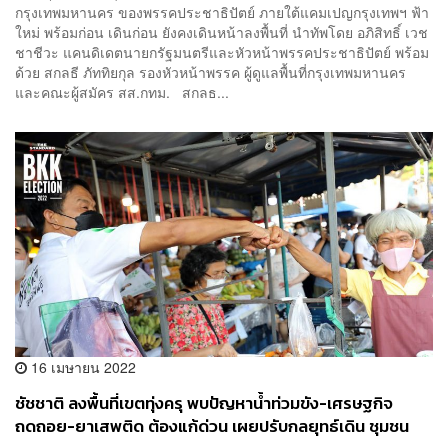
กรุงเทพมหานคร ของพรรคประชาธิปัตย์ ภายใต้แคมเปญกรุงเทพฯ ฟ้า
ใหม่ พร้อมก่อน เดินก่อน ยังคงเดินหน้าลงพื้นที่ นำทัพโดย อภิสิทธิ์ เวช
ชาชีวะ แคนดิเดตนายกรัฐมนตรีและหัวหน้าพรรคประชาธิปัตย์ พร้อม
ด้วย สกลธี ภัททิยกุล รองหัวหน้าพรรค ผู้ดูแลพื้นที่กรุงเทพมหานคร
และคณะผู้สมัคร สส.กทม. สกลธ...
16 เมษายน 2022
ชัชชาติ ลงพื้นที่เขตทุ่งครุ พบปัญหาน้ำท่วมขัง-เศรษฐกิจ
ถดถอย-ยาเสพติด ต้องแก้ด่วน เผยปรับกลยุทธ์เดิน ชุมชน