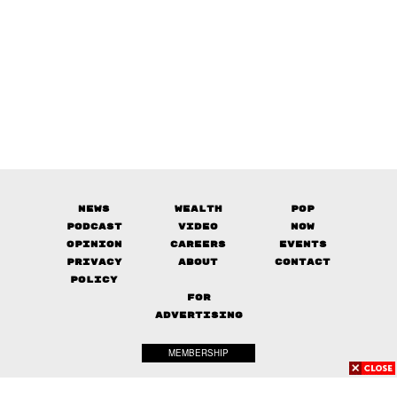
News
Wealth
Pop
Podcast
Video
Now
Opinion
Careers
Events
Privacy
About
Contact
Policy
FOR
ADVERTISING
MEMBERSHIP