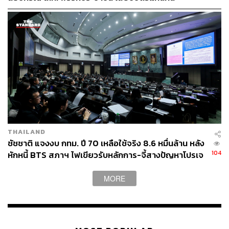
TAGS:
นโยบาย
เลือกตั้ง 2569
อภิสิทธิ์ เวชชาชีวะ
กรุงเทพมหานคร
พรรคประชาธิปัตย์
สกลธี ภัททิยกุล
ทุ่งครุ
74
THAILAND
ชัชชาติ แจงงบ กทม. ปี 70 เหลือใช้จริง 8.6 หมื่นล้าน หลัง
104
หักหนี้ BTS สภาฯ ไฟเขียวรับหลักการ-จี้สางปัญหาโปรเจ
ABOUT THE AUTHOR
กต์ล่าช้า
MORE
THE STANDARD TEAM
กองบรรณาธิการ THE STANDARD