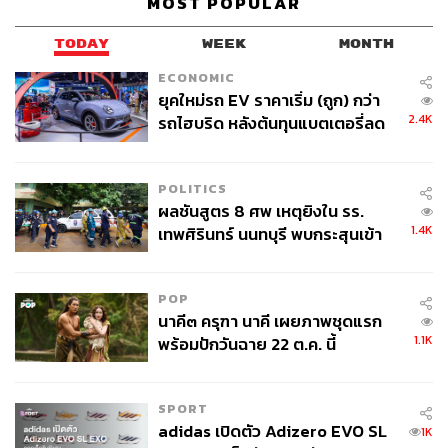
MOST POPULAR
TODAY
WEEK
MONTH
ECONOMIC
ยุคใหม่รถ EV ราคาเริ่ม (ถูก) กว่า
2.4K
รถไฮบริด หลังต้นทุนแบตเตอรี่ลด
ลง - จีนแห่บุกตลาดเกิดใหม่
POLITICS
ผลชันสูตร 8 ศพ เหตุยิงใน รร.
1.4K
เทพศิรินทร์ นนทบุรี พบกระสุนเข้า
จุดสำคัญ ‘ศีรษะ-หน้าอก’ ครูถูกยิง
4 นัด จากระยะไกล
POP
นาคี๓ ครุฑา นาคี เผยภาพชุดแรก
1.1K
พร้อมปักวันฉาย 22 ต.ค. นี้
SPORT
adidas เปิดตัว Adizero EVO SL
1K