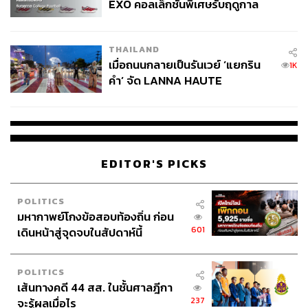
EXO คอลเล็กชันพิเศษรับฤดูกาล
College Football
THAILAND
เมื่อถนนกลายเป็นรันเวย์ ‘แยกริน
1K
คำ’ จัด LANNA HAUTE
COUTURE กลางสายฝน
EDITOR'S PICKS
POLITICS
มหากาพย์โกงข้อสอบท้องถิ่น ก่อน
601
เดินหน้าสู่จุดจบในสัปดาห์นี้
POLITICS
เส้นทางคดี 44 สส. ในชั้นศาลฎีกา
237
จะรู้ผลเมื่อไร