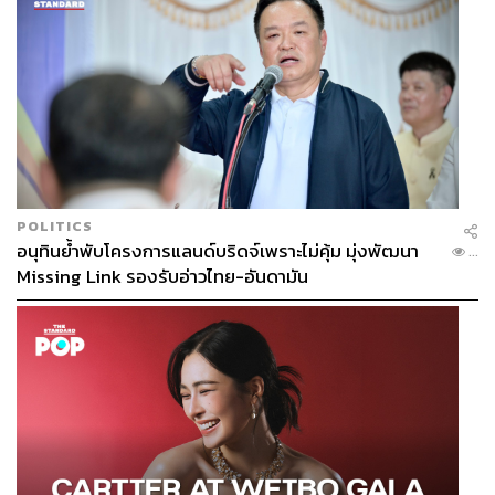
POLITICS
อนุทินย้ำพับโครงการแลนด์บริดจ์เพราะไม่คุ้ม มุ่งพัฒนา
...
Missing Link รองรับอ่าวไทย-อันดามัน