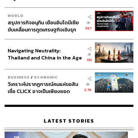
WORLD
สรุปภารกิจอนุทิน เยือนอินโดนีเซีย
557
ขับเคลื่อนการทูตเศรษฐกิจเชิงรุก
ประกาศหุ้นส่วนยุทธศาสตร์ไทย –
อินโดนีเซีย
Navigating Neutrality:
Thailand and China in the Age
191
of a New Global Order
BUSINESS
/
ECONOMIC
วิเคราะห์ปรากฏการณ์คนแห่ขอสิน
2.7K
เชื่อ CLICX อาจเป็นเพียงยอด
ภูเขาน้ำแข็ง ของปัญหาหนี้ครัว
เรือนไทยที่ถูกซุกไว้
LATEST STORIES