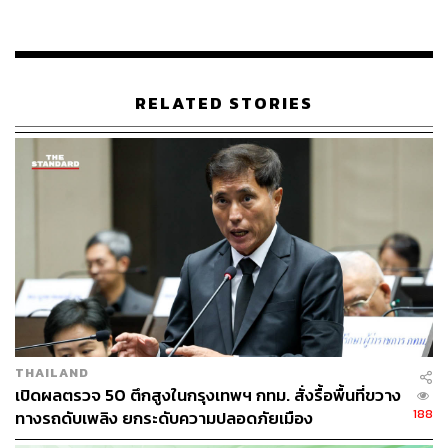
ดินแดง เพื่อช่วยหาเสียงให้กับ ศิริภา อินทวิเชียร ผู้สมัคร
หมายเลข 5
ส่วนในช่วงบ่าย คณะของพรรคประชาธิปัตย์จะเดินทางไปยัง
RELATED STORIES
เขต 25 (เขตทุ่งครุ เขตราษฎร์บูรณะ – ยกเว้นแขวงบางปะ
กอก) เพื่อลงพื้นที่ช่วย ชยิน พึ่งสาย ผู้สมัครหมายเลข 2 พบปะ
พี่น้องประชาชนย่านตลาดใหม่ทุ่งครุ (ประชาอุทิศ 59, 61)
และตลาดยิ่งรวย 76 (ประชาอุทิศ 76) เพื่อตอกย้ำความมุ่งมั่น
ในการดูแลคนกรุงเทพฯ ในทุกพื้นที่
THAILAND
เปิดผลตรวจ 50 ตึกสูงในกรุงเทพฯ กทม. สั่งรื้อพื้นที่ขวาง
188
ทางรถดับเพลิง ยกระดับความปลอดภัยเมือง