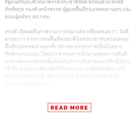
รัฐมนตรีและหัวหน้าพรรคประชาธิปัตย์ พร้อมด้วย สกลธี
ภัททิยกุล รองหัวหน้าพรรค ผู้ดูแลพื้นที่กรุงเทพมหานคร และ
คณะผู้สมัคร สส.กทม.
สกลธี เปิดเผยถึงภาพรวมการรณรงค์หาเสียงตลอด 11 วันที่
ผ่านมาว่า จากการลงพื้นที่พบปะพี่น้องประชาชนครอบคลุม
พื้นที่กรุงเทพมหานครทั้ง 33 เขต บรรยากาศเป็นไปอย่าง
คึกคักและอบอุ่น โดยประชาชนต่างเข้ามาแสดงความยินดี
สวมกอด และส่งรอยยิ้มต้อนรับการกลับมาของอภิสิทธิ์อย่าง
จริงใจ พร้อมส่งเสียงเชียร์ให้พรรคประชาธิปัตย์กลับมาบริ
หารประเทศอีกครั้ง ซึ่งสะท้อนให้เห็นถึงความเชื่อมั่นที่
ประชาชนมีต่อพรรค
“ผมได้ยินเสียงสะท้อนจากประชาชนในทุกพื้นที่ ต่างดีใจกับ
การกลับมาของท่านหัวหน้าพรรคอภิสิทธิ์ และนอกจากฐาน
READ MORE
เสียงแฟนคลับเดิมที่ยาวนานจะกลับมาให้การสนับสนุนแล้ว
เรายังเห็นพลังของประชาชนกลุ่มใหม่ๆ ที่ลุกขึ้นมาสนับสนุน
ทำให้ทั้งผู้บริหารและผู้สมัครทุกคนมีกำลังใจอย่างมากใน
การสู้ศึกเลือกตั้งครั้งนี้” สกลธี กล่าว