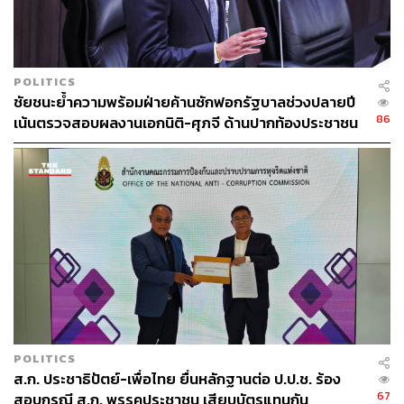
POLITICS
ชัยชนะย้ำความพร้อมฝ่ายค้านซักฟอกรัฐบาลช่วงปลายปี
86
เน้นตรวจสอบผลงานเอกนิติ-ศุภจี ด้านปากท้องประชาชน
POLITICS
ส.ก. ประชาธิปัตย์-เพื่อไทย ยื่นหลักฐานต่อ ป.ป.ช. ร้อง
67
สอบกรณี ส.ก. พรรคประชาชน เสียบบัตรแทนกัน