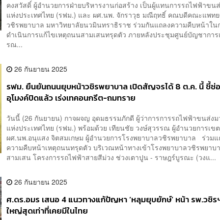
คงสวัสดิ์ ผู้อำนวยการฝ่ายบริหารงานก่อสร้าง เป็นผู้แทนการรถไฟฟ้าข
แห่งประเทศไทย (รฟม.) และ ผศ.นพ. จักราวุธ มณีฤทธิ์ คณบดีคณะแพท
วชิรพยาบาล มหาวิทยาลัยนวมินทราธิราช ร่วมกันแถลงความคืบหน้าใน
ดำเนินการแก้ไขเหตุถนนสามเสนทรุดตัว ภายหลังประชุมศูนย์บัญชาการ
รณ...
26 กันยายน 2025
รฟม. ยืนยันถนนยุบหน้าวชิรพยาบาล เปิดสัญจรได้ 8 ต.ค. นี้ ชี้ช่
อุโมงค์ปิดแล้ว เร่งเทคอนกรีต-ถมทราย
วันนี้ (26 กันยายน) กาจผจญ อุดมธรรมภักดี ผู้ว่าการการรถไฟฟ้าขนส่
แห่งประเทศไทย (รฟม.) พร้อมด้วย เทียนชัย วงษ์สุวรรณ ผู้อำนวยการเขต
ผศ.นพ.อนุแสง จิตสมเกษม ผู้อำนวยการโรงพยาบาลวชิรพยาบาล ร่วมแ
ความคืบหน้าเหตุถนนทรุดตัว บริเวณหน้าทางเข้าโรงพยาบาลวชิรพยาบ
สามเสน โครงการรถไฟฟ้าสายสีม่วง ช่วงเตาปูน - ราษฎร์บูรณะ (วงแ...
26 กันยายน 2025
ศ.ดร.อมร เสนอ 4 แนวทางแก้ปัญหา ‘หลุมยุบยักษ์’ หน้า รพ.วชิรฯ
ใหญ่สุดเท่าที่เคยมีในไทย