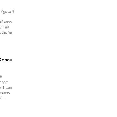
ะรัฐมนตรี
ง
เกิดการ
ยมี พล
ป้องกัน
ผิดชอบ
ติ
ชาการ
ล 1 และ
ราชการ
...