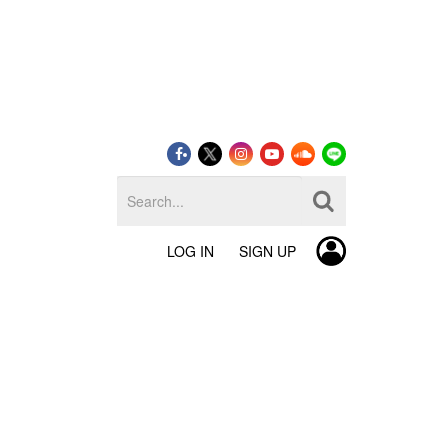
LOG IN
SIGN UP