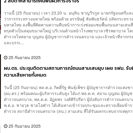
2 สัปดาห์สามารถคืนพื้นผิวการจราจร
วานนี้ (25 กันยายน) เวลา 23.20 น. อนุทิน ชาญวีรกูล นายกรัฐมนตรีแล
ว่าการกระทรวงมหาดไทย พร้อมด้วย อรรษิษฐ์ สัมพันธรัตน์ ปลัดกระทรว
มหาดไทย ลงพื้นที่ติดตามความคืบหน้าการเร่งซ่อมแซมพื้นถนนสามเสนที่
ทรุดตัวเป็นหลุมขนาดใหญ่ บริเวณด้านหน้าโรงพยาบาลวชิรพยาบาล โด
ตำรวจโทสยาม บุญสม ผู้บัญชาการตำรวจนครบาล และเจ้าหน้าที่จากกรม
และบรรเ...
25 กันยายน 2025
ผบ.ตร. ประชุมติดตามสถานการณ์ถนนสามเสนยุบ เผย รฟม. รับ
ความเสียหายทั้งหมด
วันนี้ (25 กันยายน) พล.ต.อ. กิตติ์รัฐ พันธุ์เพ็ชร ผู้บัญชาการตำรวจแห่งชา
(ผบ.ตร.) พร้อมคณะผู้บริหารระดับสูง ได้แก่ พล.ต.ท. สยาม บุญสม ผู้บัญ
ตำรวจนครบาล, พล.ต.ต. อัฏธพร วงศ์ศิริปรีดา ผู้บังคับการตำรวจนครบา
พ.ต.อ. ชายวุธ ชายโอฬาร ได้เดินทางเข้าร่วมประชุมและตรวจเยี่ยมข้า
ตำรวจ สถานีตำรวจนครบาล (สน.) สามเสน ที่ได้รับผลกระทบจากเหตุการ
25 กันยายน 2025