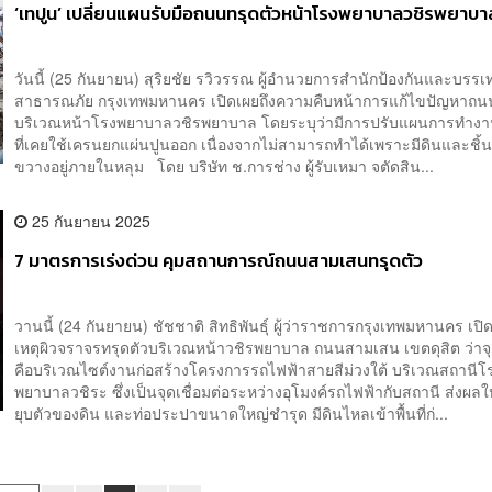
‘เทปูน’ เปลี่ยนแผนรับมือถนนทรุดตัวหน้าโรงพยาบาลวชิรพยาบา
วันนี้ (25 กันยายน) สุริยชัย รวิวรรณ ผู้อำนวยการสำนักป้องกันและบรรเ
สาธารณภัย กรุงเทพมหานคร เปิดเผยถึงความคืบหน้าการแก้ไขปัญหาถนน
บริเวณหน้าโรงพยาบาลวชิรพยาบาล โดยระบุว่ามีการปรับแผนการทำงา
ที่เคยใช้เครนยกแผ่นปูนออก เนื่องจากไม่สามารถทำได้เพราะมีดินและชิ้น
ขวางอยู่ภายในหลุม โดย บริษัท ช.การช่าง ผู้รับเหมา จตัดสิน...
25 กันยายน 2025
7 มาตรการเร่งด่วน คุมสถานการณ์ถนนสามเสนทรุดตัว
วานนี้ (24 กันยายน) ชัชชาติ สิทธิพันธุ์ ผู้ว่าราชการกรุงเทพมหานคร เปิ
เหตุผิวจราจรทรุดตัวบริเวณหน้าวชิรพยาบาล ถนนสามเสน เขตดุสิต ว่าจุด
คือบริเวณไซต์งานก่อสร้างโครงการรถไฟฟ้าสายสีม่วงใต้ บริเวณสถานีโ
พยาบาลวชิระ ซึ่งเป็นจุดเชื่อมต่อระหว่างอุโมงค์รถไฟฟ้ากับสถานี ส่งผลใ
ยุบตัวของดิน และท่อประปาขนาดใหญ่ชำรุด มีดินไหลเข้าพื้นที่ก่...