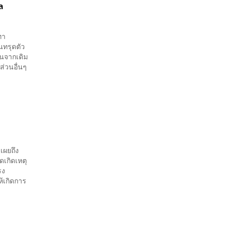
ล
ทา
ทรุดตัว
นจากเดิม
ส่วนอื่นๆ
ดเผยถึง
เกิดเหตุ
รง
ห้เกิดการ