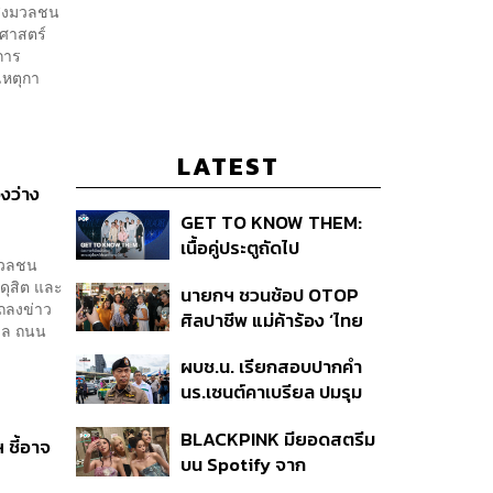
นส่งมวลชน
ยศาสตร์
การ
เหตุกา
LATEST
องว่าง
GET TO KNOW THEM:
เนื้อคู่ประตูถัดไป
งมวลชน
ดุสิต และ
นายกฯ ชวนช้อป OTOP
ถลงข่าว
ศิลปาชีพ แม่ค้าร้อง ‘ไทย
าล ถนน
ช่วยไทย พลัส’ สุดยอด
ผบช.น. เรียกสอบปากคำ
ถามมีต่อไหม นายกฯ ตอบ
นร.เซนต์คาเบรียล ปมรุม
‘เดี๋ยวจะพยายาม’
ทำร้ายเพื่อน-ใช้ปืนขู่ สั่ง
BLACKPINK มียอดสตรีม
ดำเนินคดีแล้ว
 ชี้อาจ
บน Spotify จาก
ประเทศไทยสูงถึง 536 ล้าน