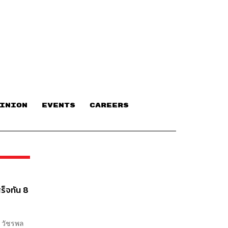
INION
EVENTS
CAREERS
ร็จทัน 8
ย วัชรพล