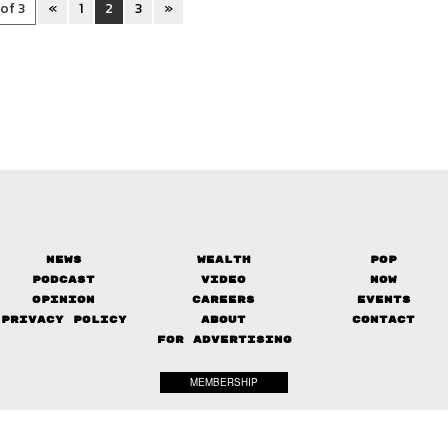
 of 3
«
1
2
3
»
News
Wealth
Pop
Podcast
Video
Now
Opinion
Careers
Events
Privacy Policy
About
Contact
FOR ADVERTISING
MEMBERSHIP