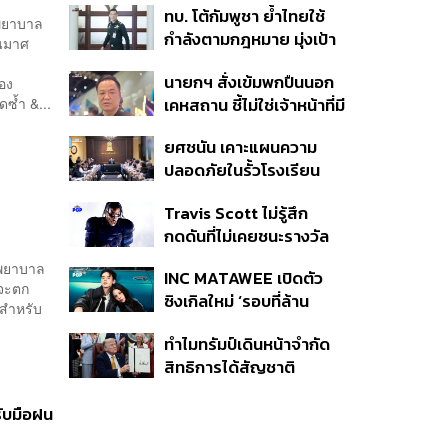
ทบ. โต้กัมพูชา ย้ำไทยใช้
ครั้ง ตลอด 10 ปีที่ผ่านมา
พยาบาล
กำลังตามกฎหมาย มุ่งเป้า
านมาศ
หมายทางทหาร ชี้ความเสีย
นายกฯ สั่งเข้มพกปืนนอก
อง
หายไทยไม่อาจลบด้วย
ดซ้ำ &...
เคหสถาน ชี้ไม่ใช่เจ้าหน้าที่มี
ข้อมูลบิดเบือน
โทษอุกฉกรรจ์ ปืนถูกขโมย
ยศชนัน เคาะแผนความ
ก่อเหตุ เจ้าของร่วมรับผิด
ปลอดภัยในรั้วโรงเรียน
90 วัน ส่งนักสุขภาพจิต
Travis Scott ไม่รู้สึก
ดูแล-คุมเข้มคัดกรองสิ่ง
กดดันที่ไม่เคยชนะรางวัล
ผิดกฎหมาย
แกรมมี่ แม้มีชื่อเข้าชิงมา
งพยาบาล
INC MATAWEE เปิดตัว
แล้ว 10 ครั้ง
าจะตก
ซิงเกิลใหม่ ‘รอบที่ล้าน
 สำหรับ
(Loop)’ ที่ได้ เน PERSES
ทำไมทรัมป์เดินหน้าจำกัด
มาแสดงในมิวสิกวิดีโอ
สิทธิการได้สัญชาติ
อเมริกันโดยกำเนิดอีกครั้ง
แม้ศาลสูงสุดเคยตัดสิน
รับมือฝน
คัดค้าน