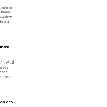
วกรรมสถาน
ารซ่อมแซม
ณะนี้การ
มีการเท
นตกกระ
 ลงพื้นที่
ลวชิร
้วกว่า
ูนบางส่วน
ดึก คาด