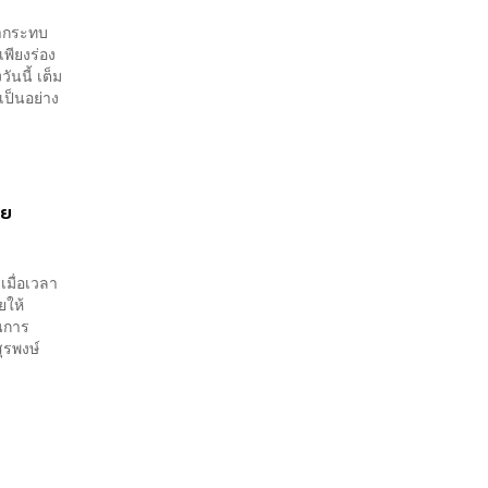
มากระทบ
เพียงร่อง
นนี้ เต็ม
เป็นอย่าง
ทย
เมื่อเวลา
ยให้
านการ
ุรพงษ์