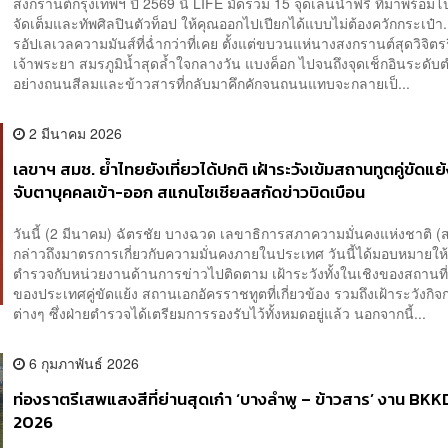
สงกรานต์กรุงเทพฯ ปี 2569 นี้ LIFE มัดรวม 15 จุดเล่นน้ำฟรี ที่มาพร้อมโ
จัดเต็มและทัพศิลปินตัวท็อป ให้คุณออกไปเปียกได้แบบไม่ต้องควักกระเป๋า
รอัปเลเวลความมันส์ที่ฉ่ำกว่าที่เคย ตั้งแต่ขบวนแห่นางสงกรานต์สุดวิจิตร
เจ้าพระยา สมรภูมิน้ำสุดล้ำใจกลางวัน แบงค็อก ไปจนถึงจุดเช็กอินระดั
อย่างถนนสีลมและข้าวสารที่กลับมาคึกคักจนถนนแทบจะกลายเป็...
2 มีนาคม 2026
เลขาฯ สมช. ย้ำไทยยังเที่ยวได้ปกติ เฝ้าระวังเข้มสถานทูตคู่ขัดแย
จับตาบุคคลเข้า-ออก สแกนโซเชียลสกัดข่าวบิดเบือน
วันนี้ (2 มีนาคม) ฉัตรชัย บางฉวด เลขาธิการสภาความมั่นคงแห่งชาติ (
กล่าวถึงมาตรการเกี่ยวกับความมั่นคงภายในประเทศ วันนี้ได้มอบหมายให้
ตำรวจกับหน่วยงานด้านการข่าวไปติดตาม เฝ้าระวังทั้งในเชิงของสถานที่
ของประเทศคู่ขัดแย้ง สถานเอกอัครราชทูตที่เกี่ยวข้อง รวมถึงเฝ้าระวังกิ
ต่างๆ ซึ่งฝ่ายตำรวจได้เตรียมการรองรับไว้ทั้งหมดอยู่แล้ว นอกจากนี้...
6 กุมภาพันธ์ 2026
ท่องราตรีเสพแสงสีที่ย่านสุดเก๋า ‘บางลำพู – ข้าวสาร’ งาน BK
2026