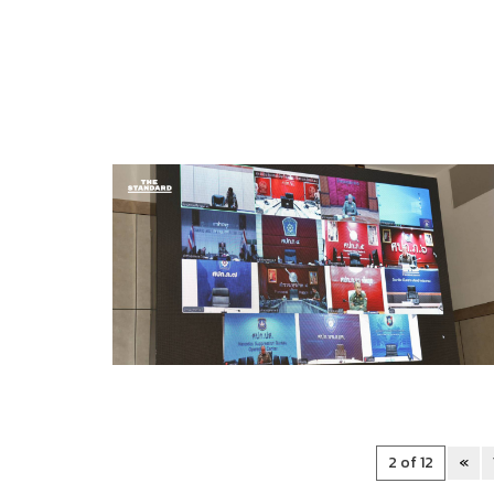
2 of 12
«