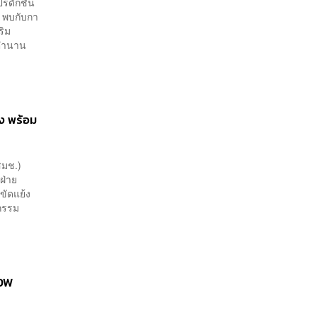
ปรดักชัน
. พบกับกา
ริม
บตำนาน
้ง พร้อม
สมช.)
ฝ่าย
ขัดแย้ง
จกรรม
KDW