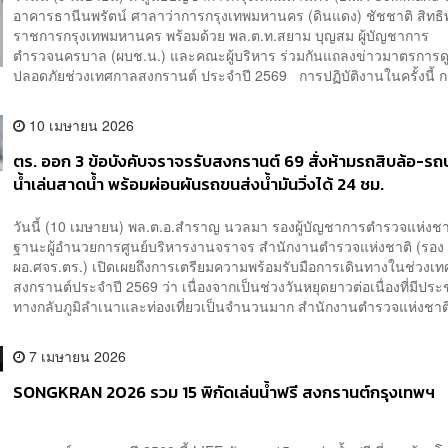
อาคารธานีนพรัตน์ ศาลาว่าการกรุงเทพมหานคร (ดินแดง) ชัชชาติ สิทธิพันธ
ราชการกรุงเทพมหานคร พร้อมด้วย พล.ต.ท.สยาม บุญสม ผู้บัญชาการ
ตำรวจนครบาล (ผบช.น.) และคณะผู้บริหาร ร่วมกันแถลงข่าวมาตรการ
ปลอดภัยช่วงเทศกาลสงกรานต์ ประจำปี 2569 การปฏิบัติงานในครั้งนี้ กร
10 เมษายน 2026
ตร. ออก 3 ข้อบังคับจราจรรับสงกรานต์ 69 สั่งห้ามรถสิบล้อ-รถ
น้ำเล่นสาดน้ำ พร้อมผ่อนผันรถขนส่งน้ำมันวิ่งได้ 24 ชม.
วันนี้ (10 เมษายน) พล.ต.อ.สำราญ นวลมา รองผู้บัญชาการตำรวจแห่งชา
ฐานะผู้อำนวยการศูนย์บริหารงานจราจร สำนักงานตำรวจแห่งชาติ (รอง 
ผอ.ศจร.ตร.) เปิดเผยถึงการเตรียมความพร้อมรับมือการเดินทางในช่วงเ
สงกรานต์ประจำปี 2569 ว่า เนื่องจากเป็นช่วงวันหยุดยาวต่อเนื่องที่มีปร
ทางกลับภูมิลำเนาและท่องเที่ยวเป็นจำนวนมาก สำนักงานตำรวจแห่งชาติจ
7 เมษายน 2026
SONGKRAN 2026 รวม 15 พิกัดเล่นน้ำฟรี สงกรานต์กรุงเทพฯ