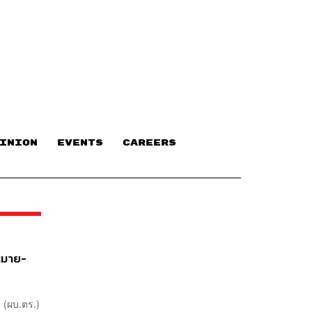
INION
EVENTS
CAREERS
ฎหมาย-
ิ (ผบ.ตร.)