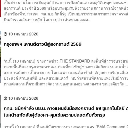
เป็นประธานในการเปิดศูนย์อำนวยการป้องกันและลดอุบัติเหตุทางถนนช
สงกรานต์ ประจำปี 2569 พร้อมประชุมรับฟังรายงานสถานการณ์จากหน่ว
เกี่ยวข้องทั่วประเทศ พล.ต.อ.กิตติ์รัฐ เปิดเผยภาพรวมสภาพการจราจรห
บินสำรวจเส้นทางหลัก โดยระบุว่า เส้นทางมอเตอ...
10 เมษายน 2026
กรุงเทพฯ เคานต์ดาวน์สู่สงกรานต์ 2569
วันนี้ (10 เมษายน) ช่างภาพข่าว THE STANDARD ลงพื้นที่สำรวจบรรย
หลายพื้นที่ของกรุงเทพมหานคร ก่อนที่จะเข้าสู่ช่วงการจัดกิจกรรมเล่นน้
สงกรานต์อย่างเป็นทางการ โดยเฉพาะแลนด์มาร์กสำคัญอย่างบริเวณสี่
ประสงค์ สวนลุมพินี และสยามสแควร์ พบว่าสถานที่หลายแห่งเริ่มมีการ
ตกแต่งสถานที่ตามธีมการจัดงานของตนเองอย่างสวยงาม ขณะเดียวกัน..
10 เมษายน 2026
กทม. ผนึกกำลัง บช.น. กางแผนรับมือสงกรานต์ 69 ชูเทคโนโลยี 
ใบหน้าสกัดจับผู้ต้องหา-คุมเข้มความปลอดภัยทั่วกรุง
วานนี้ (9 เมษายน) ที่ ศูนย์บัญชาการกรุงเทพมหานคร (BMA Command 