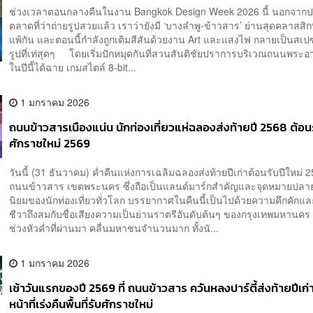
ช่วงเวลาตอนกลางคืนในงาน Bangkok Design Week 2026 นี้ นอกจาก
ตลาดที่ว่าถ่ายรูปสวยแล้ว เราว่ายังมี ‘บางลำพู-ข้าวสาร’ ย่านสุดคลาสสิกท
แพ้กัน และตอนนี้กำลังถูกเติมสีสันด้วยงาน Art และแสงไฟ กลายเป็นสเป
รูปที่เท่สุดๆ โดยเริ่มปักหมุดกันที่สวนสันติชัยปราการบริเวณถนนพระอาทิ
ในปีนี้ได้ฉาย เกมสไตล์ 8-bit...
1 มกราคม 2026
ถนนข้าวสารเนืองแน่น นักท่องเที่ยวแห่ฉลองส่งท้ายปี 2568 ต้อน
ศักราชใหม่ 2569
วันนี้ (31 ธันวาคม) ค่ำคืนแห่งการเฉลิมฉลองส่งท้ายปีเก่าต้อนรับปีใหม่ 25
ถนนข้าวสาร เขตพระนคร ซึ่งถือเป็นแลนด์มาร์กสำคัญและจุดหมายปล
นิยมของนักท่องเที่ยวทั่วโลก บรรยากาศในคืนนี้เป็นไปด้วยความคึกคักและ
ชีวาถึงสมกับชื่อเสียงความเป็นย่านราตรีอันดับต้นๆ ของกรุงเทพมหานคร 
ช่วงหัวค่ำที่ผ่านมา คลื่นมหาชนจำนวนมาก ทั้งนั...
1 มกราคม 2026
เช้าวันแรกของปี 2569 ที่ ถนนข้าวสาร ควันหลงปาร์ตี้ส่งท้ายปีเก่า
หน้าที่เร่งคืนพื้นที่รับศักราชใหม่