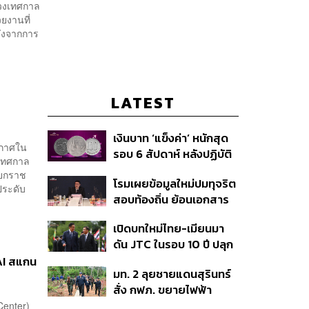
่วงเทศกาล
ยงานที่
ลังจากการ
LATEST
เงินบาท ‘แข็งค่า’ หนักสุด
ากาศใน
รอบ 6 สัปดาห์ หลังปฏิบัติ
ำเทศกาล
การแทรกแซงเยนของ
แยกราช
โรมเผยข้อมูลใหม่ปมทุจริต
สหรัฐฯ-ญี่ปุ่น Standard
ประดับ
สอบท้องถิ่น ย้อนเอกสาร
Chartered เปิดเป้าสิ้นปีนี้
.
ประชุมปี 2567 พบชื่อ
จ่อแข็งต่อแตะ 32.50 บาท
เปิดบทใหม่ไทย-เมียนมา
อนุทิน จ่อสอบต่อเอี่ยว
ต่อดอลลาร์
ดัน JTC ในรอบ 10 ปี ปลุก
ตัดตอน ม.บูรพา หรือไม่
‘เส้นเลือดใหญ่’ ค้า
AI สแกน
มท. 2 ลุยชายแดนสุรินทร์
ชายแดน ท่าเรือน้ำลึก
สั่ง กฟภ. ขยายไฟฟ้า
ทวาย
‘ปราสาทตาควาย–เนิน
Center)