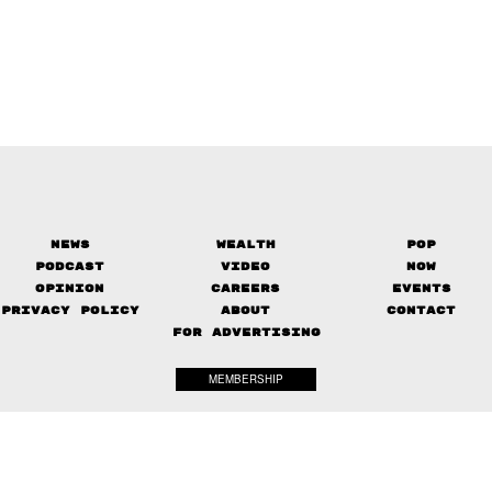
News
Wealth
Pop
Podcast
Video
Now
Opinion
Careers
Events
Privacy Policy
About
Contact
FOR ADVERTISING
MEMBERSHIP