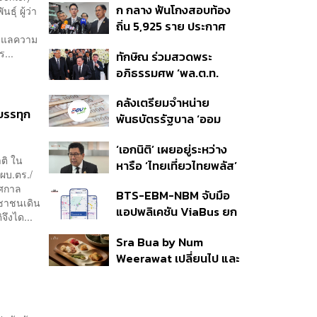
ก กลาง ฟันโกงสอบท้อง
ุ์ ผู้ว่า
350’ เสริมความมั่นคง
ถิ่น 5,925 ราย ประกาศ
ชายแดน
ดูแลความ
บัญชีใหม่ 7 ส.ค. ส่วน 97
...
ทักษิณ ร่วมสวดพระ
ราย รอ ป.ป.ช. ขีดเส้นแล้ว
อภิธรรมศพ ‘พล.ต.ท.
เสร็จ 31 ส.ค.
ผ่อน’ บิดา ‘พักตร์พิไล ทวี
คลังเตรียมจำหน่าย
สิน’ สิริอายุ 103 ปี แกนนำ
บรรทุก
พันธบัตรรัฐบาล ‘ออม
เพื่อไทย-บุคคลหลาก
พลัส’ รอบถัดไป เร็วสุด 4
วงการร่วมอาลัย
‘เอกนิติ’ เผยอยู่ระหว่าง
ก.ย.นี้ อาจเพิ่มสัดส่วนการ
ติ ใน
หารือ ‘ไทยเที่ยวไทยพลัส’
ขายแบบ Small Lot First
ผบ.ตร./
มีสิทธิใช้งบจากเงินกู้ 4
มากขึ้น
ทศกาล
BTS-EBM-NBM จับมือ
แสนล้าน มั่นใจงบต่อ ‘ไทย
ะชาชนเดิน
แอปพลิเคชัน ViaBus ยก
ช่วยไทย พลัส’ เฟส 2 มี
ึงได...
ระดับการติดตามตำแหน่ง
เพียงพอ
Sra Bua by Num
รถไฟฟ้า 3 สายแบบเรียล
Weerawat เปลี่ยนไป และ
ไทม์
นี่คือเหตุผลที่เราควรกลับ
ไปอีกครั้ง