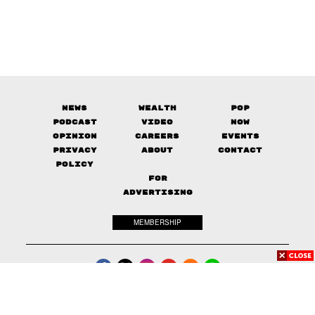
News
Wealth
Pop
Podcast
Video
Now
Opinion
Careers
Events
Privacy
About
Contact
Policy
FOR
ADVERTISING
MEMBERSHIP
© 2017-
2026
The Standard. All rights reserved.