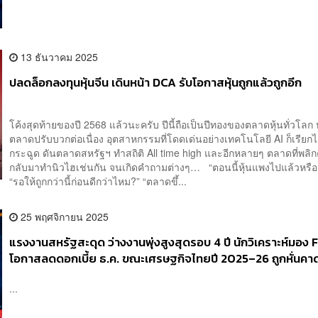
13 ธันวาคม 2025
ปลดล็อกลงทุนหุ้นจีน เดินหน้า DCA รับโอกาสหุ้นถูกแล้วถูกอีก
โค้งสุดท้ายของปี 2568 แล้วนะครับ ปีนี้ถือเป็นปีทองของตลาดหุ้นทั่วโลก
ตลาดปรับบวกต่อเนื่อง อุตสาหกรรมที่โดดเด่นอย่างเทคโนโลยี AI ก็เรียกได้
กระฉูด ดันตลาดสหรัฐฯ ทำสถิติ All time high และอีกหลายๆ ตลาดที่พลิก
กลับมาทำนิวไฮเช่นกัน จนเกิดคำถามต่างๆ… “ตอนนี้หุ้นแพงไปแล้วหรือ
“รอให้ถูกกว่านี้ก่อนดีกว่าไหม?” “ตลาดขึ้...
25 พฤศจิกายน 2025
แรงงานสหรัฐสะดุด ว่างงานพุ่งสูงสุดรอบ 4 ปี นักวิเคราะห์มอง F
โอกาสลดดอกเบี้ย ธ.ค. ขณะเศรษฐกิจไทยปี 2025–26 ถูกหั่นคา
โตเหลือ 1.8% และ 1.4%
...