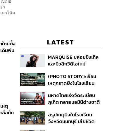
ไปเมื่อ
เดียว
 แนวโน้ม
LATEST
ใหม่ตั้ง
บเดิมพัน
MARQUISE ปล่อยซิงเกิล
และมิวสิกวิดีโอใหม่
IRONIC ที่เสียดสีความ
(PHOTO STORY): ย้อน
สัมพันธ์สุด Toxic
เหตุกราดยิงในโรงเรียน
ต่างประเทศ ที่ผู้ก่อเหตุเป็น
มหาดไทยเร่งจัดระเบียบ
นักเรียน
ภูเก็ต ทลายนอมินีต่างชาติ
เหตุ
คุมเจ็ตสกี สางบริษัทฮุบ
ื่อมั่น
สรุปเหตุยิงในโรงเรียน
ที่ดิน เคลียร์ใบอนุญาต
จังหวัดนนทบุรี เสียชีวิต
โรงแรมค้าง 7 ปี
รวม 8 ราย โฆษก ตร. เผย