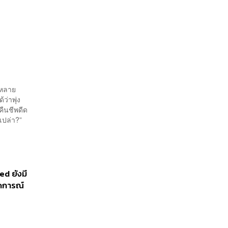
 หลาย
ว่าพุ่ง
คืนชีพดีด
เปล่า?”
ed ยังมี
ดการณ์