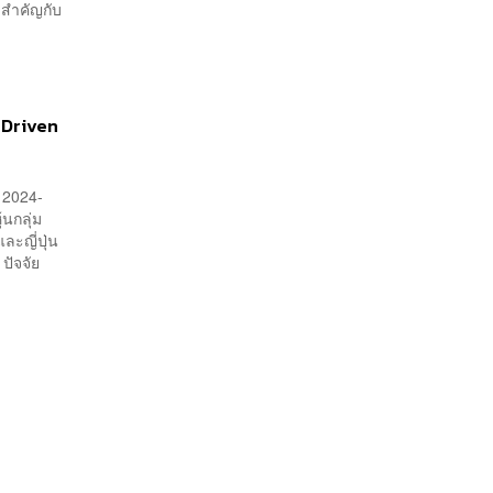
สำคัญกับ
 Driven
ี 2024-
้นกลุ่ม
ละญี่ปุ่น
ปัจจัย