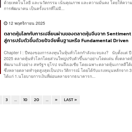
ด้วยเทคโนโลยี และนวัตกรรม เน้นคุณภาพ และความมั่นคง โดยให้ความ
การพัฒนาคน เป็นครั้งแรกที่ไม่มี...
12 พฤศจิกายน 2025
ตลาดหุ้นโลกกับการเปลี่ยนผ่านของตลาดหุ้นจีนจาก Sentiment
สู่การปรับตัวขึ้นด้วยปัจจัยพื้นฐานหรือ Fundamental Driven
Chapter I : ปีทองของการลงทุนในหุ้นทั่วโลกกำลังจะจบลง? นับตั้งแต่ ป
2025 ตลาดหุ้นทั่วโลกโดยส่วนใหญ่ปรับตัวขึ้นมาอย่างโดดเด่น ทั้งตลาดหุ
พัฒนาแล้วอย่าง สหรัฐฯ ยุโรป จนถึงเอเชีย โดยเฉพาะตลาดหุ้นเกาหลีใต้แ
ซึ่งหลายตลาดทำจุดสูงสุดเป็นประวัติการณ์ โดยได้รับแรงหนุนหลักจาก 3 
ได้แก่ 1.นโยบายการเงินที่ผ่อนคลายจากธนาคารก...
3
...
10
20
...
»
LAST »