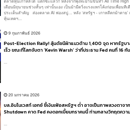
ตลาดหุ้นเกาหลีใต้’ แตกซะแล้ว!! หลังจากพุ่งทะยานขึ้นทำ All Time High 
เดือนมิถุนายนช่วงสั้นๆ เท่านั้นเอง เป็นม้ามืดวิ่งแรงแหกโค้งก่อนเพื่อนที
ประเด็นสำคัญ ส่องตลาด AI ฟองสบู่… หลัง ‘สหรัฐฯ - เกาหลีตกม้าตาย’
หุ้นเทคฯ...
9 กุมภาพันธ์ 2026
Post-Election Rally! ลุ้นดัชนีฝ่าแนวต้าน 1,400 จุด หากรัฐบาล
เร็ว ขณะที่โลกจับตา ‘Kevin Warsh’ ว่าที่ประธาน Fed คนที่ 16 กั
ดอกเบี้ยต่ำยุค AI Boom
...
20 มกราคม 2026
บล.อินโนเวสท์ เอกซ์ ชี้เงินเฟ้อสหรัฐฯ ต่ำ อาจเป็นภาพลวงตาจาก
Shutdown คาด Fed คงดอกเบี้ยมกราคมนี้ ท่ามกลางวิกฤตความเช
จับตาทองคำมีสิทธิพุ่งแตะ 5,000 ดอลลาร์ต่อออนซ์
...