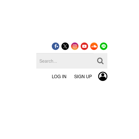
LOG IN
SIGN UP