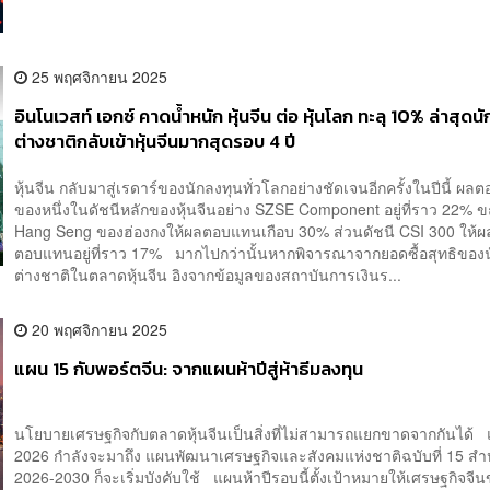
25 พฤศจิกายน 2025
อินโนเวสท์ เอกซ์ คาดน้ำหนัก หุ้นจีน ต่อ หุ้นโลก ทะลุ 10% ล่าสุดน
ต่างชาติกลับเข้าหุ้นจีนมากสุดรอบ 4 ปี
หุ้นจีน กลับมาสู่เรดาร์ของนักลงทุนทั่วโลกอย่างชัดเจนอีกครั้งในปีนี้ ผ
ของหนึ่งในดัชนีหลักของหุ้นจีนอย่าง SZSE Component อยู่ที่ราว 22% ขณ
Hang Seng ของฮ่องกงให้ผลตอบแทนเกือบ 30% ส่วนดัชนี CSI 300 ให้ผ
ตอบแทนอยู่ที่ราว 17% มากไปกว่านั้นหากพิจารณาจากยอดซื้อสุทธิของ
ต่างชาติในตลาดหุ้นจีน อิงจากข้อมูลของสถาบันการเงินร...
20 พฤศจิกายน 2025
แผน 15 กับพอร์ตจีน: จากแผนห้าปีสู่ห้าธีมลงทุน
นโยบายเศรษฐกิจกับตลาดหุ้นจีนเป็นสิ่งที่ไม่สามารถแยกขาดจากกันได้ แ
2026 กำลังจะมาถึง แผนพัฒนาเศรษฐกิจและสังคมแห่งชาติฉบับที่ 15 สำห
2026-2030 ก็จะเริ่มบังคับใช้ แผนห้าปีรอบนี้ตั้งเป้าหมายให้เศรษฐกิจจีน