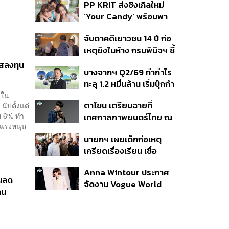
PP KRIT ส่งซิงเกิลใหม่
ปมค้นประวัติคดีกราดยิงที่
‘Your Candy’ พร้อมพา
สหรัฐฯ
ต้าเหนิง และ ณิชา ร่วมมิว
จับตาคดีเยาวชน 14 ปี ก่อ
สิกวิดีโอ
เหตุยิงในห้าง กรมพินิจฯ ชี้
ประพฤติดี-รับการรักษาต่อ
แสลงทุน
บางจากฯ Q2/69 ทำกำไร
เนื่อง ประเมินปล่อยตัว
ทะลุ 1.2 หมื่นล้าน เริ่มบุ๊กกำ
ไร ‘SAF’ เชิงพาณิชย์ครั้ง
ีใน
ตาโขน เตรียมฉายที่
นับตั้งแต่
แรก หนุนรายได้ครึ่งปีทะลุ
อบ 6% ทำ
เทศกาลภาพยนตร์ไทย ณ
3.2 แสนล้าน
 แรงหนุน
ประเทศบราซิล
นายกฯ เผยเด็กก่อเหตุ
เครียดเรื่องเรียน เชื่อ
เตรียมการเป็นขั้นตอน ชี้มี
Anna Wintour ประกาศ
กระสุนอีกกว่า 30 นัด หาก
อนลด
จัดงาน Vogue World
ไม่จบชีวิตตัวเองอาจสูญ
าน
2027 ที่ซานฟรานซิสโก
เสียเพิ่ม