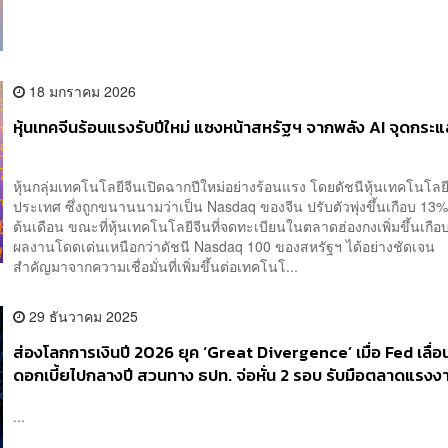
18 มกราคม 2026
หุ้นเทคจีนร้อนแรงรับปีใหม่ แซงหน้าสหรัฐฯ จากพลัง AI จุดกระ
หุ้นกลุ่มเทคโนโลยีจีนเปิดฉากปีใหม่อย่างร้อนแรง โดยดัชนีหุ้นเทคโนโลย
ประเทศ ซึ่งถูกขนานนามว่าเป็น Nasdaq ของจีน ปรับตัวพุ่งขึ้นเกือบ 13% 
ต้นเดือน ขณะที่หุ้นเทคโนโลยีจีนที่จดทะเบียนในตลาดฮ่องกงเพิ่มขึ้นเกื
ผลงานโดดเด่นเหนือกว่าดัชนี Nasdaq 100 ของสหรัฐฯ ได้อย่างชัดเจน
สำคัญมาจากความเชื่อมั่นที่เพิ่มขึ้นต่อเทคโนโ...
29 ธันวาคม 2025
ส่องโลกการเงินปี 2026 ยุค ‘Great Divergence’ เมื่อ Fed เลื่
ดอกเบี้ยไปกลางปี สวนทาง ธปท. จ่อหั่น 2 รอบ รับมือตลาดแรงง
อ่อนแอและเงินทุนเคลื่อนย้ายผันผวน
...