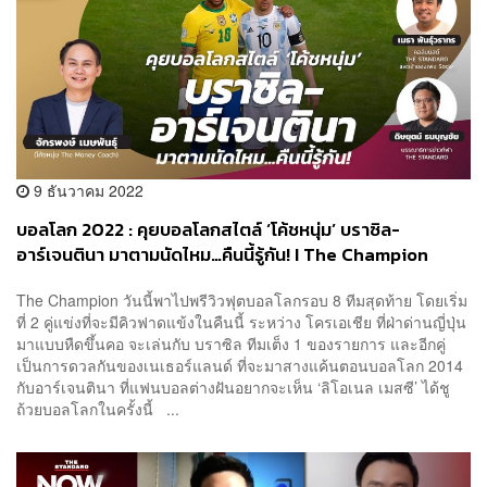
9 ธันวาคม 2022
บอลโลก 2022 : คุยบอลโลกสไตล์ ‘โค้ชหนุ่ม’ บราซิล-
อาร์เจนตินา มาตามนัดไหม…คืนนี้รู้กัน! I The Champion
The Champion วันนี้พาไปพรีวิวฟุตบอลโลกรอบ 8 ทีมสุดท้าย โดยเริ่ม
ที่ 2 คู่แข่งที่จะมีคิวฟาดแข้งในคืนนี้ ระหว่าง โครเอเชีย ที่ฝ่าด่านญี่ปุ่น
มาแบบหืดขึ้นคอ จะเล่นกับ บราซิล ทีมเต็ง 1 ของรายการ และอีกคู่
เป็นการดวลกันของเนเธอร์แลนด์ ที่จะมาสางแค้นตอนบอลโลก 2014
กับอาร์เจนตินา ที่แฟนบอลต่างฝันอยากจะเห็น ‘ลิโอเนล เมสซี’ ได้ชู
ถ้วยบอลโลกในครั้งนี้ ...