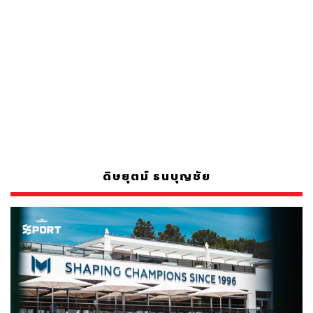
ดิษยุตม์ ธนบุญชัย