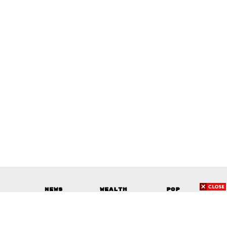
News
Wealth
Pop
Podcast
Video
Now
Opinion
Careers
Events
Privacy
About
Contact