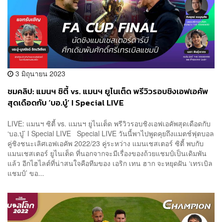
3 มิถุนายน 2023
ชมคลิป: แมนฯ ซิตี้ vs. แมนฯ ยูไนเต็ด พรีวิวรอบชิงเอฟเอคัพ
สุดเดือดกับ ‘บอ.บู๋’ I Special LIVE
LIVE: แมนฯ ซิตี้ vs. แมนฯ ยูไนเต็ด พรีวิวรอบชิงเอฟเอคัพสุดเดือดกับ
‘บอ.บู๋’ I Special LIVE Special LIVE วันนี้พาไปพูดคุยถึงแมตช์ฟุตบอล
คู่ชิงชนะเลิศเอฟเอคัพ 2022/23 คู่ระหว่าง แมนเชสเตอร์ ซิตี้ พบกับ
แมนเชสเตอร์ ยูไนเต็ด ที่นอกจากจะมีเรื่องของถ้วยแชมป์เป็นเดิมพัน
แล้ว อีกไฮไลต์ที่น่าสนใจคือทีมของ เอริก เทน ฮาก จะหยุดฝัน ‘เทรเบิล
แชมป์’ ขอ...