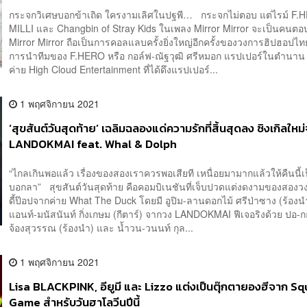
กระจกวิเศษบอกข้าเถิด ใครงามเลิศในปฐพี… กระจกไม่ตอบ แต่ไรม์ F.
MILLI และ Changbin of Stray Kids ในเพลง Mirror Mirror จะเป็นคน
Mirror Mirror ถือเป็นการคอลแลบครั้งยิ่งใหญ่อีกครั้งของวงการฮิปฮอปไ
การนำทีมของ F.HERO หรือ กอล์ฟ-ณัฐวุฒิ ศรีหมอก แรปเปอร์ในตำนาน 
ค่าย High Cloud Entertainment ที่ได้ดึงแรปเปอร์...
1 พฤศจิกายน 2021
‘สุขสันต์วันสุดท้าย’ เฉลิมฉลองแด่ความรักที่สิ้นสุดลง ซิงเกิลใหม
LANDOKMAI feat. Whal & Dolph
“ไกลเกินพอแล้ว เรื่องของสองเราควรพอเสียที เหนื่อยมามากแล้วให้คืนนี้เ
บอกลา” สุขสันต์วันสุดท้าย คือคอมบิเนชันที่เจ็บปวดแต่งดงามของสองว
ดี้ป๊อปจากค่าย What The Duck โดยมี อูปิม-ลานดอกไม้ ศรีป่าซาง (ร้อง
แอนท์-มนัสนันท์ กิ่งเกษม (กีตาร์) จากวง LANDOKMAI ฟีเจอริงด้วย ปอ-
จ้องสุวรรณ (ร้องนำ) และ น้ำวน-วนนท์ กุล...
1 พฤศจิกายน 2021
Lisa BLACKPINK, อียูมี และ Lizzo แต่งเป็นตุ๊กตายองฮีจาก Sq
Game สำหรับวันฮาโลวีนปีนี้