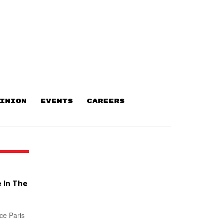
INION
EVENTS
CAREERS
le In The
ce Paris