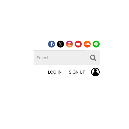
LOG IN
SIGN UP