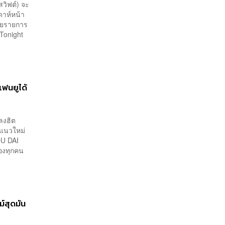
สวิฟต์) จะ
ดาห์หน้า
ลายรายการ
 Tonight
ฟนยูได้
ลงฮิต
ีแนวใหม่
OU DAI
ของทุกคน
ม์สุดมัน