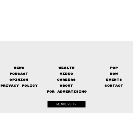
News
Wealth
Pop
Podcast
Video
Now
Opinion
Careers
Events
Privacy Policy
About
Contact
FOR ADVERTISING
MEMBERSHIP