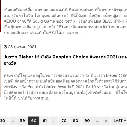
เมื่อสุดสัปดาห์ที่ผ่านมา หลายคนคงได้เห็นคนดังต่างลุกขึ้นมาแต่งตัวชุดแฟ
ฉลองวันฮาโลวีน โดยชุดยอดฮิตประจำปีนี้ก็ต้องยกให้ตุ๊กตาเด็กหญิงจาก
AEIOU จากซีรีส์ Squid Game ของ Netflix เริ่มกันที่ Lisa BLACKPINK ที่ป
เป็นตุ๊กตายองฮีผ่านรูปและคลิปวิดีโอทางอินสตาแกรมส่วนตัว โดยเธอสา
รายละเอียดจากต้นฉบับในซีรีส์ได้อย่างครบถ...
28 ตุลาคม 2021
Justin Bieber ได้เข้าชิง People’s Choice Awards 2021 มาก
รางวัล
หลังจากที่โลดแล่นอยู่ในวงการเพลงมานานกว่า 12 ปี Justin Bieber (จัสติ
เบอร์) ก็ตอกย้ำความเป็นศิลปินยอดนิยมตลอดกาลอีกครั้งด้วยการได้รับกา
เข้าชิงรางวัล People’s Choice Awards ปี 2021 ถึง 10 รางวัลในกลุ่มด
ป๊อปคัลเจอร์ ซึ่งนับว่าเยอะที่สุดแล้วในหมู่รายชื่อผู้เข้าชิงทั้งหมด นี่ไม่ใ
ในปีนี้ที่เขาได้รับการเสนอ...
30
...
59
60
61
...
70
80
90
...
»
LAST »