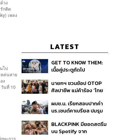
ด์วง
รักติด
Sky) เพลง
LATEST
GET TO KNOW THEM:
่นไป
เนื้อคู่ประตูถัดไป
ำหล่นหาย
ของ
นายกฯ ชวนช้อป OTOP
ันที่ 10
ศิลปาชีพ แม่ค้าร้อง ‘ไทย
ช่วยไทย พลัส’ สุดยอด
ผบช.น. เรียกสอบปากคำ
ถามมีต่อไหม นายกฯ ตอบ
นร.เซนต์คาเบรียล ปมรุม
‘เดี๋ยวจะพยายาม’
ทำร้ายเพื่อน-ใช้ปืนขู่ สั่ง
BLACKPINK มียอดสตรีม
ดำเนินคดีแล้ว
บน Spotify จาก
ประเทศไทยสูงถึง 536 ล้าน
ทักษะการ