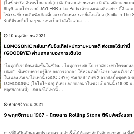
(ไอซ์-พาริส อินทรโกมาลย์สุต) ศิลปินจากค่ายนาดาว มิวสิค อดีตบอยแบน
9by9 และโปรเจกต์ JAYLERR x Ice Paris เจ้าของเพลงฮิตอย่าง ดี๊ดี และ 
ไซเรน ที่ประเดิมซิงเกิลเดี่ยวแรกกับเพลง รอยยิ้มไกลไกล (Smile In The 
รักที่มีรอยยิ้มไกลๆ ของเธอเป็นกำลังใจเสมอ ...
10 พฤศจิกายน 2021
LOMOSONIC กลับมากับซิงเกิลใหม่ความหมายดี ส่งเธอได้เท่านี้
(GOODBYE) คำบอกลาของการเติบโต
“ในทุกปีเรามีคนเพิ่มขึ้นในชีวิต… ในทุกการเติบโต เรามักจะทำใครตกหล
เสมอ” ซึมซาบความรู้สึกของการจากลา ให้หวนคิดถึงใครบางคนที่เราท
ในเพลง ส่งเธอได้เท่านี้ (GOODBYE) ซิงเกิลลำดับที่ 2 จากอัลบั้มชุดที่ 5 
LOMOSONIC (โลโมโซนิก) ที่เพิ่งปล่อยออกมาในช่วงเย็นวันนี้ (18.00 น. ว
พฤศจิกายนนี้) ส่งเธอได้เท่านี้ ...
9 พฤศจิกายน 2021
9 พฤศจิกายน 1967 – นิตยสาร Rolling Stone ตีพิมพ์ครั้งแรก
การที่ศิลปินสักคนจะประสบความสำเร็จได้ต้องอาศัยปัจจัยหลายอย่าง ทั้ง