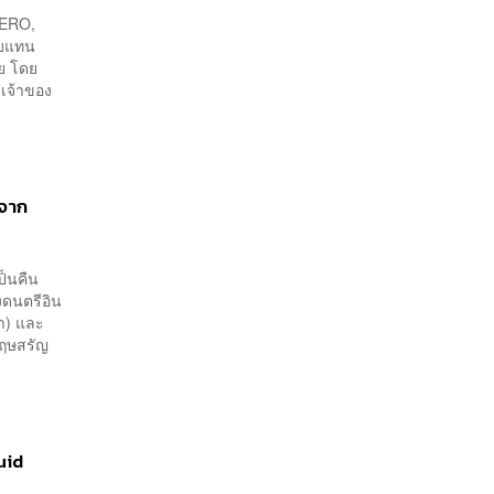
HERO,
ตอบแทน
ทย โดย
เจ้าของ
่จาก
ป็นคืน
งดนตรีอิน
นำ) และ
กฤษสรัญ
uid