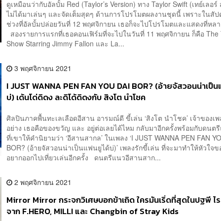
ดูเหมือนว่ากับอัลบั้ม Red (Taylor’s Version) ทาง Taylor Swift (เทย์เลอร์ 
ไม่ได้มาเล่นๆ และจัดเต็มสุดๆ ด้านการโปรโมตผลงานชุดนี้ เพราะในสัป
ช่วงที่อัลบั้มปล่อยวันที่ 12 พฤศจิกายน เธอก็จะไปโปรโมตและแสดงที่ห
สองรายการแรกที่เธอคอนเฟิร์มที่จะไปในวันที่ 11 พฤศจิกายน ก็คือ The
Show Starring Jimmy Fallon และ La...
3 พฤศจิกายน 2021
I JUST WANNA PEN FAN YOU DAI BOR? (อ้ายจัสวอนน่าเป็นแ
บ่) เด้นโด่ดิดง ละดิโด้ดิดงกับ สิงโต นำโชค
ศิลปินภาคพื้นทะเลเลือดอีสาน อารมณ์ดี ขี้เล่น ‘สิงโต นำโชค’ เจ้าของเพ
อย่าง เธอคือของขวัญ และ อยู่ต่อเลยได้ไหม กลับมาอีกครั้งพร้อมกับดนตร
ที่เขาให้คำนิยามว่า ‘อีสานสากล’ ในเพลง ‘I JUST WANNA PEN FAN Y
BOR? (อ้ายจัสวอนน่าเป็นแฟนยูได้บ่)’ เพลงรักขี้เล่น ที่จะมาทำให้หัวใจ
อยากออกไปเที่ยวเล่นอีกครั้ง ดนตรีแนวอีสานสาก...
2 พฤศจิกายน 2021
Mirror Mirror กระจกวิเศษบอกข้าเถิด ใครมันเริ่ดที่สุดในปฐพี ไร
จาก F.HERO, MILLI และ Changbin of Stray Kids