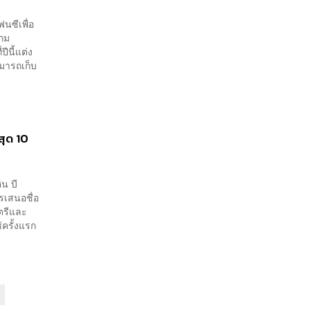
นซีเพื่อ
เกม
ีนี้แต่ง
มารถเก็บ
สุด 10
น บี
รเสนอชื่อ
นตรีและ
ช่ครั้งแรก