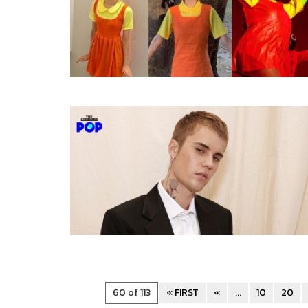
60 of 113
« FIRST
«
...
10
20