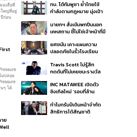
ทบ. โต้กัมพูชา ย้ำไทยใช้
งสื่อที่
ครั้ง ตลอด 10 ปีที่ผ่านมา
ญ่ที่อยู่
กำลังตามกฎหมาย มุ่งเป้า
ปีก่อน
หมายทางทหาร ชี้ความเสีย
นายกฯ สั่งเข้มพกปืนนอก
หายไทยไม่อาจลบด้วย
เคหสถาน ชี้ไม่ใช่เจ้าหน้าที่มี
ข้อมูลบิดเบือน
โทษอุกฉกรรจ์ ปืนถูกขโมย
ยศชนัน เคาะแผนความ
ก่อเหตุ เจ้าของร่วมรับผิด
First
ปลอดภัยในรั้วโรงเรียน
90 วัน ส่งนักสุขภาพจิต
Travis Scott ไม่รู้สึก
ดูแล-คุมเข้มคัดกรองสิ่ง
 Pressure
กดดันที่ไม่เคยชนะรางวัล
ผิดกฎหมาย
ไม่ปล่อย
แกรมมี่ แม้มีชื่อเข้าชิงมา
Pressure
INC MATAWEE เปิดตัว
แล้ว 10 ครั้ง
นๆ ได้
ซิงเกิลใหม่ ‘รอบที่ล้าน
(Loop)’ ที่ได้ เน PERSES
ทำไมทรัมป์เดินหน้าจำกัด
มาแสดงในมิวสิกวิดีโอ
สิทธิการได้สัญชาติ
อเมริกันโดยกำเนิดอีกครั้ง
ลาย
แม้ศาลสูงสุดเคยตัดสิน
Well
คัดค้าน