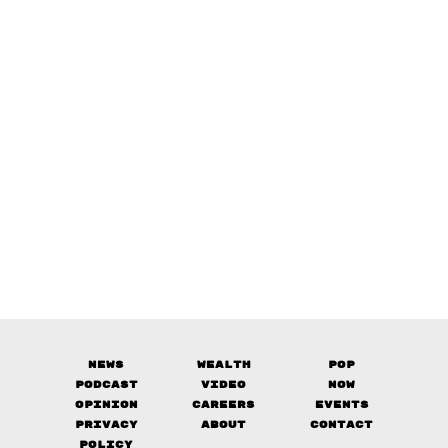
News
Wealth
Pop
Podcast
Video
Now
Opinion
Careers
Events
Privacy
About
Contact
Policy